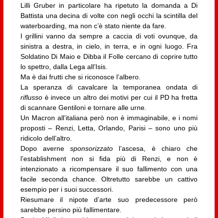
Lilli Gruber in particolare ha ripetuto la domanda a Di
Battista una decina di volte con negli occhi la scintilla del
waterboarding, ma non c’è stato niente da fare.
I grillini vanno da sempre a caccia di voti ovunque, da
sinistra a destra, in cielo, in terra, e in ogni luogo. Fra
Soldatino Di Maio e Dibba il Folle cercano di coprire tutto
lo spettro, dalla Lega all’Isis.
Ma è dai frutti che si riconosce l’albero.
La speranza di cavalcare la temporanea ondata di
riflusso
è invece un altro dei motivi per cui il PD ha fretta
di scannare Gentiloni e tornare alle urne.
Un Macron all’italiana però non è immaginabile, e i nomi
proposti – Renzi, Letta, Orlando, Parisi – sono uno più
ridicolo dell’altro.
Dopo averne
sponsorizzato
l’ascesa, è chiaro che
l’establishment non si fida più di Renzi, e non è
intenzionato a ricompensare il suo fallimento con una
facile seconda chance. Oltretutto sarebbe un cattivo
esempio per i suoi successori.
Riesumare il nipote d’arte suo predecessore però
sarebbe persino più fallimentare.