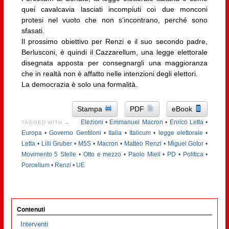
quei cavalcavia lasciati incompiuti coi due monconi
protesi nel vuoto che non s’incontrano, perché sono
sfasati.
Il prossimo obiettivo per Renzi e il suo secondo padre,
Berlusconi, è quindi il Cazzarellum, una legge elettorale
disegnata apposta per consegnargli una maggioranza
che in realtà non è affatto nelle intenzioni degli elettori.
La democrazia è solo una formalità.
Stampa
PDF
eBook
Elezioni
•
Emmanuel Macron
•
Enrico Letta
•
TAGGED WITH →
Europa
•
Governo Gentiloni
•
Italia
•
Italicum
•
legge elettorale
•
Letta
•
Lilli Gruber
•
M5S
•
Macron
•
Matteo Renzi
•
Miguel Gotor
•
Movimento 5 Stelle
•
Otto e mezzo
•
Paolo Mieli
•
PD
•
Politica
•
Porcellum
•
Renzi
•
UE
Contenuti
Interventi