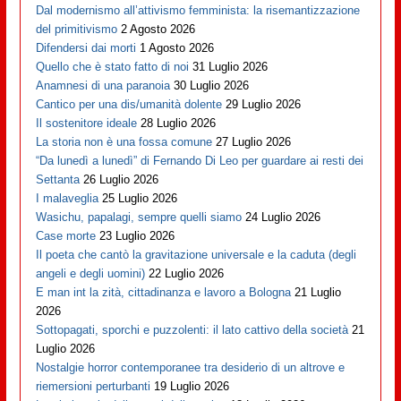
Dal modernismo all’attivismo femminista: la risemantizzazione
del primitivismo
2 Agosto 2026
Difendersi dai morti
1 Agosto 2026
Quello che è stato fatto di noi
31 Luglio 2026
Anamnesi di una paranoia
30 Luglio 2026
Cantico per una dis/umanità dolente
29 Luglio 2026
Il sostenitore ideale
28 Luglio 2026
La storia non è una fossa comune
27 Luglio 2026
“Da lunedì a lunedì” di Fernando Di Leo per guardare ai resti dei
Settanta
26 Luglio 2026
I malaveglia
25 Luglio 2026
Wasichu, papalagi, sempre quelli siamo
24 Luglio 2026
Case morte
23 Luglio 2026
Il poeta che cantò la gravitazione universale e la caduta (degli
angeli e degli uomini)
22 Luglio 2026
E man int la zità, cittadinanza e lavoro a Bologna
21 Luglio
2026
Sottopagati, sporchi e puzzolenti: il lato cattivo della società
21
Luglio 2026
Nostalgie horror contemporanee tra desiderio di un altrove e
riemersioni perturbanti
19 Luglio 2026