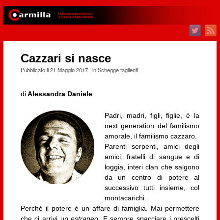
Cazzari si nasce
Pubblicato il
21 Maggio 2017
· in
Schegge taglienti
·
di
Alessandra Daniele
Padri, madri, figli, figlie, è la
next generation del familismo
amorale, il familismo cazzaro.
Parenti serpenti, amici degli
amici, fratelli di sangue e di
loggia, interi clan che salgono
da un centro di potere al
successivo tutti insieme, col
montacarichi.
Perché il potere è un affare di famiglia. Mai permettere
che ci arrivi un
estraneo
. E sempre spacciare i prescelti