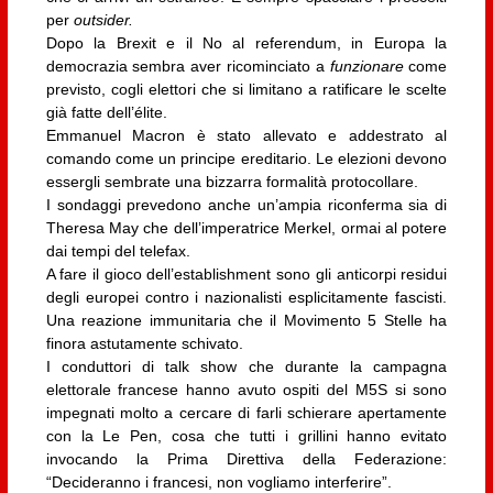
per
outsider.
Dopo la Brexit e il No al referendum, in Europa la
democrazia sembra aver ricominciato a
funzionare
come
previsto, cogli elettori che si limitano a ratificare le scelte
già fatte dell’élite.
Emmanuel Macron è stato allevato e addestrato al
comando come un principe ereditario. Le elezioni devono
essergli sembrate una bizzarra formalità protocollare.
I sondaggi prevedono anche un’ampia riconferma sia di
Theresa May che dell’imperatrice Merkel, ormai al potere
dai tempi del telefax.
A fare il gioco dell’establishment sono gli anticorpi residui
degli europei contro i nazionalisti esplicitamente fascisti.
Una reazione immunitaria che il Movimento 5 Stelle ha
finora astutamente schivato.
I conduttori di talk show che durante la campagna
elettorale francese hanno avuto ospiti del M5S si sono
impegnati molto a cercare di farli schierare apertamente
con la Le Pen, cosa che tutti i grillini hanno evitato
invocando la Prima Direttiva della Federazione:
“Decideranno i francesi, non vogliamo interferire”.