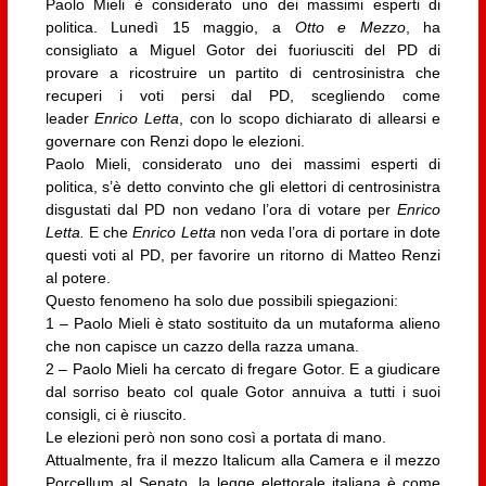
Paolo Mieli è considerato uno dei massimi esperti di
politica. Lunedì 15 maggio, a
Otto e Mezzo
, ha
consigliato a Miguel Gotor dei fuoriusciti del PD di
provare a ricostruire un partito di centrosinistra che
recuperi i voti persi dal PD, scegliendo come
leader
Enrico Letta
, con lo scopo dichiarato di allearsi e
governare con Renzi dopo le elezioni.
Paolo Mieli, considerato uno dei massimi esperti di
politica, s’è detto convinto che gli elettori di centrosinistra
disgustati dal PD non vedano l’ora di votare per
Enrico
Letta.
E che
Enrico Letta
non veda l’ora di portare in dote
questi voti al PD, per favorire un ritorno di Matteo Renzi
al potere.
Questo fenomeno ha solo due possibili spiegazioni:
1 – Paolo Mieli è stato sostituito da un mutaforma alieno
che non capisce un cazzo della razza umana.
2 – Paolo Mieli ha cercato di fregare Gotor. E a giudicare
dal sorriso beato col quale Gotor annuiva a tutti i suoi
consigli, ci è riuscito.
Le elezioni però non sono così a portata di mano.
Attualmente, fra il mezzo Italicum alla Camera e il mezzo
Porcellum al Senato, la legge elettorale italiana è come