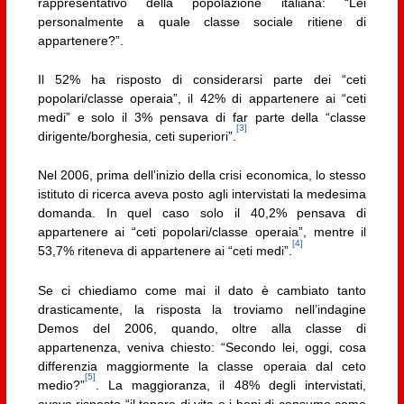
rappresentativo della popolazione italiana: “Lei
personalmente a quale classe sociale ritiene di
appartenere?”.
Il 52% ha risposto di considerarsi parte dei “ceti
popolari/classe operaia”, il 42% di appartenere ai “ceti
medi” e solo il 3% pensava di far parte della “classe
[3]
dirigente/borghesia, ceti superiori”.
Nel 2006, prima dell’inizio della crisi economica, lo stesso
istituto di ricerca aveva posto agli intervistati la medesima
domanda. In quel caso solo il 40,2% pensava di
appartenere ai “ceti popolari/classe operaia”, mentre il
[4]
53,7% riteneva di appartenere ai “ceti medi”.
Se ci chiediamo come mai il dato è cambiato tanto
drasticamente, la risposta la troviamo nell’indagine
Demos del 2006, quando, oltre alla classe di
appartenenza, veniva chiesto: “Secondo lei, oggi, cosa
differenzia maggiormente la classe operaia dal ceto
[5]
medio?”
. La maggioranza, il 48% degli intervistati,
aveva risposto “il tenore di vita e i beni di consumo come