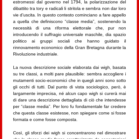
estromessi dal governo nel 1794, la polarizzazione del
dibattito tra tory e radicali li stritola e sembra non dar loro
vie d’uscita. In questo contesto cominciano a fare appello
a quella che definiscono “classe media”, sostenendo la
necessità di una riforma elettorale che, pur non
introducendo il suffragio universale maschile, dia spazio
politico ai gruppi sociali che hanno guidato il
rinnovamento economico della Gran Bretagna durante la
Rivoluzione industriale.
La nuova descrizione sociale elaborata dai wigh, basata
su tre classi, a molti pare plausibile: sembra accogliere i
mutamenti socio-economici che in quegli anni sono sotto
gli occhi di tutti. Dal punto di vista sociologico, però, è
largamente imprecisa, né alcun capo wigh si curerà mai
di dare una descrizione dettagliata di ciò che intendesse
per “classe media”. Per loro fu fondamentale far credere
che questa classe esistesse, non spiegare come si fosse
formata e come fosse composta.
Così, gli sforzi dei wigh si concentrarono nel dimostrare