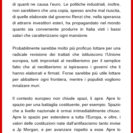
di quanti ne causa l’euro. Le politiche industriali, inoltre,
non sarebbero che una copia, spesso anche mal riuscita,
di quelle elaborate dal governo Renzi che, nella speranza
di attrarre investitori esteri, ha propagandato nel mondo
quanto sia conveniente produrre in Italia visti i bassi
salari che caratterizzano ogni mansione.
Probabilmente sarebbe molto più proficuo lottare per una
radicale revisione dei trattati che istituiscono l’Unione
europea, tutti improntati al neoliberismo per il semplice
fatto che al neoliberismo si ispiravano i governi che li
hanno elaborati e firmati. Forse sarebbe più utile lottare
per abbattere ogni frontiera, mentre i populisti vogliono
innalzare muri.
Il contesto europeo non chiude spazi, li apre. Apre lo
spazio per una battaglia costituente, per esempio. Spazio
che a livello nazionale è ormai irrimediabilmente chiuso.
Apre lo spazio per estendere a tutta l’Europa, e oltre, i
valori delle costituzioni nate dall’antifascismo tanto invise
a Jp Morgan, e per avanzare rispetto a esse. Apre lo