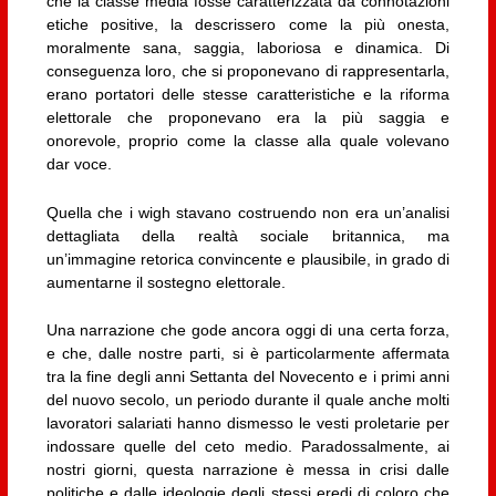
che la classe media fosse caratterizzata da connotazioni
etiche positive, la descrissero come la più onesta,
moralmente sana, saggia, laboriosa e dinamica. Di
conseguenza loro, che si proponevano di rappresentarla,
erano portatori delle stesse caratteristiche e la riforma
elettorale che proponevano era la più saggia e
onorevole, proprio come la classe alla quale volevano
dar voce.
Quella che i wigh stavano costruendo non era un’analisi
dettagliata della realtà sociale britannica, ma
un’immagine retorica convincente e plausibile, in grado di
aumentarne il sostegno elettorale.
Una narrazione che gode ancora oggi di una certa forza,
e che, dalle nostre parti, si è particolarmente affermata
tra la fine degli anni Settanta del Novecento e i primi anni
del nuovo secolo, un periodo durante il quale anche molti
lavoratori salariati hanno dismesso le vesti proletarie per
indossare quelle del ceto medio. Paradossalmente, ai
nostri giorni, questa narrazione è messa in crisi dalle
politiche e dalle ideologie degli stessi eredi di coloro che