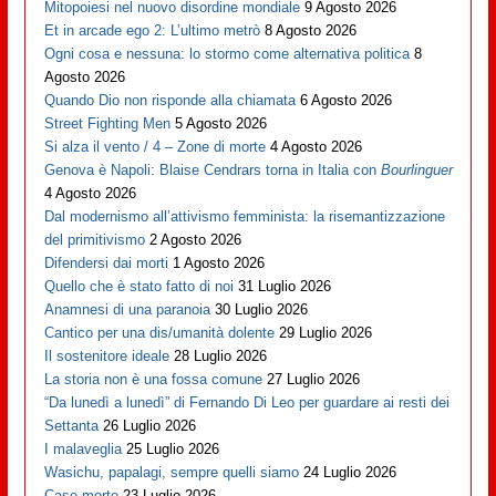
Mitopoiesi nel nuovo disordine mondiale
9 Agosto 2026
Et in arcade ego 2: L’ultimo metrò
8 Agosto 2026
Ogni cosa e nessuna: lo stormo come alternativa politica
8
Agosto 2026
Quando Dio non risponde alla chiamata
6 Agosto 2026
Street Fighting Men
5 Agosto 2026
Si alza il vento / 4 – Zone di morte
4 Agosto 2026
Genova è Napoli: Blaise Cendrars torna in Italia con
Bourlinguer
4 Agosto 2026
Dal modernismo all’attivismo femminista: la risemantizzazione
del primitivismo
2 Agosto 2026
Difendersi dai morti
1 Agosto 2026
Quello che è stato fatto di noi
31 Luglio 2026
Anamnesi di una paranoia
30 Luglio 2026
Cantico per una dis/umanità dolente
29 Luglio 2026
Il sostenitore ideale
28 Luglio 2026
La storia non è una fossa comune
27 Luglio 2026
“Da lunedì a lunedì” di Fernando Di Leo per guardare ai resti dei
Settanta
26 Luglio 2026
I malaveglia
25 Luglio 2026
Wasichu, papalagi, sempre quelli siamo
24 Luglio 2026
Case morte
23 Luglio 2026