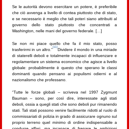
Se le autorità devono esercitare un potere, è preferibile
che ciò avvenga a livello di contea piuttosto che di stato,
e se necessario è meglio che tali poteri siano attribuiti al
governo dello stato piuttosto che concentrati a
Washington, nelle mani del governo federale. […]
Se non mi piace quello che fa il mio stato, posso
[11]
trasferirmi in un altro.”
Dividere il mondo in una miriade
di staterelli deboli e totalmente incapaci di influenzare e
regolamentare un sistema economico che agisce a livello
globale: probabilmente è questo che sperano le classi
dominanti quando pensano ai populismi odierni e al
nazionalismo che professano.
“Tutte le forze globali – scriveva nel 1997 Zygmunt
Bauman – sono, per così dire, interessate agli stati
deboli, ossia a quegli stati che sono deboli pur rimanendo
stati. Tali stati possono venire facilmente ridotti al ruolo di
commissariati di polizia in grado di assicurare ognuno sul
proprio terreno quel minimo di ordine indispensabile a
condurre affari, ma incapace di frenare le ambizioni