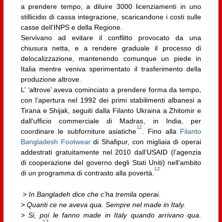
a prendere tempo, a diluire 3000 licenziamenti in uno
stillicidio di cassa integrazione, scaricandone i costi sulle
casse dell’INPS e della Regione.
Servivano ad evitare il conflitto provocato da una
chiusura netta, e a rendere graduale il processo di
delocalizzazione, mantenendo comunque un piede in
Italia mentre veniva sperimentato il trasferimento della
produzione altrove.
L’ ‘altrove’ aveva cominciato a prendere forma da tempo,
con l’apertura nel 1992 dei primi stabilimenti albanesi a
Tirana e Shijak, seguiti dalla Filanto Ukraina a Zhitomir e
dall’ufficio commerciale di Madras, in India, per
11
coordinare le subforniture asiatiche
. Fino alla
Filanto
Bangladesh Footwear
di Shafipur, con migliaia di operai
addestrati gratuitamente nel 2010 dall’USAID (l’agenzia
di cooperazione del governo degli Stati Uniti) nell’ambito
12
di un programma di contrasto alla povertà.
>
In Bangladeh dice che c’ha tremila operai.
> Quanti ce ne aveva qua. Sempre nel made in Italy.
> Si, poi le fanno made in Italy quando arrivano qua.
13