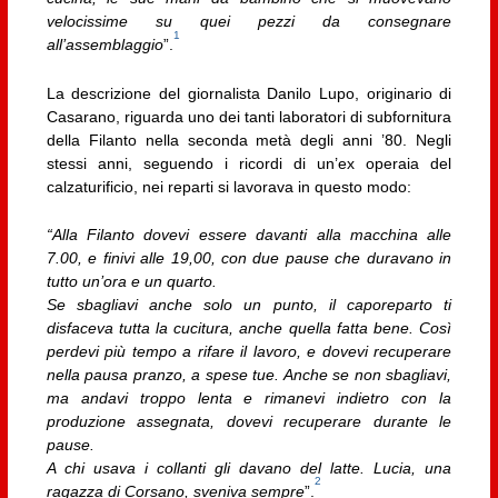
velocissime su quei pezzi da consegnare
1
all’assemblaggio
”.
La descrizione del giornalista Danilo Lupo, originario di
Casarano, riguarda uno dei tanti laboratori di subfornitura
della Filanto nella seconda metà degli anni ’80. Negli
stessi anni, seguendo i ricordi di un’ex operaia del
calzaturificio, nei reparti si lavorava in questo modo:
“Alla Filanto d
ovevi essere davanti alla macchina alle
7.00, e finivi alle 19,00, con due pause che duravano in
tutto un’ora e un quarto.
Se sbagliavi anche solo un punto, il caporeparto ti
disfaceva tutta la cucitura, anche quella fatta bene. Così
perdevi più tempo a rifare il lavoro, e dovevi recuperare
nella pausa pranzo, a spese tue. Anche se non sbagliavi,
ma andavi troppo lenta e rimanevi indietro con la
produzione assegnata, dovevi recuperare durante le
pause.
A chi usava i collanti gli davano del latte. Lucia, una
2
ragazza di Corsano, sveniva sempre
”.