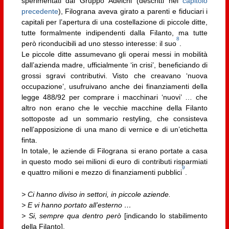
sperimentati dal Gruppo Adelchi (descritti nel
capitolo
precedente
), Filograna aveva girato a parenti e fiduciari i
capitali per l’apertura di una costellazione di piccole ditte,
tutte formalmente indipendenti dalla Filanto, ma tutte
8
però riconducibili ad uno stesso interesse: il suo
.
Le piccole ditte assumevano gli operai messi in mobilità
dall’azienda madre, ufficialmente ‘in crisi’, beneficiando di
grossi sgravi contributivi. Visto che creavano ‘nuova
occupazione’, usufruivano anche dei finanziamenti della
legge 488/92 per comprare i macchinari ‘nuovi’ … che
altro non erano che le vecchie macchine della Filanto
sottoposte ad un sommario restyling, che consisteva
nell’apposizione di una mano di vernice e di un’etichetta
finta.
In totale, le aziende di Filograna si erano portate a casa
in questo modo sei milioni di euro di contributi risparmiati
9
e quattro milioni e mezzo di finanziamenti pubblici
.
> Ci hanno diviso in settori, in piccole aziende.
> E vi hanno portato all’esterno …
> Si, sempre qua dentro però
[indicando lo stabilimento
della Filanto].