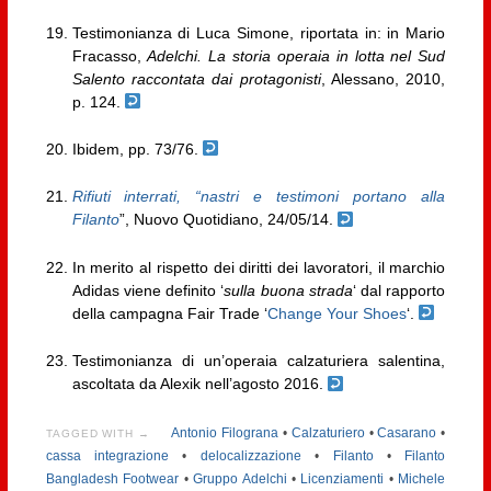
Testimonianza di Luca Simone, riportata in: in Mario
Fracasso,
Adelchi. La storia operaia in lotta nel Sud
Salento raccontata dai protagonisti
, Alessano, 2010,
p. 124.
Ibidem, pp. 73/76.
Rifiuti interrati, “nastri e testimoni portano alla
Filanto
”, Nuovo Quotidiano, 24/05/14.
In merito al rispetto dei diritti dei lavoratori, il marchio
Adidas viene definito ‘
sulla buona strada
‘ dal rapporto
della campagna Fair Trade ‘
Change Your Shoes
‘.
Testimonianza di un’operaia calzaturiera salentina,
ascoltata da Alexik nell’agosto 2016.
Antonio Filograna
•
Calzaturiero
•
Casarano
•
TAGGED WITH →
cassa integrazione
•
delocalizzazione
•
Filanto
•
Filanto
Bangladesh Footwear
•
Gruppo Adelchi
•
Licenziamenti
•
Michele