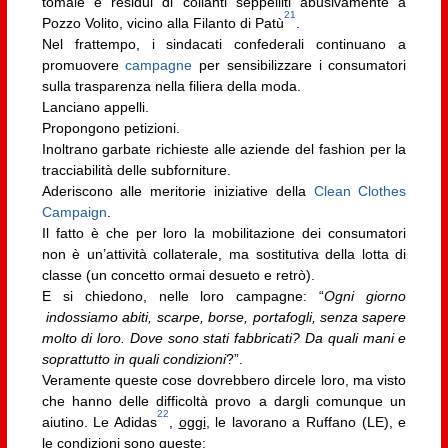
tomaie e residui di collanti seppelliti abusivamente a
21
Pozzo Volito, vicino alla Filanto di Patù
.
Nel frattempo, i sindacati confederali continuano a
promuovere
campagne
per sensibilizzare i consumatori
sulla trasparenza nella filiera della moda.
Lanciano appelli.
Propongono petizioni.
Inoltrano garbate richieste alle aziende del fashion per la
tracciabilità delle subforniture.
Aderiscono alle meritorie iniziative della
Clean Clothes
Campaign
.
Il fatto è che per loro la mobilitazione dei consumatori
non è un’attività collaterale, ma sostitutiva della lotta di
classe (un concetto ormai desueto e retrò).
E si chiedono, nelle loro campagne: “
Ogni giorno
indossiamo abiti, scarpe, borse, portafogli, senza sapere
molto di loro.
Dove sono stati fabbricati? Da quali mani e
soprattutto in quali condizioni
?”.
Veramente queste cose dovrebbero dircele loro, ma visto
che hanno delle difficoltà provo a dargli comunque un
22
aiutino. Le Adidas
,
oggi
, le lavorano a Ruffano (LE), e
le condizioni sono queste: