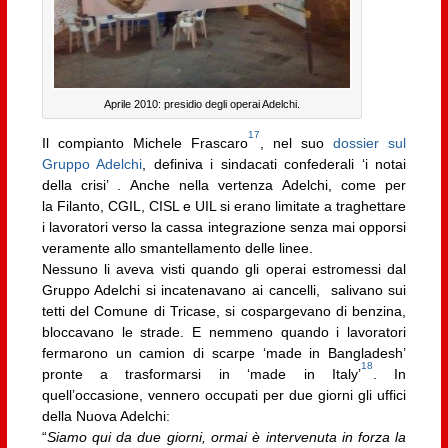
Aprile 2010: presidio degli operai Adelchi.
17
Il compianto Michele Frascaro
, nel suo
dossier sul
Gruppo Adelchi
, definiva i sindacati confederali ‘i notai
della crisi’ . Anche nella vertenza Adelchi, come per
la Filanto, CGIL, CISL e UIL si erano limitate a traghettare
i lavoratori verso la cassa integrazione senza mai opporsi
veramente allo smantellamento delle linee.
Nessuno li aveva visti quando gli operai estromessi dal
Gruppo Adelchi si incatenavano ai cancelli, salivano sui
tetti del Comune di Tricase, si cospargevano di benzina,
bloccavano le strade. E nemmeno quando i lavoratori
fermarono un camion di scarpe ‘made in Bangladesh’
18
pronte a trasformarsi in ‘made in Italy’
. In
quell’occasione, vennero occupati per due giorni gli uffici
della Nuova Adelchi:
“
Siamo qui da due giorni, ormai è intervenuta in forza la