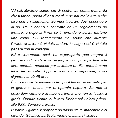
“Al calzaturificio siamo più di cento. La prima domanda
che ti fanno, prima di assumerti, e se hai mai avuto a che
fare con un sindacato. Se vuoi lavorare devi rispondere
di no. Poi ti danno il contratto ed un regolamento da
firmare, e dopo la firma se li riprendono senza dartene
una copia. Sul regolamento c’è scritto che durante
l’orario di lavoro è vietato andare in bagno ed è vietato
parlare con le colleghe.
Ed è veramente così. La caporeparto può negarti il
permesso di andare in bagno, e non puoi parlare alle
altre operaie, neanche per chiedere un filo, perché sono
tutte terrorizzate. Eppure non sono ragazzine, sono
signore sui 40-45 anni.
È impossibile terminare in tempo il lavoro assegnato per
la giornata, anche per un’operaia esperta.
Se non ci
riesci devi rimanere in fabbrica fino a che non lo finisci, a
gratis. Oppure venire al lavoro l’indomani un’ora prima,
alle 6,00. Sempre a gratis.
Durante il giorno il proprietario passa fra le macchine e ci
offende. Gli piace particolarmente chiamarci ‘suine’.