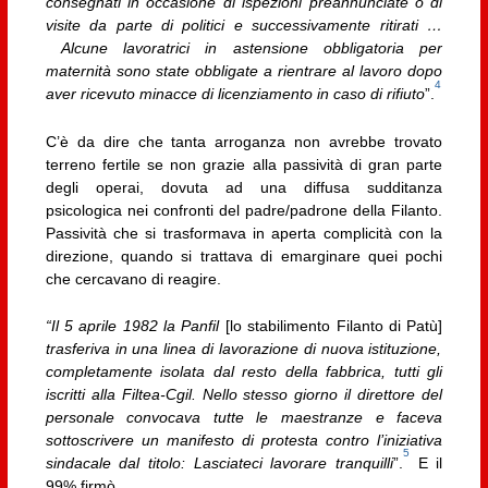
consegnati in occasione di ispezioni preannunciate o di
visite da parte di politici e successivamente ritirati …
Alcune lavoratrici in astensione obbligatoria per
maternità sono state obbligate a rientrare al lavoro dopo
4
aver ricevuto minacce di licenziamento in caso di rifiuto
”.
C’è da dire che tanta arroganza non avrebbe trovato
terreno fertile se non grazie alla passività di gran parte
degli operai, dovuta ad una diffusa sudditanza
psicologica nei confronti del padre/padrone della Filanto.
Passività che si trasformava in aperta complicità con la
direzione, quando si trattava di emarginare quei pochi
che cercavano di reagire.
“Il 5 aprile 1982 la Panfil
[lo stabilimento Filanto di Patù]
trasferiva in una linea di lavorazione di nuova istituzione,
completamente isolata dal resto della fabbrica, tutti gli
iscritti alla Filtea-Cgil. Nello stesso giorno il direttore del
personale convocava tutte le maestranze e faceva
sottoscrivere un manifesto di protesta contro l’iniziativa
5
sindacale dal titolo: Lasciateci lavorare tranquilli
”.
E il
99% firmò.