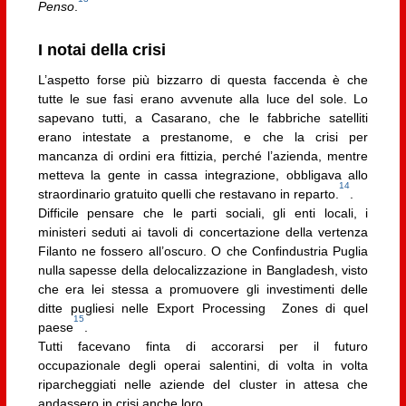
Penso
.
I notai della crisi
L’aspetto forse più bizzarro di questa faccenda è che
tutte le sue fasi erano avvenute alla luce del sole. Lo
sapevano tutti, a Casarano, che le fabbriche satelliti
erano intestate a prestanome, e che la crisi per
mancanza di ordini era fittizia, perché l’azienda, mentre
metteva la gente in cassa integrazione, obbligava allo
14
straordinario gratuito quelli che restavano in reparto.
.
Difficile pensare che le parti sociali, gli enti locali, i
ministeri seduti ai tavoli di concertazione della vertenza
Filanto ne fossero all’oscuro. O che Confindustria Puglia
nulla sapesse della delocalizzazione in Bangladesh, visto
che era lei stessa a promuovere gli investimenti delle
ditte pugliesi nelle Export Processing Zones di quel
15
paese
.
Tutti facevano finta di accorarsi per il futuro
occupazionale degli operai salentini, di volta in volta
riparcheggiati nelle aziende del cluster in attesa che
andassero in crisi anche loro.