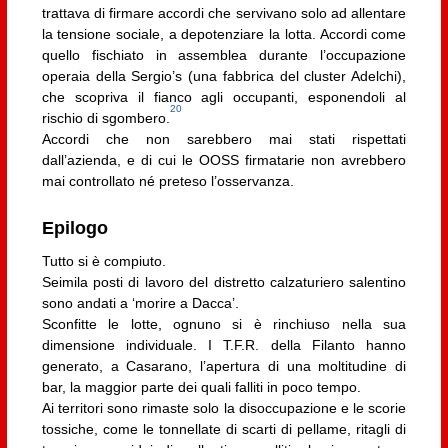
trattava di firmare accordi che servivano solo ad allentare
la tensione sociale, a depotenziare la lotta. Accordi come
quello fischiato in assemblea durante l’occupazione
operaia della Sergio’s (una fabbrica del cluster Adelchi),
che scopriva il fianco agli occupanti, esponendoli al
20
rischio di sgombero.
Accordi che non sarebbero mai stati rispettati
dall’azienda, e di cui le OOSS firmatarie non avrebbero
mai controllato né preteso l’osservanza.
Epilogo
Tutto si è compiuto.
Seimila posti di lavoro del distretto calzaturiero salentino
sono andati a ‘morire a Dacca’.
Sconfitte le lotte, ognuno si è rinchiuso nella sua
dimensione individuale. I T.F.R. della Filanto hanno
generato, a Casarano, l’apertura di una moltitudine di
bar, la maggior parte dei quali falliti in poco tempo.
Ai territori sono rimaste solo la disoccupazione e le scorie
tossiche, come le tonnellate di scarti di pellame, ritagli di