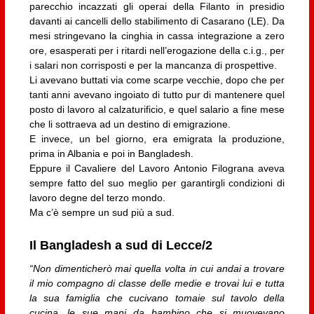
parecchio incazzati gli operai della Filanto in presidio
davanti ai cancelli dello stabilimento di Casarano (LE). Da
mesi stringevano la cinghia in cassa integrazione a zero
ore, esasperati per i ritardi nell’erogazione della c.i.g., per
i salari non corrisposti e per la mancanza di prospettive.
Li avevano buttati via come scarpe vecchie, dopo che per
tanti anni avevano ingoiato di tutto pur di mantenere quel
posto di lavoro al calzaturificio, e quel salario a fine mese
che li sottraeva ad un destino di emigrazione.
E invece, un bel giorno, era emigrata la produzione,
prima in Albania e poi in Bangladesh.
Eppure il Cavaliere del Lavoro Antonio Filograna aveva
sempre fatto del suo meglio per garantirgli condizioni di
lavoro degne del terzo mondo.
Ma c’è sempre un sud più a sud.
Il Bangladesh a sud di Lecce/2
“Non dimenticherò mai quella volta in cui andai a trovare
il mio compagno di classe delle medie e trovai lui e tutta
la sua famiglia che cucivano tomaie sul tavolo della
cucina, le sue mani da bambino che si muovevano