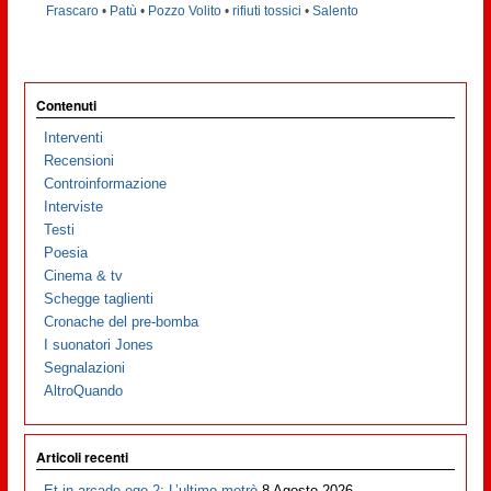
Frascaro
•
Patù
•
Pozzo Volito
•
rifiuti tossici
•
Salento
Contenuti
Interventi
Recensioni
Controinformazione
Interviste
Testi
Poesia
Cinema & tv
Schegge taglienti
Cronache del pre-bomba
I suonatori Jones
Segnalazioni
AltroQuando
Articoli recenti
Et in arcade ego 2: L’ultimo metrò
8 Agosto 2026