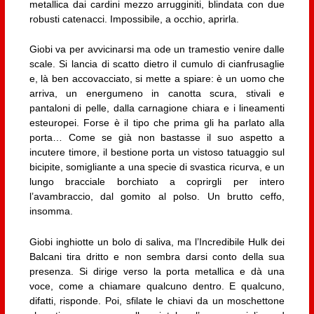
metallica dai cardini mezzo arrugginiti, blindata con due
robusti catenacci. Impossibile, a occhio, aprirla.
Giobi va per avvicinarsi ma ode un tramestio venire dalle
scale. Si lancia di scatto dietro il cumulo di cianfrusaglie
e, là ben accovacciato, si mette a spiare: è un uomo che
arriva, un energumeno in canotta scura, stivali e
pantaloni di pelle, dalla carnagione chiara e i lineamenti
esteuropei. Forse è il tipo che prima gli ha parlato alla
porta… Come se già non bastasse il suo aspetto a
incutere timore, il bestione porta un vistoso tatuaggio sul
bicipite, somigliante a una specie di svastica ricurva, e un
lungo bracciale borchiato a coprirgli per intero
l’avambraccio, dal gomito al polso. Un brutto ceffo,
insomma.
Giobi inghiotte un bolo di saliva, ma l’Incredibile Hulk dei
Balcani tira dritto e non sembra darsi conto della sua
presenza. Si dirige verso la porta metallica e dà una
voce, come a chiamare qualcuno dentro. E qualcuno,
difatti, risponde. Poi, sfilate le chiavi da un moschettone