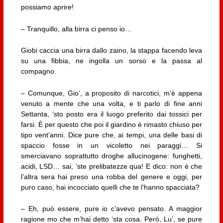
possiamo aprire!
– Tranquillo, alla birra ci penso io…
Giobi caccia una birra dallo zaino, la stappa facendo leva
su una fibbia, ne ingolla un sorso e la passa al
compagno.
– Comunque, Gio’, a proposito di narcotici, m’è appena
venuto a mente che una volta, e ti parlo di fine anni
Settanta, ‘sto posto era il luogo preferito dai tossici per
farsi. È per questo che poi il giardino è rimasto chiuso per
tipo vent’anni. Dice pure che, ai tempi, una delle basi di
spaccio fosse in un vicoletto nei paraggi… Si
smerciavano soprattutto droghe allucinogene: funghetti,
acidi, LSD… sai, ‘ste prelibatezze qua! E dico: non è che
l’altra sera hai preso una robba del genere e oggi, per
puro caso, hai incocciato quelli che te l’hanno spacciata?
– Eh, può essere, pure io c’avevo pensato. A maggior
ragione mo che m’hai detto ‘sta cosa. Però, Lu’, se pure