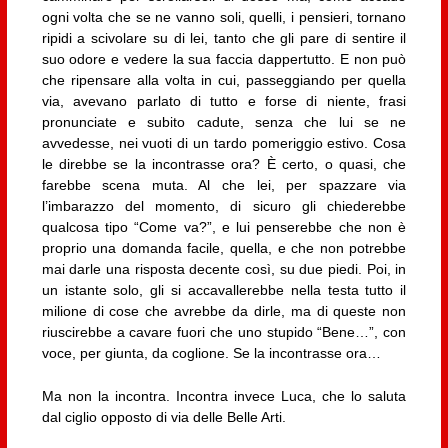
ogni volta che se ne vanno soli, quelli, i pensieri, tornano
ripidi a scivolare su di lei, tanto che gli pare di sentire il
suo odore e vedere la sua faccia dappertutto. E non può
che ripensare alla volta in cui, passeggiando per quella
via, avevano parlato di tutto e forse di niente, frasi
pronunciate e subito cadute, senza che lui se ne
avvedesse, nei vuoti di un tardo pomeriggio estivo. Cosa
le direbbe se la incontrasse ora? È certo, o quasi, che
farebbe scena muta. Al che lei, per spazzare via
l’imbarazzo del momento, di sicuro gli chiederebbe
qualcosa tipo “Come va?”, e lui penserebbe che non è
proprio una domanda facile, quella, e che non potrebbe
mai darle una risposta decente così, su due piedi. Poi, in
un istante solo, gli si accavallerebbe nella testa tutto il
milione di cose che avrebbe da dirle, ma di queste non
riuscirebbe a cavare fuori che uno stupido “Bene…”, con
voce, per giunta, da coglione. Se la incontrasse ora…
Ma non la incontra. Incontra invece Luca, che lo saluta
dal ciglio opposto di via delle Belle Arti.