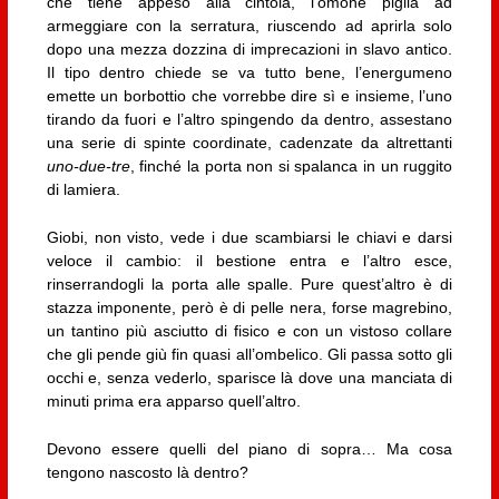
che tiene appeso alla cintola, l’omone piglia ad
armeggiare con la serratura, riuscendo ad aprirla solo
dopo una mezza dozzina di imprecazioni in slavo antico.
Il tipo dentro chiede se va tutto bene, l’energumeno
emette un borbottio che vorrebbe dire sì e insieme, l’uno
tirando da fuori e l’altro spingendo da dentro, assestano
una serie di spinte coordinate, cadenzate da altrettanti
uno-due-tre
, finché la porta non si spalanca in un ruggito
di lamiera.
Giobi, non visto, vede i due scambiarsi le chiavi e darsi
veloce il cambio: il bestione entra e l’altro esce,
rinserrandogli la porta alle spalle. Pure quest’altro è di
stazza imponente, però è di pelle nera, forse magrebino,
un tantino più asciutto di fisico e con un vistoso collare
che gli pende giù fin quasi all’ombelico. Gli passa sotto gli
occhi e, senza vederlo, sparisce là dove una manciata di
minuti prima era apparso quell’altro.
Devono essere quelli del piano di sopra… Ma cosa
tengono nascosto là dentro?