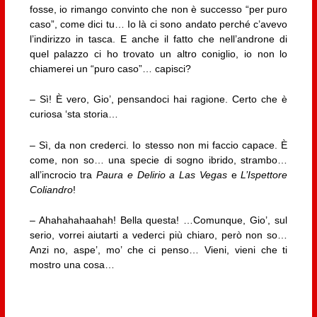
fosse, io rimango convinto che non è successo “per puro
caso”, come dici tu… Io là ci sono andato perché c’avevo
l’indirizzo in tasca. E anche il fatto che nell’androne di
quel palazzo ci ho trovato un altro coniglio, io non lo
chiamerei un “puro caso”… capisci?
– Sì! È vero, Gio’, pensandoci hai ragione. Certo che è
curiosa ‘sta storia…
– Sì, da non crederci. Io stesso non mi faccio capace. È
come, non so… una specie di sogno ibrido, strambo…
all’incrocio tra
Paura e Delirio a Las Vegas
e
L’Ispettore
Coliandro
!
– Ahahahahaahah! Bella questa! …Comunque, Gio’, sul
serio, vorrei aiutarti a vederci più chiaro, però non so…
Anzi no, aspe’, mo’ che ci penso… Vieni, vieni che ti
mostro una cosa…