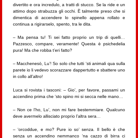
divertito e ora incredulo, a tratti di stucco. Se la ride e un
attimo dopo strabuzza gli occhi. È talmente preso che si
dimentica di accendere lo spinello appena rollato e
continua a rigirarselo, spento, tra le dita.
– Ma pensa tu! Ti sei fatto proprio un trip di quelli…
Pazzesco, compare, veramente! Questa è psichedelia
pura! Ma che robba t’eri fatto?
– Macchenesò, Lu’! So solo che tutti ‘sti animali qua sulla
parete io li vedevo scorazzare dappertutto e sbattere uno
in collo all’altro!
Luca si rovista i tasconi: – Gio’, per favore, passami un
accendino prima che ‘sto spino mi si secca nelle mano…
– Non ce l’ho, Lu’, non mi fare bestemmiare. Qualcuno
deve avermelo allisciato proprio l’altra sera…
– ‘orcoddue, e mo? Pure io so’ senza. Il bello è che
senza un accendino nemmanco ‘na cazzo di birra ci