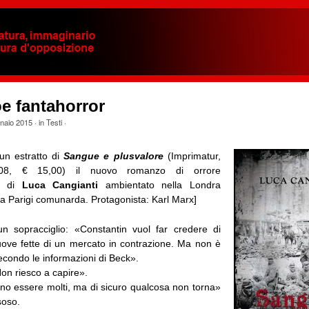
e fantahorror
naio 2015
· in
Testi
·
un estratto di
Sangue e plusvalore
(Imprimatur,
08, € 15,00) il nuovo romanzo di orrore
le di
Luca Cangianti
ambientato nella Londra
lla Parigi comunarda. Protagonista: Karl Marx]
n sopracciglio: «Constantin vuol far credere di
ve fette di un mercato in contrazione. Ma non è
econdo le informazioni di Beck».
n riesco a capire».
ono essere molti, ma di sicuro qualcosa non torna»
soso.