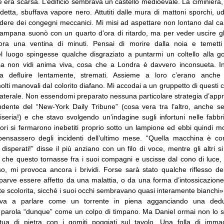
ne era scarsa. L’edificio sembrava un castello medioevale. La ciminiera
etta, sbuffava vapore nero. Attutiti dalle mura di mattoni sporchi, udi
idere dei congegni meccanici. Mi misi ad aspettare non lontano dal ca
ampana suonò con un quarto d’ora di ritardo, ma per veder uscire gli
ora una ventina di minuti. Pensai di morire dalla noia e temett
l luogo spingesse qualche disgraziato a puntarmi un coltello alla go
sa non vidi anima viva, cosa che a Londra è davvero inconsueta. Inf
a defluire lentamente, stremati. Assieme a loro c’erano anche 
olti manovali dal colorito diafano. Mi accodai a un gruppetto di questi
aterale. Non essendomi preparato nessuna particolare strategia d’appr
ondente del “New-York Daily Tribune” (cosa vera tra l’altro, anche se 
eria!) e che stavo svolgendo un’indagine sugli infortuni nelle fabbr
tori si fermarono inebetiti proprio sotto un lampione ed ebbi quindi m
ensassero degli incidenti dell’ultimo mese. “Quella macchina è c
disperati!” disse il più anziano con un filo di voce, mentre gli altri s
a che questo tornasse fra i suoi compagni e uscisse dal cono di luce,
so, mi provoca ancora i brividi. Forse sarà stato qualche riflesso d
parve essere affetto da una malattia, o da una forma d’intossicazion
nte scolorita, sicché i suoi occhi sembravano quasi interamente bianchi»
va a parlare come un torrente in piena agganciando una deduzi
 parola “dunque” come un colpo di timpano. Ma Daniel ormai non lo s
ua di pietra con i gomiti poggiati sul tavolo. Una folla di immag