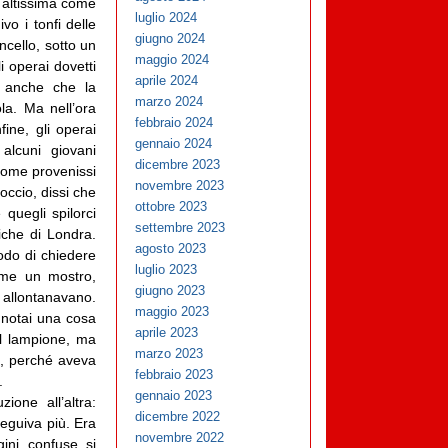
, altissima come
luglio 2024
vo i tonfi delle
giugno 2024
ncello, sotto un
maggio 2024
 operai dovetti
aprile 2024
i anche che la
marzo 2024
la. Ma nell’ora
febbraio 2024
ine, gli operai
gennaio 2024
alcuni giovani
dicembre 2023
 come provenissi
novembre 2023
occio, dissi che
ottobre 2023
quegli spilorci
settembre 2023
iche di Londra.
agosto 2023
odo di chiedere
luglio 2023
ome un mostro,
giugno 2023
i allontanavano.
maggio 2023
 notai una cosa
aprile 2023
el lampione, ma
marzo 2023
e, perché aveva
febbraio 2023
.
gennaio 2023
one all’altra:
dicembre 2022
eguiva più. Era
novembre 2022
ini confuse si