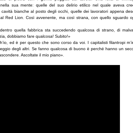
nella sua mente: quelle del suo delirio etilico nel quale aveva cr
cavità bianche al posto degli occhi, quelle dei lavoratori appena des
 al Red Lion. Così avvenente, ma così strana, con quello sguardo o
 dentro quella fabbrica sta succedendo qualcosa di strano, di malv
izia, dobbiamo fare qualcosa! Subito!»
io, ed è per questo che sono corso da voi. I capitalisti filantropi m’
ggio degli altri. Se fanno qualcosa di buono è perché hanno un sec
condere. Ascoltate il mio piano».