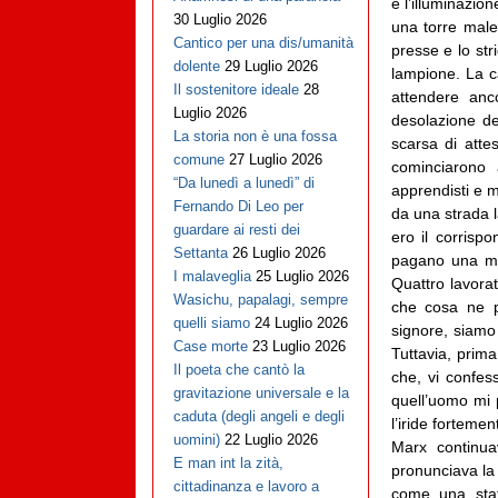
e l’illuminazio
30 Luglio 2026
una torre maled
Cantico per una dis/umanità
presse e lo str
dolente
29 Luglio 2026
lampione. La c
Il sostenitore ideale
28
attendere anc
Luglio 2026
desolazione de
La storia non è una fossa
scarsa di atte
comune
27 Luglio 2026
cominciarono 
“Da lunedì a lunedì” di
apprendisti e m
Fernando Di Leo per
da una strada l
guardare ai resti dei
ero il corrisp
Settanta
26 Luglio 2026
pagano una mis
I malaveglia
25 Luglio 2026
Quattro lavora
Wasichu, papalagi, sempre
che cosa ne p
quelli siamo
24 Luglio 2026
signore, siamo 
Case morte
23 Luglio 2026
Tuttavia, prim
Il poeta che cantò la
che, vi confes
gravitazione universale e la
quell’uomo mi 
caduta (degli angeli e degli
l’iride forteme
uomini)
22 Luglio 2026
Marx continua
E man int la zità,
pronunciava la
cittadinanza e lavoro a
come una stat