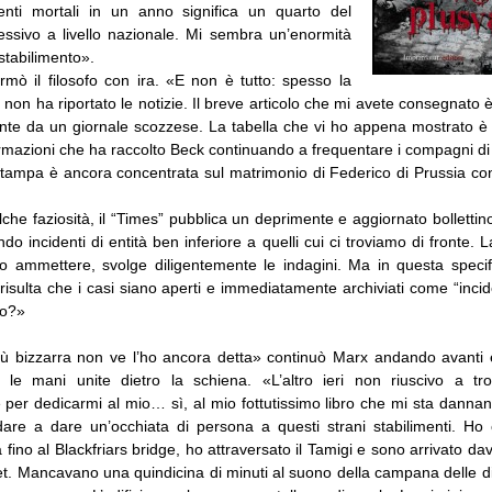
enti mortali in un anno significa un quarto del
sivo a livello nazionale. Mi sembra un’enormità
stabilimento».
rmò il filosofo con ira. «E non è tutto: spesso la
on ha riportato le notizie. Il breve articolo che mi avete consegnato è
ente da un giornale scozzese. La tabella che vi ho appena mostrato è 
rmazioni che ha raccolto Beck continuando a frequentare i compagni di 
 stampa è ancora concentrata sul matrimonio di Federico di Prussia con
alche faziosità, il “Times” pubblica un deprimente e aggiornato bollettino 
ndo incidenti di entità ben inferiore a quelli cui ci troviamo di fronte. L
vo ammettere, svolge diligentemente le indagini. Ma in questa specif
risulta che i casi siano aperti e immediatamente archiviati come “incide
no?»
ù bizzarra non ve l’ho ancora detta» continuò Marx andando avanti e 
 le mani unite dietro la schiena. «L’altro ieri non riuscivo a tro
per dedicarmi al mio… sì, al mio fottutissimo libro che mi sta dannan
are a dare un’occhiata di persona a questi strani stabilimenti. H
fino al Blackfriars bridge, ho attraversato il Tamigi e sono arrivato dav
et. Mancavano una quindicina di minuti al suono della campana delle di