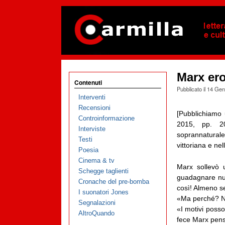
Marx ero
Contenuti
Pubblicato il
14 Gen
Interventi
Recensioni
[Pubblichiamo 
Controinformazione
2015, pp. 2
Interviste
soprannatura
Testi
vittoriana e ne
Poesia
Cinema & tv
Marx sollevò u
Schegge taglienti
guadagnare nuo
Cronache del pre-bomba
così! Almeno s
I suonatori Jones
«Ma perché? No
Segnalazioni
«I motivi poss
AltroQuando
fece Marx pen