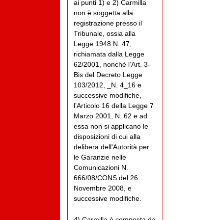
ai punti 1) e 2) Carmilla
non è soggetta alla
registrazione presso il
Tribunale, ossia alla
Legge 1948 N. 47,
richiamata dalla Legge
62/2001, nonché l’Art. 3-
Bis del Decreto Legge
103/2012, _N. 4_16 e
successive modifiche,
l’Articolo 16 della Legge 7
Marzo 2001, N. 62 e ad
essa non si applicano le
disposizioni di cui alla
delibera dell'Autorità per
le Garanzie nelle
Comunicazioni N.
666/08/CONS del 26
Novembre 2008, e
successive modifiche.
4) Carmilla è composta da