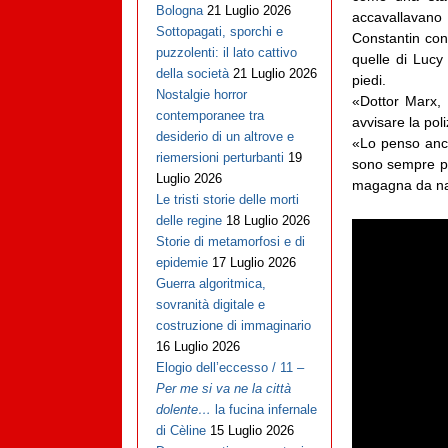
Bologna
21 Luglio 2026
accavallavano 
Sottopagati, sporchi e
Constantin con 
puzzolenti: il lato cattivo
quelle di Lucy
della società
21 Luglio 2026
piedi.
Nostalgie horror
«Dottor Marx,
contemporanee tra
avvisare la pol
desiderio di un altrove e
«Lo penso anch’
riemersioni perturbanti
19
sono sempre pe
Luglio 2026
magagna da nas
Le tristi storie delle morti
delle regine
18 Luglio 2026
Storie di metamorfosi e di
epidemie
17 Luglio 2026
Guerra algoritmica,
sovranità digitale e
costruzione di immaginario
16 Luglio 2026
Elogio dell’eccesso / 11 –
Per me si va ne la città
dolente…
la fucina infernale
di Cèline
15 Luglio 2026