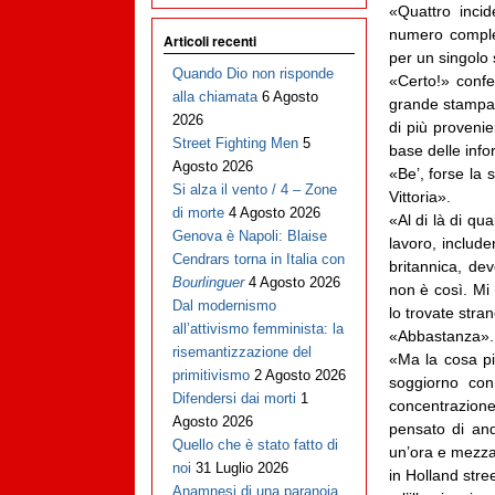
«Quattro incid
numero comples
Articoli recenti
per un singolo 
Quando Dio non risponde
«Certo!» confe
alla chiamata
6 Agosto
grande stampa n
2026
di più proveni
Street Fighting Men
5
base delle info
Agosto 2026
«Be’, forse la
Si alza il vento / 4 – Zone
Vittoria».
di morte
4 Agosto 2026
«Al di là di qu
Genova è Napoli: Blaise
lavoro, include
Cendrars torna in Italia con
britannica, de
Bourlinguer
4 Agosto 2026
non è così. Mi 
Dal modernismo
lo trovate stra
all’attivismo femminista: la
«Abbastanza».
risemantizzazione del
«Ma la cosa pi
primitivismo
2 Agosto 2026
soggiorno con
Difendersi dai morti
1
concentrazione 
Agosto 2026
pensato di and
Quello che è stato fatto di
un’ora e mezza 
noi
31 Luglio 2026
in Holland stre
Anamnesi di una paranoia