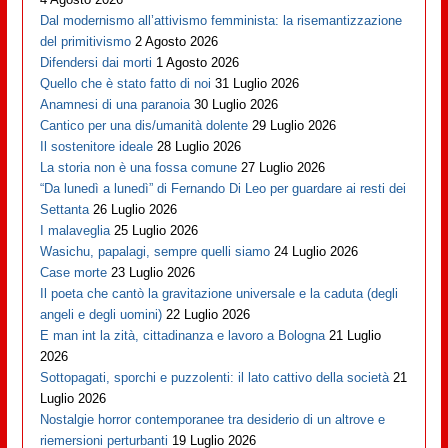
Dal modernismo all’attivismo femminista: la risemantizzazione
del primitivismo
2 Agosto 2026
Difendersi dai morti
1 Agosto 2026
Quello che è stato fatto di noi
31 Luglio 2026
Anamnesi di una paranoia
30 Luglio 2026
Cantico per una dis/umanità dolente
29 Luglio 2026
Il sostenitore ideale
28 Luglio 2026
La storia non è una fossa comune
27 Luglio 2026
“Da lunedì a lunedì” di Fernando Di Leo per guardare ai resti dei
Settanta
26 Luglio 2026
I malaveglia
25 Luglio 2026
Wasichu, papalagi, sempre quelli siamo
24 Luglio 2026
Case morte
23 Luglio 2026
Il poeta che cantò la gravitazione universale e la caduta (degli
angeli e degli uomini)
22 Luglio 2026
E man int la zità, cittadinanza e lavoro a Bologna
21 Luglio
2026
Sottopagati, sporchi e puzzolenti: il lato cattivo della società
21
Luglio 2026
Nostalgie horror contemporanee tra desiderio di un altrove e
riemersioni perturbanti
19 Luglio 2026