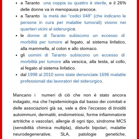
a Taranto
una coppia su quattro è sterile
, e il 26%
delle donne va in menopausa precoce.
a Taranto
la metà dei “codici 048” (che indicano le
persone in cura per malattie tumorali) vivono nei
quartieri vicini al siderurgic
o.
le
donne di Taranto subiscono un eccesso di
morbilità per tumore
al fegato, al sistema linfatico,
alla mammella, al colon e allo stomaco.
gli
uomini di Taranto subiscono un eccesso di
morbilità per tumore
alla vescica, alla testa, al collo,
al fegato al sistema linfatico.
dal
1998 al 2010 sono state denunciate 1696 malattie
professionali dai lavoratori del siderurgico
.
Mancano i numeri di ciò che non è stato ancora
indagato, ma che l’epidemiologia dal basso dei comitati e
delle associazioni già sa, vale a dire l’eccesso di tiroiditi
autoimmuni, dermatiti, endometriosi, forme infiammatorie
artritiche o vascolari, allergie di ogni tipo, sindrome MCS
(sensibilità chimica multipla), disturbi bipolari, malattie
neurodegenerative, SLA, patologie genetiche,