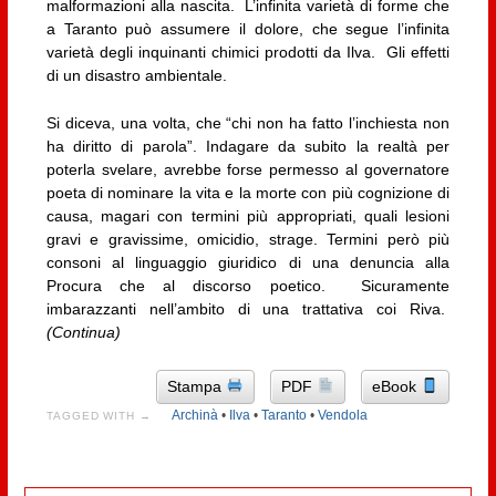
malformazioni alla nascita. L’infinita varietà di forme che
a Taranto può assumere il dolore, che segue l’infinita
varietà degli inquinanti chimici prodotti da Ilva. Gli effetti
di un disastro ambientale.
Si diceva, una volta, che “chi non ha fatto l’inchiesta non
ha diritto di parola”. Indagare da subito la realtà per
poterla svelare, avrebbe forse permesso al governatore
poeta di nominare la vita e la morte con più cognizione di
causa, magari con termini più appropriati, quali lesioni
gravi e gravissime, omicidio, strage. Termini però più
consoni al linguaggio giuridico di una denuncia alla
Procura che al discorso poetico. Sicuramente
imbarazzanti nell’ambito di una trattativa coi Riva.
(Continua)
Stampa
PDF
eBook
Archinà
•
Ilva
•
Taranto
•
Vendola
TAGGED WITH →