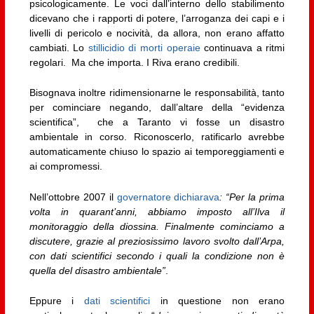
psicologicamente. Le voci dall’interno dello stabilimento
dicevano che i rapporti di potere, l’arroganza dei capi e i
livelli di pericolo e nocività, da allora, non erano affatto
cambiati. Lo
stillicidio di morti operaie
continuava a ritmi
regolari. Ma che importa. I Riva erano credibili.
Bisognava inoltre ridimensionarne le responsabilità, tanto
per cominciare negando, dall’altare della “evidenza
scientifica”, che a Taranto vi fosse un disastro
ambientale in corso. Riconoscerlo, ratificarlo avrebbe
automaticamente chiuso lo spazio ai temporeggiamenti e
ai compromessi.
Nell’ottobre 2007 il
governatore dichiarava
: “Per la prima
volta in quarant’anni, abbiamo imposto all’Ilva il
monitoraggio della diossina. Finalmente cominciamo a
discutere, grazie al preziosissimo lavoro svolto dall’Arpa,
con dati scientifici secondo i quali la condizione non è
quella del disastro ambientale”
.
Eppure i
dati scientifici
in questione non erano