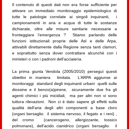
Il contenuto di questi dati non era forse sufficiente per
attivare un immediato monitoraggio epidemiologico di
tutte le patologie correlate ai singoli inquinanti, i
campionamenti in aria e acqua di tutte le sostanze
dichiarate, oltre alle misure sanitarie necessarie a
fronteggiare l’emergenza ? Stiamo parlando delle
funzioni istituzionali proprie delle Asl e delle Arpa,
attivabili direttamente dalla Regione senza tanti clamori,
e soprattutto senza dover contrattare alcunché con i
ministeri o con i padroni dell’acciaieria.
La prima giunta Vendola (2005/2010) perseguì questi
obiettivi in maniera limitata. L’ARPA aggiunse ai
monitoraggi standard degli inquinanti urbani quelli sulle
diossine e il benzo(a)pirene, sicuramente due fra gli
agenti chimici i più micidiali, ma per altri non vi sono
tuttora rilevazioni. Non ci è dato sapere gli effetti sulla
qualità dell’aria degli altri componenti a base cloro
(organi bersaglio: il sistema nervoso, il fegato e i reni) ,
del cromo (cancerogeno, allergizzante, tossico
polmonare), dell’acido cianidrico (organi bersaglio: il