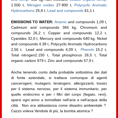
1.500 t,
Nitrogen oxides
27.800 t,
Polycyclic Aromatic
Hydrocarbons
25,8 t,
Lead and compounds
61,1 t.
EMISSIONS TO WATER:
Arsenic
and compounds 1,09 t,
Cadmium and compounds 384 kg, Chromium and
compounds 26,2 t, Copper and compounds 12,2 t,
Cyanides 32,0 t, Mercury and compounds 640 kg, Nickel
and compounds 4,38 t, Polycyclic Aromatic Hydrocarbons
2,56 t, Lead and compounds 4,09 t,
Phenols
15,2 t,
Total nitrogen2.150 t, Total phosphorus 26,5 t, Total
organic carbon 979 t, Zinc and compounds 57,9 t.
Anche tenendo conto della probabile sottostima dei dati
di fonte aziendale, si trattava comunque di agenti
cancerogeni, mutageni, teratogeni, allergizzanti, tossici
per il sistema nervoso, per il sistema immunitario, per
quello endocrino e per i filtri del corpo (fegato, reni),
sparsi ogni anno a tonnellate nell’aria e nell’acqua della
città. Non era abbastanza come disastro ambientale ?
Cazzo voleva Vendola di più, la bomba atomica ?