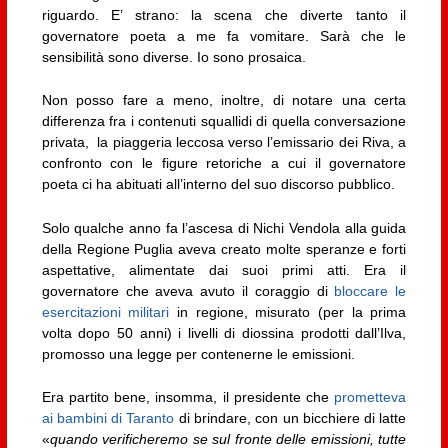
riguardo. E’ strano: la scena che diverte tanto il
governatore poeta a me fa vomitare. Sarà che le
sensibilità sono diverse. Io sono prosaica.
Non posso fare a meno, inoltre, di notare una certa
differenza fra i contenuti squallidi di quella conversazione
privata, la piaggeria leccosa verso l’emissario dei Riva, a
confronto con le figure retoriche a cui il governatore
poeta ci ha abituati all’interno del suo discorso pubblico.
Solo qualche anno fa l’ascesa di Nichi Vendola alla guida
della Regione Puglia aveva creato molte speranze e forti
aspettative, alimentate dai suoi primi atti. Era il
governatore che aveva avuto il coraggio di
bloccare le
esercitazioni militari
in regione, misurato (per la prima
volta dopo 50 anni) i livelli di diossina prodotti dall’Ilva,
promosso una legge per contenerne le emissioni.
Era partito bene, insomma, il presidente che
prometteva
ai bambini di Taranto
di brindare, con un bicchiere di latte
«
quando verificheremo se sul fronte delle emissioni, tutte