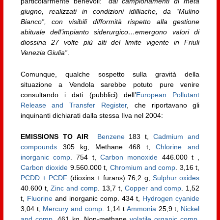
particolarmente benevoli: “
d
ai campionamenti di metà
giugno, realizzati in condizioni idilliache, da “Mulino
Bianco”, con visibili difformità rispetto alla gestione
abituale dell’impianto siderurgico…emergono valori di
diossina 27 volte più alti del limite vigente in Friuli
Venezia Giulia”
.
Comunque, qualche sospetto sulla gravità della
situazione a Vendola sarebbe potuto pure venire
consultando i dati (pubblici) dell’
European Pollutant
Release and Transfer Register
, che riportavano gli
inquinanti dichiarati dalla stessa Ilva nel 2004:
EMISSIONS TO AIR
Benzene
183 t,
Cadmium and
compounds
305 kg, Methane 468 t,
Chlorine and
inorganic comp
. 754 t,
Carbon monoxide
446.000 t ,
Carbon dioxide
9.560.000 t,
Chromium and comp
. 3,16 t,
PCDD + PCDF
(dioxins + furans) 76,2 g,
Sulphur oxides
40.600 t,
Zinc and comp
. 13,7 t,
Copper and comp
. 1,52
t,
Fluorine
and inorganic comp. 434 t,
Hydrogen cyanide
3,04 t,
Mercury and comp
. 1,14 t
Ammonia
25,9 t,
Nickel
and comp
. 461 kg, Non-methane
volatile organic comp
.