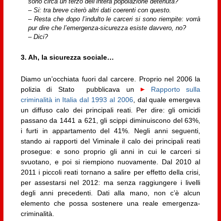
sono circa un terzo dell’intera popolazione detenuta?
– Si: tra breve citerò altri dati coerenti con questo.
– Resta che dopo l’indulto le carceri si sono riempite: vorrà
pur dire che l’emergenza-sicurezza esiste davvero, no?
– Dici?
3. Ah, la sicurezza sociale…
Diamo un’occhiata fuori dal carcere. Proprio nel 2006 la
polizia di Stato pubblicava un
Rapporto sulla
criminalità in Italia dal 1993 al 2006
, dal quale emergeva
un diffuso calo dei principali reati. Per dire: gli omicidi
passano da 1441 a 621, gli scippi diminuiscono del 63%,
i furti in appartamento del 41%. Negli anni seguenti,
stando ai rapporti del Viminale il calo dei principali reati
prosegue: e sono proprio gli anni in cui le carceri si
svuotano, e poi si riempiono nuovamente. Dal 2010 al
2011 i piccoli reati tornano a salire per effetto della crisi,
per assestarsi nel 2012: ma senza raggiungere i livelli
degli anni precedenti. Dati alla mano, non c’è alcun
elemento che possa sostenere una reale emergenza-
criminalità.