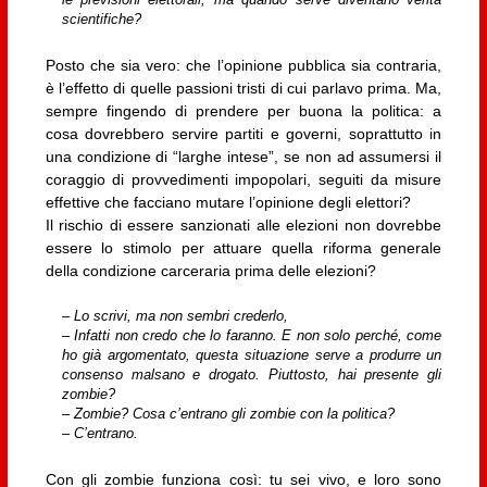
le previsioni elettorali, ma quando serve diventano verità
scientifiche?
Posto che sia vero: che l’opinione pubblica sia contraria,
è l’effetto di quelle passioni tristi di cui parlavo prima. Ma,
sempre fingendo di prendere per buona la politica: a
cosa dovrebbero servire partiti e governi, soprattutto in
una condizione di “larghe intese”, se non ad assumersi il
coraggio di provvedimenti impopolari, seguiti da misure
effettive che facciano mutare l’opinione degli elettori?
Il rischio di essere sanzionati alle elezioni non dovrebbe
essere lo stimolo per attuare quella riforma generale
della condizione carceraria prima delle elezioni?
– Lo scrivi, ma non sembri crederlo,
– Infatti non credo che lo faranno. E non solo perché, come
ho già argomentato, questa situazione serve a produrre un
consenso malsano e drogato. Piuttosto, hai presente gli
zombie?
– Zombie? Cosa c’entrano gli zombie con la politica?
– C’entrano.
Con gli zombie funziona così: tu sei vivo, e loro sono