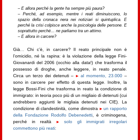
– E allora perché la gente ha sempre più paura?
– Perché, ad esempio, mentre i reati diminuiscono, lo
spazio della cronaca nera nei notiziari si quintuplica. E
perché la crisi colpisce anche la psicologia delle persone. E
soprattutto perché… ne parliamo tra un attimo.
– E allora in carcere?
Già… Chi c’è, in carcere? Il reato principale non è
l’omicidio, né la rapina: è la violazione della legge Fini-
Giovanardi del 2006 (occhio alla data!) che trasforma il
possesso di droghe, anche leggere, in reato penale.
Circa un terzo dei detenuti –
al momento, 23.000
–
sono in carcere per effetto di questa legge. Inoltre, la
legge Bossi-Fini che trasforma in reato la condizione di
immigrato: in teoria poco più di un migliaio di detenuti (cui
andrebbero aggiunti le migliaia detenuti nei CIE). La
condizione di clandestinità, come dimostra
un rapporto
della Fondazione Rodolfo Debenedetti
, è criminogena,
perché in realtà
solo gli immigrati irregolari
commettono più reati
: