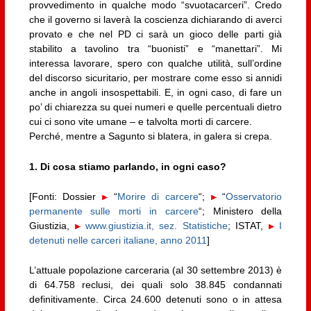
provvedimento in qualche modo “svuotacarceri”. Credo
che il governo si laverà la coscienza dichiarando di averci
provato e che nel PD ci sarà un gioco delle parti già
stabilito a tavolino tra “buonisti” e “manettari”. Mi
interessa lavorare, spero con qualche utilità, sull’ordine
del discorso sicuritario, per mostrare come esso si annidi
anche in angoli insospettabili. E, in ogni caso, di fare un
po’ di chiarezza su quei numeri e quelle percentuali dietro
cui ci sono vite umane – e talvolta morti di carcere.
Perché, mentre a Sagunto si blatera, in galera si crepa.
1. Di cosa stiamo parlando, in ogni caso?
[Fonti: Dossier
“
Morire di carcere
“;
“
Osservatorio
permanente sulle morti in carcere
“; Ministero della
Giustizia,
www.giustizia.it, sez. Statistiche
; ISTAT,
I
detenuti nelle carceri italiane, anno 2011
]
L’attuale popolazione carceraria (al 30 settembre 2013) è
di 64.758 reclusi, dei quali solo 38.845 condannati
definitivamente. Circa 24.600 detenuti sono o in attesa