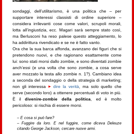
sondaggi, dell’utilitarismo, è una politica che – per
supportare interessi classisti di ordine superiore –
considera irrilevanti cose come valori, scrupoli morali,
lotta all’ingiustizia, ecc. Magari sarà sempre stato così,
ma Berlusconi ha reso palese questo atteggiamento, lo
ha addirittura rivendicato e se ne è fatto vanto.
Ora che la sua barca affonda, avanzano dei figuri che si
pretendono nuovi, e che ragionano esattamente come
lui: sono stati morsi dallo zombie, e sono diventati zombie
anch’essi (e una volta che sono zombie, a cosa serve
aver mozzato la testa allo zombie n. 1?). Cambiano idea
a seconda del sondaggio o della strategia di marketing;
non gli interessa
dire la verità
, ma solo quello che
serve (secondo loro) a ottenere percentuali di voto in più.
È il
divenire-zombie della politica
, ed è molto
pericoloso: si rischia di essere morsi.
– E cosa si può fare?
– Fuggire da loro. E nel fuggire, come diceva Deleuze
citando George Jackson, cercare nuove armi.