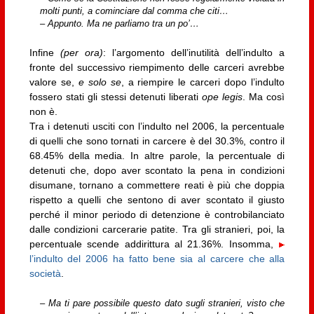
molti punti, a cominciare dal comma che citi…
– Appunto. Ma ne parliamo tra un po’…
Infine
(per ora)
: l’argomento dell’inutilità dell’indulto a
fronte del successivo riempimento delle carceri avrebbe
valore se,
e solo se
, a riempire le carceri dopo l’indulto
fossero stati gli stessi detenuti liberati
ope legis
. Ma così
non è.
Tra i detenuti usciti con l’indulto nel 2006, la percentuale
di quelli che sono tornati in carcere è del 30.3%, contro il
68.45% della media. In altre parole, la percentuale di
detenuti che, dopo aver scontato la pena in condizioni
disumane, tornano a commettere reati è più che doppia
rispetto a quelli che sentono di aver scontato il giusto
perché il minor periodo di detenzione è controbilanciato
dalle condizioni carcerarie patite. Tra gli stranieri, poi, la
percentuale scende addirittura al 21.36%. Insomma,
l’indulto del 2006 ha fatto bene sia al carcere che alla
società
.
– Ma ti pare possibile questo dato sugli stranieri, visto che