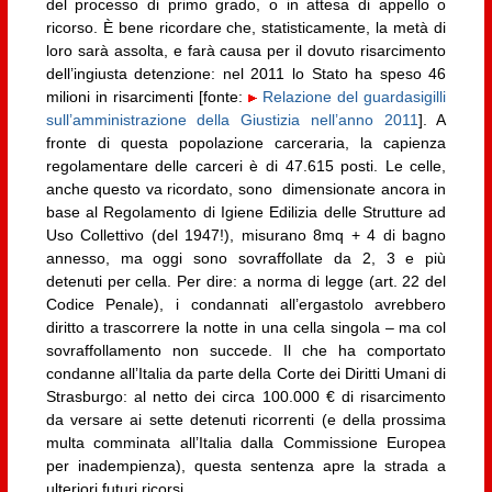
del processo di primo grado, o in attesa di appello o
ricorso. È bene ricordare che, statisticamente, la metà di
loro sarà assolta, e farà causa per il dovuto risarcimento
dell’ingiusta detenzione: nel 2011 lo Stato ha speso 46
milioni in risarcimenti [fonte:
Relazione del guardasigilli
sull’amministrazione della Giustizia nell’anno 2011
]. A
fronte di questa popolazione carceraria, la capienza
regolamentare delle carceri è di 47.615 posti. Le celle,
anche questo va ricordato, sono dimensionate ancora in
base al Regolamento di Igiene Edilizia delle Strutture ad
Uso Collettivo (del 1947!), misurano 8mq + 4 di bagno
annesso, ma oggi sono sovraffollate da 2, 3 e più
detenuti per cella. Per dire: a norma di legge (art. 22 del
Codice Penale), i condannati all’ergastolo avrebbero
diritto a trascorrere la notte in una cella singola – ma col
sovraffollamento non succede. Il che ha comportato
condanne all’Italia da parte della Corte dei Diritti Umani di
Strasburgo: al netto dei circa 100.000 € di risarcimento
da versare ai sette detenuti ricorrenti (e della prossima
multa comminata all’Italia dalla Commissione Europea
per inadempienza), questa sentenza apre la strada a
ulteriori futuri ricorsi.