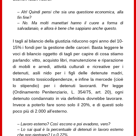
– Ah! Quindi pensi che sia una questione economica, alla
fin fine?
– No. Ma molti manettari hanno il cuore a forma di
salvadanaio, e allora è bene che sappiano anche questo.
I tagli al bilancio della giustizia riducono ogni anno del 10-
15% i fondi per la gestione delle carceri. Basta leggere le
voci di bilancio oggetto di tagli per capire di cosa stiamo
parlando: vitto, acquisto libri, manutenzione e riparazione
di mobili e arredi, attività culturali e ricreative per i
detenuti, asili nido per i figli delle detenute madri,
trattamento tossicodipendenze, e infine la mercede (cioè
lo stipendio) per i detenuti lavoranti. Per legge
(Ordinamento Penitenziario, L. 354/75, art. 20), ogni
detenuto condannato in via definitiva dovrebbe lavorare.
Invece a poterlo fare sono solo il 20%, e di questi solo
poco più di 2.000 all’esterno.
– Lavoro esterno? Così escono e poi evadono, vero?
– Lo sai qual è la percentuale di detenuti in lavoro esterno
che non rientrano? Lo 0.22%.