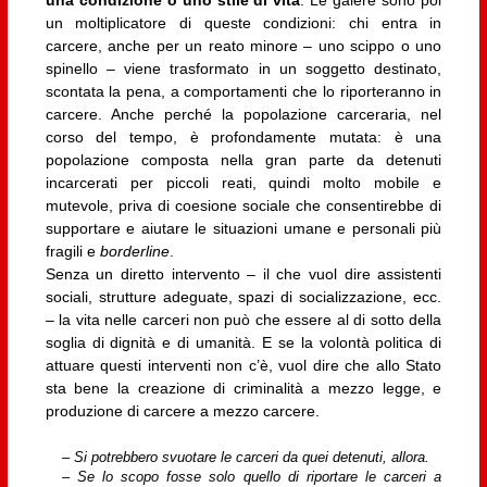
una condizione o uno stile di vita
. Le galere sono poi
un moltiplicatore di queste condizioni: chi entra in
carcere, anche per un reato minore – uno scippo o uno
spinello – viene trasformato in un soggetto destinato,
scontata la pena, a comportamenti che lo riporteranno in
carcere. Anche perché la popolazione carceraria, nel
corso del tempo, è profondamente mutata: è una
popolazione composta nella gran parte da detenuti
incarcerati per piccoli reati, quindi molto mobile e
mutevole, priva di coesione sociale che consentirebbe di
supportare e aiutare le situazioni umane e personali più
fragili e
borderline
.
Senza un diretto intervento – il che vuol dire assistenti
sociali, strutture adeguate, spazi di socializzazione, ecc.
– la vita nelle carceri non può che essere al di sotto della
soglia di dignità e di umanità. E se la volontà politica di
attuare questi interventi non c’è, vuol dire che allo Stato
sta bene la creazione di criminalità a mezzo legge, e
produzione di carcere a mezzo carcere.
– Si potrebbero svuotare le carceri da quei detenuti, allora.
– Se lo scopo fosse solo quello di riportare le carceri a