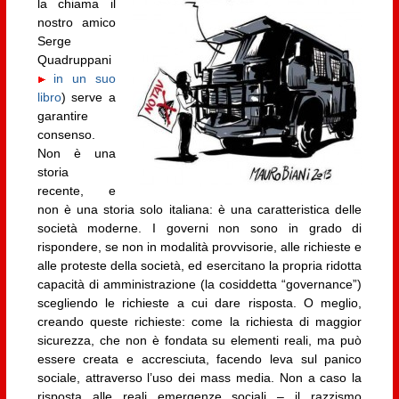
la chiama il
nostro amico
Serge
Quadruppani
in un suo
libro
) serve a
garantire
consenso.
Non è una
storia
recente, e
non è una storia solo italiana: è una caratteristica delle
società moderne. I governi non sono in grado di
rispondere, se non in modalità provvisorie, alle richieste e
alle proteste della società, ed esercitano la propria ridotta
capacità di amministrazione (la cosiddetta “governance”)
scegliendo le richieste a cui dare risposta. O meglio,
creando queste richieste: come la richiesta di maggior
sicurezza, che non è fondata su elementi reali, ma può
essere creata e accresciuta, facendo leva sul panico
sociale, attraverso l’uso dei mass media. Non a caso la
risposta alle reali emergenze sociali – il razzismo