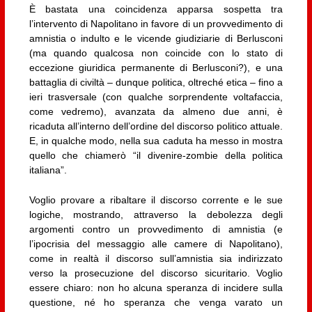
È bastata una coincidenza apparsa sospetta tra
l’intervento di Napolitano in favore di un provvedimento di
amnistia o indulto e le vicende giudiziarie di Berlusconi
(ma quando qualcosa non coincide con lo stato di
eccezione giuridica permanente di Berlusconi?), e una
battaglia di civiltà – dunque politica, oltreché etica – fino a
ieri trasversale (con qualche sorprendente voltafaccia,
come vedremo), avanzata da almeno due anni, è
ricaduta all’interno dell’ordine del discorso politico attuale.
E, in qualche modo, nella sua caduta ha messo in mostra
quello che chiamerò “il divenire-zombie della politica
italiana”.
Voglio provare a ribaltare il discorso corrente e le sue
logiche, mostrando, attraverso la debolezza degli
argomenti contro un provvedimento di amnistia (e
l’ipocrisia del messaggio alle camere di Napolitano),
come in realtà il discorso sull’amnistia sia indirizzato
verso la prosecuzione del discorso sicuritario. Voglio
essere chiaro: non ho alcuna speranza di incidere sulla
questione, né ho speranza che venga varato un