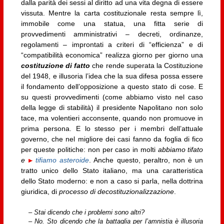
dalla parità dei sessi al diritto ad una vita degna di essere
vissuta. Mentre la carta costituzionale resta sempre lì,
immobile come una statua, una fitta serie di
provvedimenti amministrativi – decreti, ordinanze,
regolamenti – improntati a criteri di “efficienza” e di
“compatibilità economica” realizza giorno per giorno una
costituzione di fatto
che rende superata la Costituzione
del 1948, e illusoria l’idea che la sua difesa possa essere
il fondamento dell’opposizione a questo stato di cose. E
su questi provvedimenti (come abbiamo visto nel caso
della legge di stabilità) il presidente Napolitano non solo
tace, ma volentieri acconsente, quando non promuove in
prima persona. E lo stesso per i membri dell’attuale
governo, che nel migliore dei casi fanno da foglia di fico
per queste politiche: non per caso in molti
abbiamo tifato
e
tifiamo asteroide
. Anche questo, peraltro, non è un
tratto unico dello Stato italiano, ma una caratteristica
dello Stato moderno: e non a caso si parla, nella dottrina
giuridica, di
processo di
decostituzionalizzazione
.
– Stai dicendo che i problemi sono altri?
– No. Sto dicendo che la battaglia per l’amnistia è illusoria