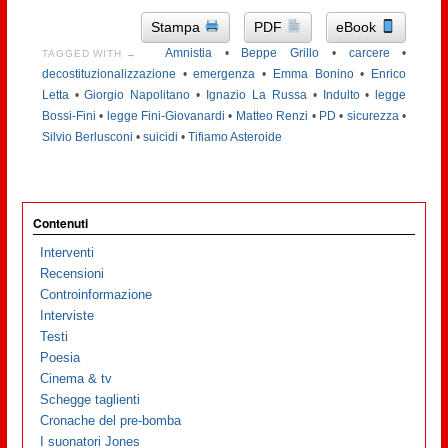
Stampa
PDF
eBook
Amnistia
•
Beppe Grillo
•
carcere
•
TAGGED WITH →
decostituzionalizzazione
•
emergenza
•
Emma Bonino
•
Enrico
Letta
•
Giorgio Napolitano
•
Ignazio La Russa
•
Indulto
•
legge
Bossi-Fini
•
legge Fini-Giovanardi
•
Matteo Renzi
•
PD
•
sicurezza
•
Silvio Berlusconi
•
suicidi
•
Tifiamo Asteroide
Contenuti
Interventi
Recensioni
Controinformazione
Interviste
Testi
Poesia
Cinema & tv
Schegge taglienti
Cronache del pre-bomba
I suonatori Jones