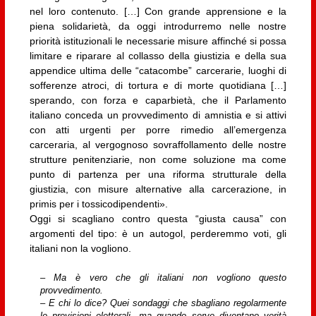
nel loro contenuto. […] Con grande apprensione e la
piena solidarietà, da oggi introdurremo nelle nostre
priorità istituzionali le necessarie misure affinché si possa
limitare e riparare al collasso della giustizia e della sua
appendice ultima delle “catacombe” carcerarie, luoghi di
sofferenze atroci, di tortura e di morte quotidiana […]
sperando, con forza e caparbietà, che il Parlamento
italiano conceda un provvedimento di amnistia e si attivi
con atti urgenti per porre rimedio all’emergenza
carceraria, al vergognoso sovraffollamento delle nostre
strutture penitenziarie, non come soluzione ma come
punto di partenza per una riforma strutturale della
giustizia, con misure alternative alla carcerazione, in
primis per i tossicodipendenti».
Oggi si scagliano contro questa “giusta causa” con
argomenti del tipo: è un autogol, perderemmo voti, gli
italiani non la vogliono.
– Ma è vero che gli italiani non vogliono questo
provvedimento.
– E chi lo dice? Quei sondaggi che sbagliano regolarmente