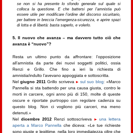
se non si ha presente lo sfondo generale sul quale si
colloca la questione. E che battersi per l’amnistia può
essere utile per modificare l’ordine del discorso sicuritario,
per battere in breccia l’emergenza-sicurezza, e aprire spazi
di lotta e di libertà: basta saperlo, e volerlo.
5. Il nuovo che avanza – ma davvero tutto ciò che
avanza è “nuovo”?
Resta un ultimo punto da affrontare: l’opposizione
all’amnistia da parte dei nuovi soggetti politici, ossia
Renzi e Grillo. Che fino a ieri la richiesta di
amnistia/indulto l’avevano appoggiata e sottoscritta.
Nel
giugno 2011
Grillo scriveva
sul suo blog
: «Marco
Pannella si sta battendo per una causa giusta, contro le
morti in carcere, ogni anno più di 150, molte di queste
oscure e riportate purtroppo con regolare cadenza su
questo blog. Non ci vogliono più carceri, ma meno
detenuti.»
Nel
dicembre 2012
Renzi sottoscriveva
una lettera
aperta a Marco Pannella
che diceva: «Le tue richieste
sono giuste e legittime, nella loro immediatezza oltre che