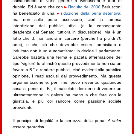
salvacondotti di vario genere a Berlusconi è fuor di
dubbio. Ed è vero che con
l’indulto del 2006
Berlusconi
ha beneficiato di una
riduzione della pena detentiva
:
ma non sulle pene accessorie, cioè la famosa
interdizione dai pubblici uffici (e la conseguente
deadenza dal Senato, tutt’ora in discussione). Ma è un
fatto che B. non andrà in carcere (perché ha più di 70
anni), e che ciò che dovrebbe essere amnistiato o
indultato non è un automatismo: lo decide il parlamento.
Sarebbe bastata una ferma e pacata affermazione del
tipo “vigilerò Io affinché questo provvedimento non sia un
favore a B.” e rendere pubblici, cioè evidenti alla pubblica
opinione, i reati esclusi dal provvedimento. Ma questa
argomentazione è, per me, poco rilevante: qualunque
cosa si pensi di B., il malcelato desiderio di vedere un
ultresettantenne in galera ha meno a che fare con la
giustizia, e più col rancore come passione sociale
prevalente.
Il principio di legalità e la certezza della pena.
A voler
essere garantisti…