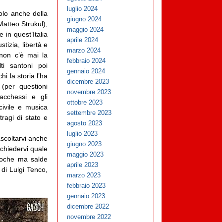
luglio 2024
tolo anche della
giugno 2024
Matteo Strukul),
maggio 2024
e in quest’Italia
aprile 2024
tizia, libertà e
marzo 2024
 non c’è mai la
febbraio 2024
lti santoni poi
gennaio 2024
i la storia l’ha
dicembre 2023
 (per questioni
novembre 2023
iacchessi e gli
ottobre 2023
civile e musica
settembre 2023
tragi di stato e
agosto 2023
luglio 2023
ascoltarvi anche
giugno 2023
chiedervi quale
maggio 2023
e poche ma salde
aprile 2023
o
di Luigi Tenco,
marzo 2023
febbraio 2023
gennaio 2023
dicembre 2022
novembre 2022