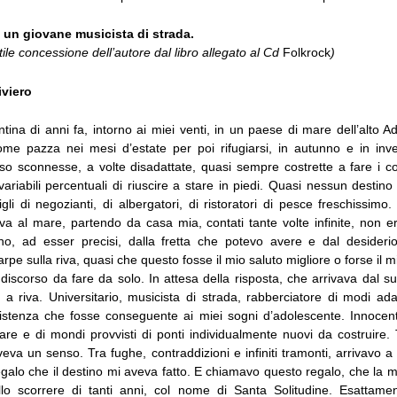
i un giovane musicista di strada.
tile concessione dell’autore dal libro allegato al Cd
Folkrock
)
viero
tina di anni fa, intorno ai miei venti, in un paese di mare dell’alto Ad
ome pazza nei mesi d’estate per poi rifugiarsi, in autunno e in inve
so sconnesse, a volte disadattate, quasi sempre costrette a fare i co
 variabili percentuali di riuscire a stare in piedi. Quasi nessun destino
 figli di negozianti, di albergatori, di ristoratori di pesce freschissimo
iva al mare, partendo da casa mia, contati tante volte infinite, non e
no, ad esser precisi, dalla fretta che potevo avere e dal desider
rpe sulla riva, quasi che questo fosse il mio saluto migliore o forse il 
 discorso da fare da solo. In attesa della risposta, che arrivava dal 
 a riva. Universitario, musicista di strada, rabberciatore di modi ada
sistenza che fosse conseguente ai miei sogni d’adolescente. Innocente
are e di mondi provvisti di ponti individualmente nuovi da costruire.
eva un senso. Tra fughe, contraddizioni e infiniti tramonti, arrivavo 
galo che il destino mi aveva fatto. E chiamavo questo regalo, che la 
llo scorrere di tanti anni, col nome di Santa Solitudine. Esattame