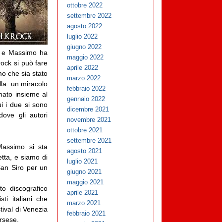
ottobre 2022
settembre 2022
agosto 2022
luglio 2022
giugno 2022
o e Massimo ha
maggio 2022
rock si può fare
aprile 2022
mo che sia stato
marzo 2022
la: un miracolo
febbraio 2022
mato insieme al
gennaio 2022
i i due si sono
dicembre 2021
ove gli autori
novembre 2021
ottobre 2021
settembre 2021
 Massimo si sta
agosto 2021
tta, e siamo di
luglio 2021
San Siro per un
giugno 2021
maggio 2021
o discografico
aprile 2021
ti italiani che
marzo 2021
ival di Venezia
febbraio 2021
rsese.