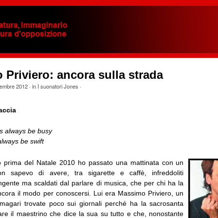
Priviero: ancora sulla strada
embre 2012
· in
I suonatori Jones
·
accia
s always be busy
lways be swift
o prima del Natale 2010 ho passato una mattinata con un
 sapevo di avere, tra sigarette e caffè, infreddoliti
ngente ma scaldati dal parlare di musica, che per chi ha la
ncora il modo per conoscersi. Lui era Massimo Priviero, un
magari trovate poco sui giornali perché ha la sacrosanta
are il maestrino che dice la sua su tutto e che, nonostante