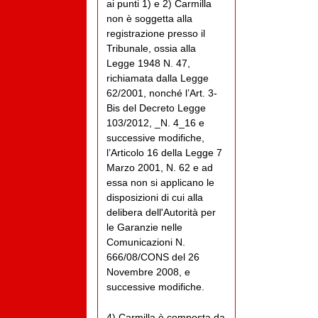
ai punti 1) e 2) Carmilla
non è soggetta alla
registrazione presso il
Tribunale, ossia alla
Legge 1948 N. 47,
richiamata dalla Legge
62/2001, nonché l’Art. 3-
Bis del Decreto Legge
103/2012, _N. 4_16 e
successive modifiche,
l’Articolo 16 della Legge 7
Marzo 2001, N. 62 e ad
essa non si applicano le
disposizioni di cui alla
delibera dell'Autorità per
le Garanzie nelle
Comunicazioni N.
666/08/CONS del 26
Novembre 2008, e
successive modifiche.
4) Carmilla è composta da