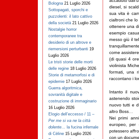
accaduto dall’u
Bologna
21 Luglio 2026
diesel, si sca
Sottopagati, sporchi e
sua vita è camb
puzzolenti: il lato cattivo
cialtroni che l
della società
21 Luglio 2026
ottenere una di
Nostalgie horror
esempio casua
contemporanee tra
messo giù il te
desiderio di un altrove e
tranquillamente
riemersioni perturbanti
19
come assistere
Luglio 2026
(di quasi 4 or
Le tristi storie delle morti
violinista Mic
delle regine
18 Luglio 2026
formati, una 
Storie di metamorfosi e di
raccontano i lo
epidemie
17 Luglio 2026
Guerra algoritmica,
Intanto il nuo
sovranità digitale e
astenendo stoi
costruzione di immaginario
nuovo tutti e 
16 Luglio 2026
altro Boss…
Elogio dell’eccesso / 11 –
Nei primi ann
Per me si va ne la città
europeo, per c
dolente…
la fucina infernale
potessero affr
di Cèline
15 Luglio 2026
con un documen