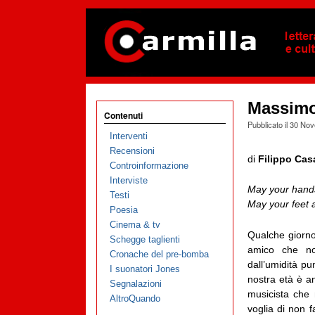
Massimo 
Contenuti
Pubblicato il
30 Nov
Interventi
Recensioni
di
Filippo Cas
Controinformazione
Interviste
May your hand
Testi
May your feet a
Poesia
Cinema & tv
Qualche giorn
Schegge taglienti
amico che non
Cronache del pre-bomba
dall’umidità pu
I suonatori Jones
nostra età è a
Segnalazioni
musicista che 
AltroQuando
voglia di non f