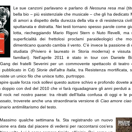
Le sue canzoni parlavano e parlano di
Nessuna resa mai
(ti
bella bio – più esistenziale che musicale – che gli ha dedicato 
di amori a dispetto della durezza della vita e di resistenza civil
sputtanata e distratta. Nei testi tornano spesso parole come gius
lotta, riecheggiando Mario Rigoni Stern o Nuto Revelli, ma
superficialità dei frettolosi proclami paraideologici che mo
dimenticano quando cambia il vento. C’è invece la passione di ch
studiata (Priviero è laureato in Storia moderna) e vissuta
familiari). Nell’aprile 2011 è stato in tour con Daniele B
 Gang dei fratelli Severini per un commovente spettacolo di teatro 
oi pubblicato in Cd)
Storie dell’altra Italia
, tra Resistenza mortificata, s
siste un unico filo che unisce tutto, purtroppo.
pire quale forza rock sollevi questo autore schivo e profondo dovete 
n doppio con dvd del 2010 che vi farà riguadagnare gli anni perduti a 
l rock nel nostro paese: tra ritratti dell’Italia confusa di oggi e l
assato, troverete anche una straordinaria versione di
Ciao amore cia
iginario antimilitarismo del testo.
 Massimo qualche settimana fa. Sta registrando un nuovo
ione era data dal piacere di vedersi per raccontarsi cos’era