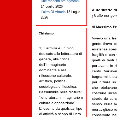
Due racconti pre agostani
14 Luglio 2026
Autoritratto d
L’altro Di Vittorio
13 Luglio
(Tratto per gen
2026
di
Massimo Pri
Chi siamo
Vivevo una tren
gente tirava c
1) Carmilla è un blog
esistenze spes
dedicato alla letteratura di
fragilità e con
genere, alla critica
quelli di tanti
dell'immaginario
portavano in r
dominante e alla
cento. Variava
riflessione culturale,
bagnarmi le sca
artistica, politica,
per iniziare un
sociologica e filosofica,
che rotolavano
riassumibile nella dicitura:
costruire un’e
“letteratura, immaginario e
strade da cerc
cultura d'opposizione”.
senso. Nulla av
E' esente da qualsiasi tipo
meraviglioso re
di attività a scopo di lucro
conservato ne