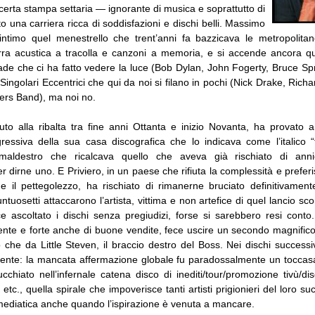
 certa stampa settaria — ignorante di musica e soprattutto di
o una carriera ricca di soddisfazioni e dischi belli. Massimo
’intimo quel menestrello che trent’anni fa bazzicava le metropolitane
rra acustica a tracolla e canzoni a memoria, e si accende ancora 
ade che ci ha fatto vedere la luce (Bob Dylan, John Fogerty, Bruce Sp
Singolari Eccentrici che qui da noi si filano in pochi (Nick Drake, Ri
hers Band), ma noi no.
o alla ribalta tra fine anni Ottanta e inizio Novanta, ha provato a
ssiva della sua casa discografica che lo indicava come l’italico “
maldestro che ricalcava quello che aveva già rischiato di anni
r dirne uno. E Priviero, in un paese che rifiuta la complessità e prefer
e il pettegolezzo, ha rischiato di rimanerne bruciato definitivamente:
untuosetti attaccarono l’artista, vittima e non artefice di quel lancio sc
e ascoltato i dischi senza pregiudizi, forse si sarebbero resi conto. 
rente e forte anche di buone vendite, fece uscire un secondo magnific
che da Little Steven, il braccio destro del Boss. Nei dischi successivi
rmente: la mancata affermazione globale fu paradossalmente un tocc
chiato nell’infernale catena disco di inediti/tour/promozione tivù/di
 etc., quella spirale che impoverisce tanti artisti prigionieri del loro su
mediatica anche quando l’ispirazione è venuta a mancare.