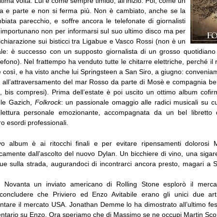
ltima volta. Lui è come sempre timido, all’inizio. Poi, come un
lda e parte e non si ferma più. Non è cambiato, anche se la
iata parecchio, e soffre ancora le telefonate di giornalisti
o importunano non per informarsi sul suo ultimo disco ma per
chiarazione sui bisticci tra Ligabue e Vasco Rossi (non è un
le: è successo con un supposto giornalista di un grosso quotidian
lefono). Nel frattempo ha venduto tutte le chitarre elettriche, perché il 
 così, e ha visto anche lui Springsteen a San Siro, a giugno: convenia
 all’attraversamento del mar Rosso da parte di Mosè e compagnia bel
e, bis compresi). Prima dell’estate è poi uscito un ottimo album cofir
hele Gazich,
Folkrock
: un passionale omaggio alle radici musicali su cu
rilettura personale emozionante, accompagnata da un bel libretto d
ro esordi professionali.
vo album è ai ritocchi finali e per evitare ripensamenti dolorosi
camente dall’ascolto del nuovo Dylan. Un bicchiere di vino, una sigare
due sulla strada, augurandoci di incontrarci ancora presto, magari a 
i Novanta un inviato americano di Rolling Stone esplorò il mercat
oncludere che Priviero ed Enzo Avitabile erano gli unici due artis
ontare il mercato USA. Jonathan Demme lo ha dimostrato all’ultimo fest
tario su Enzo. Ora speriamo che di Massimo se ne occupi Martin Sco