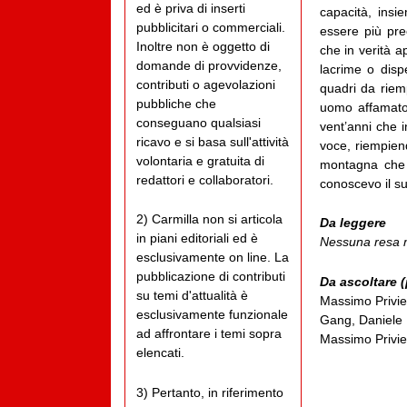
ed è priva di inserti
capacità, insi
pubblicitari o commerciali.
essere più pre
Inoltre non è oggetto di
che in verità 
domande di provvidenze,
lacrime o disp
contributi o agevolazioni
quadri da riem
pubbliche che
uomo affamato 
conseguano qualsiasi
vent’anni che i
ricavo e si basa sull'attività
voce, riempien
volontaria e gratuita di
montagna che 
redattori e collaboratori.
conoscevo il su
2) Carmilla non si articola
Da leggere
in piani editoriali ed è
Nessuna resa m
esclusivamente on line. La
pubblicazione di contributi
Da ascoltare 
su temi d'attualità è
Massimo Privie
esclusivamente funzionale
Gang, Daniele 
ad affrontare i temi sopra
Massimo Privie
elencati.
3) Pertanto, in riferimento