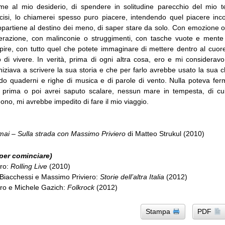
eme al mio desiderio, di spendere in solitudine parecchio del mio 
cisi, lo chiamerei spesso puro piacere, intendendo quel piacere in
appartiene al destino dei meno, di saper stare da solo. Con emozione o
erazione, con malinconie o struggimenti, con tasche vuote e mente
pire, con tutto quel che potete immaginare di mettere dentro al cuor
di vivere. In verità, prima di ogni altra cosa, ero e mi considerav
niziava a scrivere la sua storia e che per farlo avrebbe usato la sua c
do quaderni e righe di musica e di parole di vento. Nulla poteva fe
prima o poi avrei saputo scalare, nessun mare in tempesta, di cui
ono, mi avrebbe impedito di fare il mio viaggio.
ai – Sulla strada con Massimo Priviero
di Matteo Strukul (2010)
(per cominciare)
ro:
Rolling Live
(2010)
Biacchessi e Massimo Priviero:
Storie dell’altra Italia
(2012)
ro e Michele Gazich:
Folkrock
(2012)
Stampa
PDF