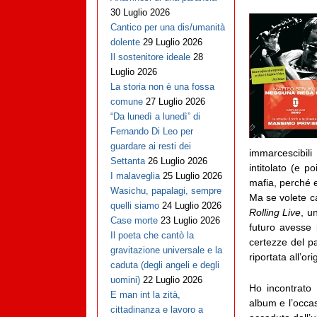
30 Luglio 2026
Cantico per una dis/umanità
dolente
29 Luglio 2026
Il sostenitore ideale
28
Luglio 2026
La storia non è una fossa
comune
27 Luglio 2026
“Da lunedì a lunedì” di
Fernando Di Leo per
guardare ai resti dei
immarcescibili
Settanta
26 Luglio 2026
intitolato (e p
I malaveglia
25 Luglio 2026
mafia, perché e
Wasichu, papalagi, sempre
Ma se volete ca
quelli siamo
24 Luglio 2026
Rolling Live
, u
Case morte
23 Luglio 2026
futuro avesse i
Il poeta che cantò la
certezze del p
gravitazione universale e la
riportata all’or
caduta (degli angeli e degli
uomini)
22 Luglio 2026
Ho incontrato
E man int la zità,
album e l’occas
cittadinanza e lavoro a