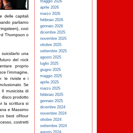
maggio 2026
aprile 2026
marzo 2026
 delle capitali
febbraio 2026
quando parliamo
gennaio 2026
ringsteen), così
dicembre 2025
chard Thompson o
novembre 2025
ottobre 2025
settembre 2025
 suicidarlo una
agosto 2025
futuro del rock
luglio 2025
entare proprio
giugno 2025
isce l’immagine,
maggio 2025
 le riviste e i
aprile 2025
onclusionato. Se
marzo 2025
Il musicista di
febbraio 2025
o disco prodotto
gennaio 2025
 la scrittura si
dicembre 2024
asana e Massimo
novembre 2024
sco best of/tour
ottobre 2024
ccesso, costretti
settembre 2024
agosto 2024