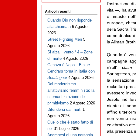
l’ostracismo di
vita —, ha avut
Articoli recenti
è rimasto nell
Quando Dio non risponde
europee, chita
alla chiamata
6 Agosto
della Sacra Tri
2026
come di alcuni 
Street Fighting Men
5
la Allman Brot
Agosto 2026
Si alza il vento / 4 – Zone
Quando è venut
di morte
4 Agosto 2026
campagna aggre
Genova è Napoli: Blaise
n’roll”,
claim
Cendrars torna in Italia con
Springsteen, pe
Bourlinguer
4 Agosto 2026
la sensazione 
Dal modernismo
rockettari pres
all’attivismo femminista: la
avessero invec
risemantizzazione del
Jesolo, indiffe
primitivismo
2 Agosto 2026
niente di meno 
Difendersi dai morti
1
affinò ulterio
Agosto 2026
non venne risuc
Quello che è stato fatto di
celebrativo etc.
noi
31 Luglio 2026
alla presenza 
Anamnesi di una paranoia