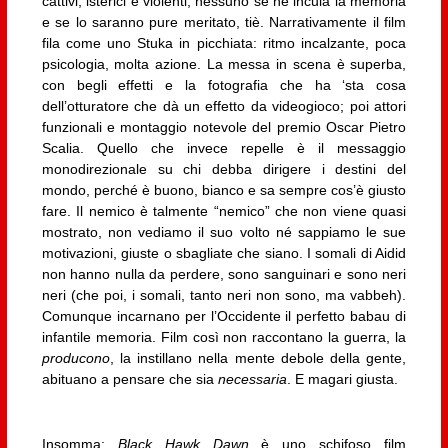
cattivi, isterici e violenti, nessuno se ne incula la memoria
e se lo saranno pure meritato, tiè. Narrativamente il film
fila come uno Stuka in picchiata: ritmo incalzante, poca
psicologia, molta azione. La messa in scena è superba,
con begli effetti e la fotografia che ha ‘sta cosa
dell’otturatore che dà un effetto da videogioco; poi attori
funzionali e montaggio notevole del premio Oscar Pietro
Scalia. Quello che invece repelle è il messaggio
monodirezionale su chi debba dirigere i destini del
mondo, perché è buono, bianco e sa sempre cos’è giusto
fare. Il nemico è talmente “nemico” che non viene quasi
mostrato, non vediamo il suo volto né sappiamo le sue
motivazioni, giuste o sbagliate che siano. I somali di Aidid
non hanno nulla da perdere, sono sanguinari e sono neri
neri (che poi, i somali, tanto neri non sono, ma vabbeh).
Comunque incarnano per l’Occidente il perfetto babau di
infantile memoria. Film così non raccontano la guerra, la
producono
, la instillano nella mente debole della gente,
abituano a pensare che sia
necessaria
. E magari giusta.
Insomma:
Black Hawk Dawn
è uno schifoso film