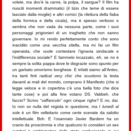
volete, ma dov’è la carne, la polpa, il sangue? Il film ha
riusciti momenti drammatici (il tizio che teme di essere
lasciato dalla moglie) e altri comici (la rilettura della fiaba
della formica e della cicala), ma è spesso verboso e
sembra che non vada da nessuna parte, come i suoi
personaggi prigionieri di un traghetto che non sanno
governare. Io mi rendo perfettamente conto che sono
inacidito come una vecchia zitella, ma mi fai un film
operaista, che vuole contestare l’ignavia sindacale e
l’indifferenza sociale? E fammelo incazzato, eh, se no è
sempre la solita pappa dove le disgrazie sono spunto per
un garbato umorismo borghese. E infatti siamo all’Anteo,
tra tanti finti
radical very chic
che scuotono la testa
davanti ai mali del mondo, comprano il Manifesto (che si
legge veloce e in copertina c’è una bella foto che dice
tante cose) e poi alla fine votano DS. Vabbeh, che
faccio? Scrivo “vaffanculo” ogni cinque righe? E no, dai.
Io non so nulla del regista in questione, ma
I lunedì al
sole
è un film velleitario come certe scenate da salotto
intellettuale. Boh. E l’osannato Javier Bardem ha un
cranio da proscimmia e che qualcuno lo consideri un sex
symbol è emblematico dello stato confusionale in cui