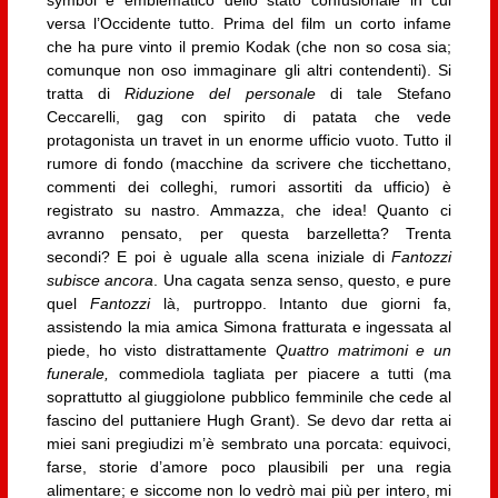
versa l’Occidente tutto. Prima del film un corto infame
che ha pure vinto il premio Kodak (che non so cosa sia;
comunque non oso immaginare gli altri contendenti). Si
tratta di
Riduzione del personale
di tale Stefano
Ceccarelli, gag con spirito di patata che vede
protagonista un travet in un enorme ufficio vuoto. Tutto il
rumore di fondo (macchine da scrivere che ticchettano,
commenti dei colleghi, rumori assortiti da ufficio) è
registrato su nastro. Ammazza, che idea! Quanto ci
avranno pensato, per questa barzelletta? Trenta
secondi? E poi è uguale alla scena iniziale di
Fantozzi
subisce ancora
. Una cagata senza senso, questo, e pure
quel
Fantozzi
là, purtroppo. Intanto due giorni fa,
assistendo la mia amica Simona fratturata e ingessata al
piede, ho visto distrattamente
Quattro matrimoni e un
funerale,
commediola tagliata per piacere a tutti (ma
soprattutto al giuggiolone pubblico femminile che cede al
fascino del puttaniere Hugh Grant). Se devo dar retta ai
miei sani pregiudizi m’è sembrato una porcata: equivoci,
farse, storie d’amore poco plausibili per una regia
alimentare; e siccome non lo vedrò mai più per intero, mi