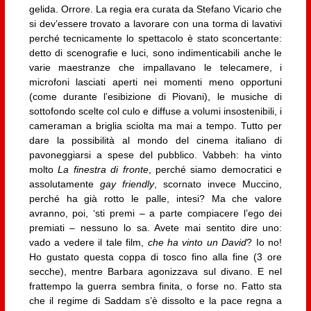
gelida. Orrore. La regia era curata da Stefano Vicario che
si dev’essere trovato a lavorare con una torma di lavativi
perché tecnicamente lo spettacolo è stato sconcertante:
detto di scenografie e luci, sono indimenticabili anche le
varie maestranze che impallavano le telecamere, i
microfoni lasciati aperti nei momenti meno opportuni
(come durante l’esibizione di Piovani), le musiche di
sottofondo scelte col culo e diffuse a volumi insostenibili, i
cameraman a briglia sciolta ma mai a tempo. Tutto per
dare la possibilità al mondo del cinema italiano di
pavoneggiarsi a spese del pubblico. Vabbeh: ha vinto
molto
La finestra di fronte
, perché siamo democratici e
assolutamente
gay friendly
, scornato invece Muccino,
perché ha già rotto le palle, intesi? Ma che valore
avranno, poi, ‘sti premi – a parte compiacere l’ego dei
premiati – nessuno lo sa. Avete mai sentito dire uno:
vado a vedere il tale film,
che ha vinto un David
? Io no!
Ho gustato questa coppa di tosco fino alla fine (3 ore
secche), mentre Barbara agonizzava sul divano. E nel
frattempo la guerra sembra finita, o forse no. Fatto sta
che il regime di Saddam s’è dissolto e la pace regna a