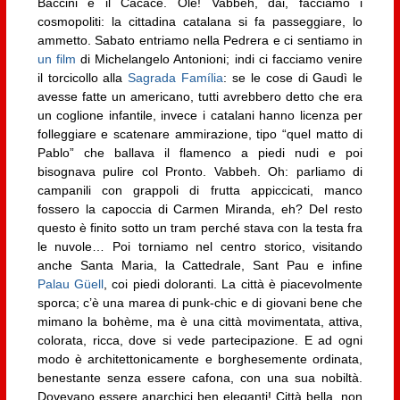
Baccini e il Cacace. Olé! Vabbeh, dài, facciamo i
cosmopoliti: la cittadina catalana si fa passeggiare, lo
ammetto. Sabato entriamo nella Pedrera e ci sentiamo in
un film
di Michelangelo Antonioni; indi ci facciamo venire
il torcicollo alla
Sagrada Família
: se le cose di Gaudì le
avesse fatte un americano, tutti avrebbero detto che era
un coglione infantile, invece i catalani hanno licenza per
folleggiare e scatenare ammirazione, tipo “quel matto di
Pablo” che ballava il flamenco a piedi nudi e poi
bisognava pulire col Pronto. Vabbeh. Oh: parliamo di
campanili con grappoli di frutta appiccicati, manco
fossero la capoccia di Carmen Miranda, eh? Del resto
questo è finito sotto un tram perché stava con la testa fra
le nuvole… Poi torniamo nel centro storico, visitando
anche Santa Maria, la Cattedrale, Sant Pau e infine
Palau Güell
, coi piedi doloranti. La città è piacevolmente
sporca; c’è una marea di punk-chic e di giovani bene che
mimano la bohème, ma è una città movimentata, attiva,
colorata, ricca, dove si vede partecipazione. E ad ogni
modo è architettonicamente e borghesemente ordinata,
benestante senza essere cafona, con una sua nobiltà.
Dovevano essere anarchici ben eleganti! Città bella, non