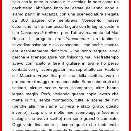
solo con la notte in bianco e le occhiaie in nero come un
pachistano. Abbiamo finito nell’estate dell’anno dopo e
siamo partiti in vacanza con una sceneggiatura rilegata
da 300 pagine che sembrava
Novecento
: masse
oceaniche, la transumanza, le gare con le bighe, costumi
tipo
Casanova di Fellini
e pure l’attraversamento del Mar
Rosso. Il progetto era
francamente
un tantinello
sovradimensionato e alla consegna – che anche stavolta
era assolutamente definitiva – ne sono seguite altre,
perché le sceneggiature non finiscono mai. Nel frattempo
avevo cominciato a fare il giullare in tivù e ho perso
contatto con gli sceneggiatori, ma soprattutto con Paolo e
col Maestro Franz Scarpelli che della scrittura vera e
propria era il maggiore responsabile. Sono subentrati altri
scrittori, alcune scene sono scomparse, altre hanno
legato meglio. Però, vedendo questa copia lavoro che
mette in fila, senza montaggio, tutte le scene del film
(perché alla fine
Fame Chimica
è stato girato, questo
inverno), scopro che molte mie scempiaggini (scene e
dialoghi che avevo scritto) non sono granché cambiate.
Oggi vedo finalmente in scena quello che tante volte
avevo immaginato. E quando le immagini confermano le