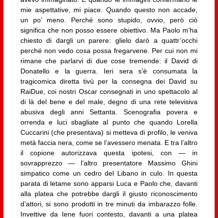
mie aspettative, mi piace. Quando questo non accade,
un po’ meno. Perché sono stupido, ovvio, però ciò
significa che non posso essere obiettivo. Ma Paolo m’ha
chiesto di dargli un parere: glielo darò a quattr’occhi
perché non vedo cosa possa fregarvene. Per cui non mi
rimane che parlarvi di due cose tremende: il David di
Donatello e la guerra. Ieri sera s’è consumata la
tragicomica diretta tivù per la consegna dei David su
RaiDue, coi nostri Oscar consegnati in uno spettacolo al
di là del bene e del male, degno di una rete televisiva
abusiva degli anni Settanta. Scenografia povera e
orrenda e luci sbagliate al punto che quando Lorella
Cuccarini (che presentava) si metteva di profilo, le veniva
metà faccia nera, come se l’avessero menata. E tra l’altro
il copione autorizzava questa ipotesi, con — in
sovrapprezzo — l’altro presentatore Massimo Ghini
simpatico come un cedro del Libano in culo. In questa
parata di letame sono apparsi Luca e Paolo che, davanti
alla platea che potrebbe dargli il giusto riconoscimento
d’attori, si sono prodotti in tre minuti da imbarazzo folle.
Invettive da Iene fuori contesto, davanti a una platea