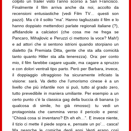
colpito un trailer visto l’anno scorso a San Francisco.
Finalmente il film arriva anche da noi, accolto da
recensioni entusiastiche (vedi Film TV… questi son
pazzi). Ma c’è il solito “ma”. Hanno tagliuzzato il film e lo
hanno doppiato mettendoci parlate regionali italiane (?),
affidandole a calciatori (che cosa me ne frega se
Pancaro, Mihajlovic e Peruzzi ci mettono la voce? Mah!)
e ad attori che si sentono istrioni quando storpiano un
dialetto (la Premiata Ditta, gente che sta alla comicità
tanto quanto Hitler sta alla tenerezza). Ora: per conto
mio, il film farebbe cagare uguale, ma cagare a spruzzo
e con dolori ventrali tipo parto. Però per Barbara, invece,
il doppiaggio oltraggioso ha sicuramente inficiato la
visione: sarà. Va detto che l’umorismo cinese è a un
livello che più infantile non si può, tutto al grado zero,
tutto prevedibile in maniera umiliante. Per esempio a un
certo punto c’è la classica gag della buccia di banana (o
qualcosa di simile, ho già rimosso): tu vedi un
protagonista che cammina verso il pericolo e pensi:
“Chissà cosa si inventano? Eh eh eh…”. E invece niente,
il tizio ci mette il piede sopra e, pensate un po’… casca!
Ma neanche le comiche degli anni Venti erano così