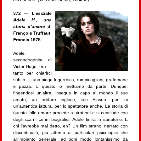
372 — L’esiziale
Adele H., una
storia d’amore
di
François Truffaut,
Francia 1975
Adele,
secondogenita di
Victor Hugo, era —
tanto per chiarirci
subito — una piaga logorroica, rompicoglioni, grafomane
e pazza. E questo lo mettiamo da parte. Dunque:
fingendosi un’altra, insegue in capo al mondo il suo
amato, un militare inglese, tale Pinson: per lui
un’autentica iattura, per lo spettatore anche. La storia di
questo folle amore procede a strattoni e si conclude con
degli scarni cenni biografici: Adele finirà in sanatorio. E
chi l’avrebbe mai detto, eh? Un film strano, narrato con
discontinuità, più attento ai particolari psicologici che
all’impianto generale, ad ogni modo lontanissimo da