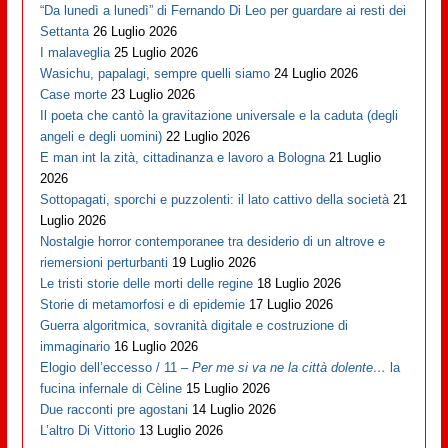
“Da lunedì a lunedì” di Fernando Di Leo per guardare ai resti dei
Settanta
26 Luglio 2026
I malaveglia
25 Luglio 2026
Wasichu, papalagi, sempre quelli siamo
24 Luglio 2026
Case morte
23 Luglio 2026
Il poeta che cantò la gravitazione universale e la caduta (degli
angeli e degli uomini)
22 Luglio 2026
E man int la zità, cittadinanza e lavoro a Bologna
21 Luglio
2026
Sottopagati, sporchi e puzzolenti: il lato cattivo della società
21
Luglio 2026
Nostalgie horror contemporanee tra desiderio di un altrove e
riemersioni perturbanti
19 Luglio 2026
Le tristi storie delle morti delle regine
18 Luglio 2026
Storie di metamorfosi e di epidemie
17 Luglio 2026
Guerra algoritmica, sovranità digitale e costruzione di
immaginario
16 Luglio 2026
Elogio dell’eccesso / 11 –
Per me si va ne la città dolente…
la
fucina infernale di Cèline
15 Luglio 2026
Due racconti pre agostani
14 Luglio 2026
L’altro Di Vittorio
13 Luglio 2026