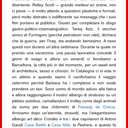
divertente. Ridley Scott — grande
metteur en scene
, non
ci piove — è molto attento a questioni plastiche e formali,
però molto distratto o indifferente sui messaggi che i suoi
film portano al pubblico. Giusto per completare lo sfogo
gastro-politico-cinematografico: Tareq Aziz, il vecchio
amico di Formigoni (perché
petroleum non olet
), dichiara
che la guerra, per l’Iraq, sta andando benissimo. A naso
questi non durano un’altra settimana. Durante la quale mi
prendo una vacanzina: una pausa lavorativa concede 3
giorni di svago e allora un venerdì ci fiondiamo a
Barcellona, la città più
in
del momento, per un week end
di architettura, sesso e
chorizo
. In Catalogna ci si vola in
un attimo e quando siamo lì vanifichiamo il viaggio
celerrimo perché Barbara ha i complessi e non vuole
prendere un taxi. Sono uomo di mondo aduso alla fatica
e allora raggiungiamo il nostro albergo di stralusso su un
plebeo autobus, camallandoci il trolley come degli animali
da soma per due chilometri di
Passeig de Gràcia
.
Arriviamo dopo un’eternità, stravolti, ma l’elegantissimo
albergo
art déco
Condès è tra i due capolavori di Antoni
Gaudì
Casa Battló
e
Casa Milà
, la
Pedrera
, e questo fa