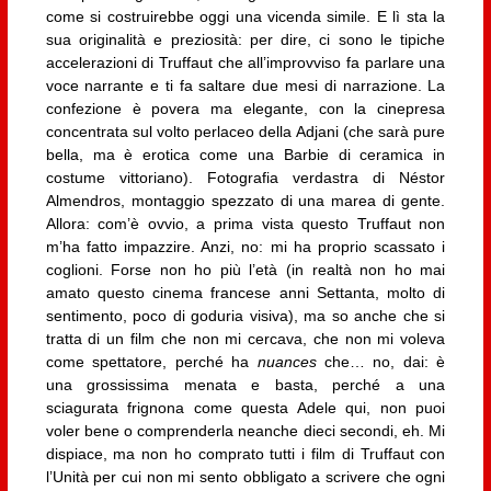
come si costruirebbe oggi una vicenda simile. E lì sta la
sua originalità e preziosità: per dire, ci sono le tipiche
accelerazioni di Truffaut che all’improvviso fa parlare una
voce narrante e ti fa saltare due mesi di narrazione. La
confezione è povera ma elegante, con la cinepresa
concentrata sul volto perlaceo della Adjani (che sarà pure
bella, ma è erotica come una Barbie di ceramica in
costume vittoriano). Fotografia verdastra di Néstor
Almendros, montaggio spezzato di una marea di gente.
Allora: com’è ovvio, a prima vista questo Truffaut non
m’ha fatto impazzire. Anzi, no: mi ha proprio scassato i
coglioni. Forse non ho più l’età (in realtà non ho mai
amato questo cinema francese anni Settanta, molto di
sentimento, poco di goduria visiva), ma so anche che si
tratta di un film che non mi cercava, che non mi voleva
come spettatore, perché ha
nuances
che… no, dai: è
una grossissima menata e basta, perché a una
sciagurata frignona come questa Adele qui, non puoi
voler bene o comprenderla neanche dieci secondi, eh. Mi
dispiace, ma non ho comprato tutti i film di Truffaut con
l’Unità per cui non mi sento obbligato a scrivere che ogni