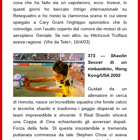
cosa che ha fatto sia un capolavoro, ecco. Invece, in
questi giorni ho beccato
Intrigo internazionale
su
Retequattro e ho rivisto la clamorosa scena in cui viene
spiegato a Cary Grant l’inghippo spionistico che lo
coinvolge, con l’audio coperto dal rumore dei motori di un
aeroplano. Geniale. Se non altro, su Hitchcock Truffaut
aveva ragione. (Vhs da Tele+; 16/4/03)
373 —
Shaolin
Soccer
di un
rimbambito, Hong
Kong/USA 2002
Guidati da un
allenatore in cerca
di rivincita, nasce un’incredibile squadra che fonde calcio
e tecniche shaolin e trasforma i peggio disperati in un
team imprevedibile e vincente. Il Real Shaolin vincerà
una Coppa di Cina schiantando gli avversari dopati.
Forza della fede. Di questa insostenibile e tremenda
puttanata commessa da tale Stephen Chow ci aveva