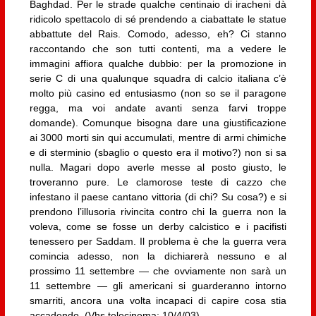
Baghdad. Per le strade qualche centinaio di iracheni dà
ridicolo spettacolo di sé prendendo a ciabattate le statue
abbattute del Rais. Comodo, adesso, eh? Ci stanno
raccontando che son tutti contenti, ma a vedere le
immagini affiora qualche dubbio: per la promozione in
serie C di una qualunque squadra di calcio italiana c’è
molto più casino ed entusiasmo (non so se il paragone
regga, ma voi andate avanti senza farvi troppe
domande). Comunque bisogna dare una giustificazione
ai 3000 morti sin qui accumulati, mentre di armi chimiche
e di sterminio (sbaglio o questo era il motivo?) non si sa
nulla. Magari dopo averle messe al posto giusto, le
troveranno pure. Le clamorose teste di cazzo che
infestano il paese cantano vittoria (di chi? Su cosa?) e si
prendono l’illusoria rivincita contro chi la guerra non la
voleva, come se fosse un derby calcistico e i pacifisti
tenessero per Saddam. Il problema è che la guerra vera
comincia adesso, non la dichiarerà nessuno e al
prossimo 11 settembre — che ovviamente non sarà un
11 settembre — gli americani si guarderanno intorno
smarriti, ancora una volta incapaci di capire cosa stia
accadendo. (Vhs telecinema; 10/4/03)