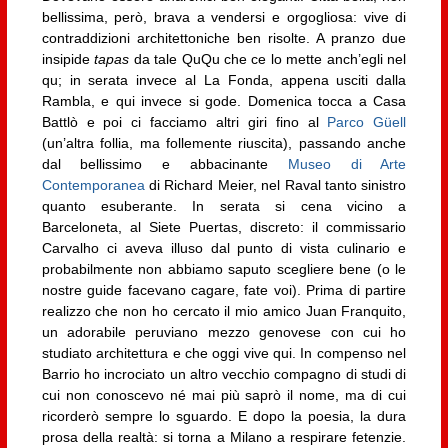
bellissima, però, brava a vendersi e orgogliosa: vive di
contraddizioni architettoniche ben risolte. A pranzo due
insipide
tapas
da tale QuQu che ce lo mette anch’egli nel
qu; in serata invece al La Fonda, appena usciti dalla
Rambla, e qui invece si gode. Domenica tocca a Casa
Battlò e poi ci facciamo altri giri fino al
Parco Güell
(un’altra follia, ma follemente riuscita), passando anche
dal bellissimo e abbacinante
Museo di Arte
Contemporanea
di Richard Meier, nel Raval tanto sinistro
quanto esuberante. In serata si cena vicino a
Barceloneta, al Siete Puertas, discreto: il commissario
Carvalho ci aveva illuso dal punto di vista culinario e
probabilmente non abbiamo saputo scegliere bene (o le
nostre guide facevano cagare, fate voi). Prima di partire
realizzo che non ho cercato il mio amico Juan Franquito,
un adorabile peruviano mezzo genovese con cui ho
studiato architettura e che oggi vive qui. In compenso nel
Barrio ho incrociato un altro vecchio compagno di studi di
cui non conoscevo né mai più saprò il nome, ma di cui
ricorderò sempre lo sguardo. E dopo la poesia, la dura
prosa della realtà: si torna a Milano a respirare fetenzie.