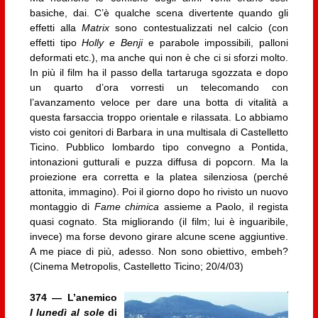
basiche, dai. C’è qualche scena divertente quando gli
effetti alla
Matrix
sono contestualizzati nel calcio (con
effetti tipo
Holly e Benji
e parabole impossibili, palloni
deformati etc.), ma anche qui non è che ci si sforzi molto.
In più il film ha il passo della tartaruga sgozzata e dopo
un quarto d’ora vorresti un telecomando con
l’avanzamento veloce per dare una botta di vitalità a
questa farsaccia troppo orientale e rilassata. Lo abbiamo
visto coi genitori di Barbara in una multisala di Castelletto
Ticino. Pubblico lombardo tipo convegno a Pontida,
intonazioni gutturali e puzza diffusa di popcorn. Ma la
proiezione era corretta e la platea silenziosa (perché
attonita, immagino). Poi il giorno dopo ho rivisto un nuovo
montaggio di
Fame chimica
assieme a Paolo, il regista
quasi cognato. Sta migliorando (il film; lui è inguaribile,
invece) ma forse devono girare alcune scene aggiuntive.
A me piace di più, adesso. Non sono obiettivo, embeh?
(Cinema Metropolis, Castelletto Ticino; 20/4/03)
374 — L’anemico
I lunedì al sole
di