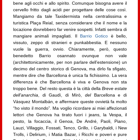
bene agli occhi e allo spirito. Comunque bisogna avere il
cervello fritto dagli acidi per progettare delle cose così.
Mangiamo da tale Taxidermista nella centralissima e
turistica Plaça Reial, senza considerare che il nome e la
locazione dovrebbero far venire sospetti. Infatti sembra di
mangiare animali impagliati. Il
Barrio Gotico
è bello,
vissuto, zeppo di stranieri e punkabbestia. E nessuno
vuole la guerra, ovvio. Chiaramente, però, questo
benedetto Barrio osannato ovunque non vale
(architettonicamente, per non parlare dell’estensione) un
decimo del centro storico di Genova, ma dirlo fa sfigato,
mentre dire che Barcellona è unica fa fichissimo. La vera
differenza è che Barcellona è viva e Genova non sta
troppo bene. Del resto questa è la città della
Breve estate
dell’anarchia
, di Gaudì, di Mirò,
del
Barcellona e di
Vásquez Montalbán, e affermare queste ovvietà fa molto
“ho visto il mondo”. Ma voglio ricordare ai miei affezionati
lettori che Genova ha tirato fuori i jeans, la Vespa, il
pesto, la focaccia, il Genoa, De André, Paoli, Piano,
Lauzi, Villaggio, Fossati, Tenco, Grillo, i Garybaldi, i New
Trolls, i Delirium, i Matia Bazar, i Ricchi e poveri e pure