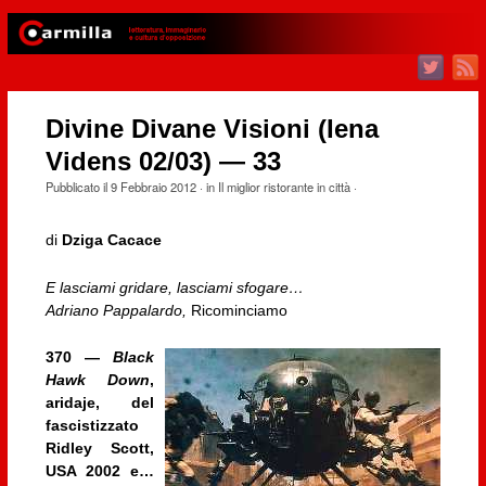
Divine Divane Visioni (Iena
Videns 02/03) — 33
Pubblicato il
9 Febbraio 2012
· in
Il miglior ristorante in città
·
di
Dziga Cacace
E lasciami gridare, lasciami sfogare…
Adriano Pappalardo,
Ricominciamo
370 —
Black
Hawk Down
,
aridaje, del
fascistizzato
Ridley Scott,
USA 2002 e…