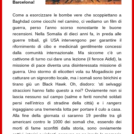
Barcelona!
Come a esorcizzare le bombe vere che scoppiettano a
Baghdad come ciocchi nel camino, ci vediamo un film di
guerra, perso l’anno scorso nonostante le buone
recensioni. Nella Somalia di dieci anni fa, in preda alle
guerre tribali, gli USA intervengono per garantire il
rifornimento di cibo e medicinali gentilmente concessi
dalla comunità internazionale. Ma siccome c’è un
cattivone di turno cui dare una lezione (il feroce Aidid), la
missione di pace diventa una disinteressata missione di
guerra. Uno stormo di elicotteri vola su Mogadiscio per
catturare un signorotto locale, ma i somali sono birichini e
tirano giù un Black Hawk. Oh, disdoro: ‘sti selvaggi
straccioni hanno fatto
questo
a noi? Ovviamente non si
lascia nessuno sul campo (salme e feriti nonché soldati
persi nell’intrico di stradine della città) e i
rangers
ingaggiano una tremenda lotta per portare il culo a casa.
Alla fine della giornata ci saranno 19 perdite tra gli
americani contro le 1000 dei somali che, essendo dei
morti di fame sconfitti dalla storia, sono ovviamente