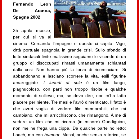
Fernando Leon
De Aranoa,
Spagna 2002
25 aprile moscio,
per cui si va al
cinema. Cercando l’impegno e questo ci capita: Vigo,
città portuale spagnola in grande crisi. Sullo sfondo di
lotte sindacali finite malissimo seguiamo le vicende di un
gruppo di disoccupati rimasti umanamente schiantati
dalla crisi. Non hanno più la forza di ricominciare. Si
abbandonano e lasciano scorrere la vita, esili figurine
amareggiate.
I lunedì al sole
è un film lungo,
piagnucoloso, con parti non troppo risolte e qualche
momento di sollievo, ma, se devo dire, non m’ha fatto
piacere per niente. Tre mesi e l’avrò dimenticato. Il fatto è
che avrei voglia di vedere film memorabili, che mi
cambiano, che mi arricchiscono, che rimangono. A me di
vedere un film che mi ricorda (in minore) Guediguian,
non me ne frega una cippa. Da qualche parte ho letto:
Loach, ma con
humour
. Massì, anche senza retorica, se