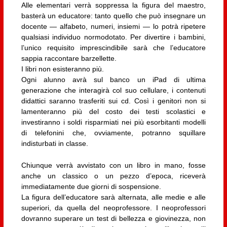
Alle elementari verrà soppressa la figura del maestro,
basterà un educatore: tanto quello che può insegnare un
docente — alfabeto, numeri, insiemi — lo potrà ripetere
qualsiasi individuo normodotato. Per divertire i bambini,
l’unico requisito imprescindibile sarà che l’educatore
sappia raccontare barzellette.
I libri non esisteranno più.
Ogni alunno avrà sul banco un iPad di ultima
generazione che interagirà col suo cellulare, i contenuti
didattici saranno trasferiti sui cd. Così i genitori non si
lamenteranno più del costo dei testi scolastici e
investiranno i soldi risparmiati nei più esorbitanti modelli
di telefonini che, ovviamente, potranno squillare
indisturbati in classe.
Chiunque verrà avvistato con un libro in mano, fosse
anche un classico o un pezzo d’epoca, riceverà
immediatamente due giorni di sospensione.
La figura dell’educatore sarà alternata, alle medie e alle
superiori, da quella del neoprofessore. I neoprofessori
dovranno superare un test di bellezza e giovinezza, non