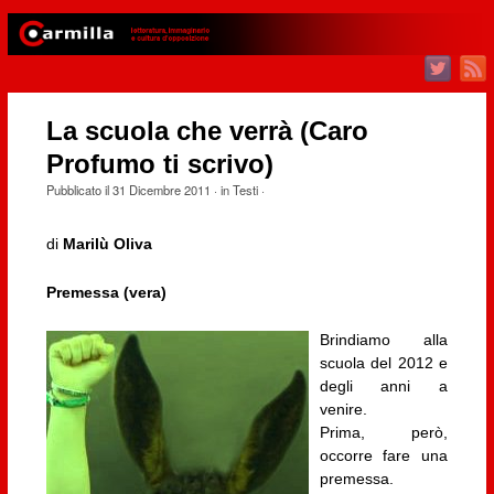
La scuola che verrà (Caro
Profumo ti scrivo)
Pubblicato il
31 Dicembre 2011
· in
Testi
·
di
Marilù Oliva
Premessa (vera)
Brindiamo alla
scuola del 2012 e
degli anni a
venire.
Prima, però,
occorre fare una
premessa.