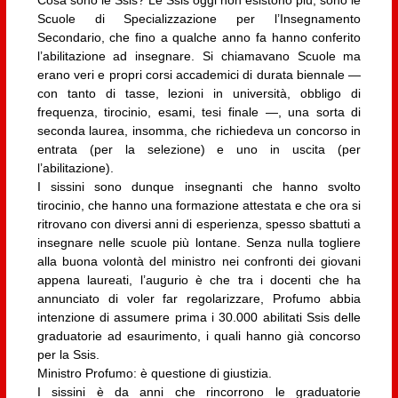
Cosa sono le Ssis? Le Ssis oggi non esistono più, sono le
Scuole di Specializzazione per l’Insegnamento
Secondario, che fino a qualche anno fa hanno conferito
l’abilitazione ad insegnare. Si chiamavano Scuole ma
erano veri e propri corsi accademici di durata biennale —
con tanto di tasse, lezioni in università, obbligo di
frequenza, tirocinio, esami, tesi finale —, una sorta di
seconda laurea, insomma, che richiedeva un concorso in
entrata (per la selezione) e uno in uscita (per
l’abilitazione).
I sissini sono dunque insegnanti che hanno svolto
tirocinio, che hanno una formazione attestata e che ora si
ritrovano con diversi anni di esperienza, spesso sbattuti a
insegnare nelle scuole più lontane. Senza nulla togliere
alla buona volontà del ministro nei confronti dei giovani
appena laureati, l’augurio è che tra i docenti che ha
annunciato di voler far regolarizzare, Profumo abbia
intenzione di assumere prima i 30.000 abilitati Ssis delle
graduatorie ad esaurimento, i quali hanno già concorso
per la Ssis.
Ministro Profumo: è questione di giustizia.
I sissini è da anni che rincorrono le graduatorie