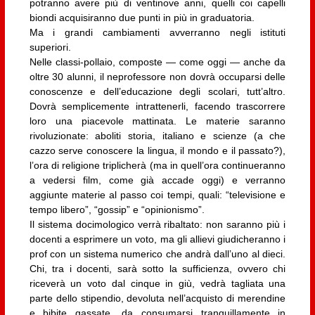
potranno avere più di ventinove anni, quelli coi capelli
biondi acquisiranno due punti in più in graduatoria.
Ma i grandi cambiamenti avverranno negli istituti
superiori.
Nelle classi-pollaio, composte — come oggi — anche da
oltre 30 alunni, il neprofessore non dovrà occuparsi delle
conoscenze e dell’educazione degli scolari, tutt’altro.
Dovrà semplicemente intrattenerli, facendo trascorrere
loro una piacevole mattinata. Le materie saranno
rivoluzionate: aboliti storia, italiano e scienze (a che
cazzo serve conoscere la lingua, il mondo e il passato?),
l’ora di religione triplicherà (ma in quell’ora continueranno
a vedersi film, come già accade oggi) e verranno
aggiunte materie al passo coi tempi, quali: “televisione e
tempo libero”, “gossip” e “opinionismo”.
Il sistema docimologico verrà ribaltato: non saranno più i
docenti a esprimere un voto, ma gli allievi giudicheranno i
prof con un sistema numerico che andrà dall’uno al dieci.
Chi, tra i docenti, sarà sotto la sufficienza, ovvero chi
riceverà un voto dal cinque in giù, vedrà tagliata una
parte dello stipendio, devoluta nell’acquisto di merendine
e bibite gassate, da consumarsi tranquillamente in