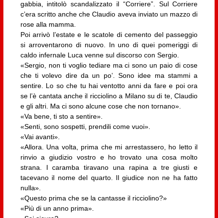
gabbia, intitolò scandalizzato il “Corriere”. Sul Corriere
c’era scritto anche che Claudio aveva inviato un mazzo di
rose alla mamma.
Poi arrivò l’estate e le scatole di cemento del passeggio
si arroventarono di nuovo. In uno di quei pomeriggi di
caldo infernale Luca venne sul discorso con Sergio.
«Sergio, non ti voglio tediare ma ci sono un paio di cose
che ti volevo dire da un po’. Sono idee ma stammi a
sentire. Lo so che tu hai ventotto anni da fare e poi ora
se l’è cantata anche il ricciolino a Milano su di te, Claudio
e gli altri. Ma ci sono alcune cose che non tornano».
«Va bene, ti sto a sentire».
«Senti, sono sospetti, prendili come vuoi».
«Vai avanti».
«Allora. Una volta, prima che mi arrestassero, ho letto il
rinvio a giudizio vostro e ho trovato una cosa molto
strana. I caramba tiravano una rapina a tre giusti e
tacevano il nome del quarto. Il giudice non ne ha fatto
nulla».
«Questo prima che se la cantasse il ricciolino?»
«Più di un anno prima».