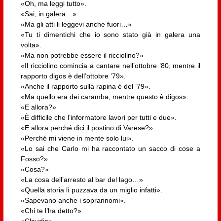
«Oh, ma leggi tutto».
«Sai, in galera…»
«Ma gli atti li leggevi anche fuori…»
«Tu ti dimentichi che io sono stato già in galera una
volta».
«Ma non potrebbe essere il ricciolino?»
«Il ricciolino comincia a cantare nell’ottobre ’80, mentre il
rapporto digos è dell’ottobre ’79».
«Anche il rapporto sulla rapina è del ’79».
«Ma quello era dei caramba, mentre questo è digos».
«E allora?»
«È difficile che l’informatore lavori per tutti e due».
«E allora perché dici il postino di Varese?»
«Perché mi viene in mente solo lui».
«Lo sai che Carlo mi ha raccontato un sacco di cose a
Fosso?»
«Cosa?»
«La cosa dell’arresto al bar del lago…»
«Quella storia lì puzzava da un miglio infatti».
«Sapevano anche i soprannomi».
«Chi te l’ha detto?»
«Claudio».