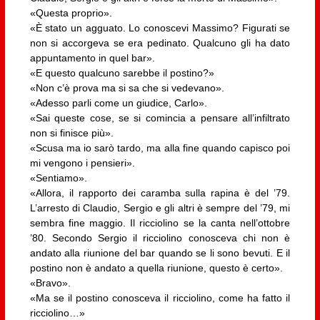
«Questa proprio».
«È stato un agguato. Lo conoscevi Massimo? Figurati se
non si accorgeva se era pedinato. Qualcuno gli ha dato
appuntamento in quel bar».
«E questo qualcuno sarebbe il postino?»
«Non c’è prova ma si sa che si vedevano».
«Adesso parli come un giudice, Carlo».
«Sai queste cose, se si comincia a pensare all’infiltrato
non si finisce più».
«Scusa ma io sarò tardo, ma alla fine quando capisco poi
mi vengono i pensieri».
«Sentiamo».
«Allora, il rapporto dei caramba sulla rapina è del ’79.
L’arresto di Claudio, Sergio e gli altri è sempre del ’79, mi
sembra fine maggio. Il ricciolino se la canta nell’ottobre
’80. Secondo Sergio il ricciolino conosceva chi non è
andato alla riunione del bar quando se li sono bevuti. E il
postino non è andato a quella riunione, questo è certo».
«Bravo».
«Ma se il postino conosceva il ricciolino, come ha fatto il
ricciolino…»