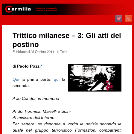
Trittico milanese – 3: Gli atti del
postino
Pubblicato il
25 Ottobre 2011
· in
Testi
·
di
Paolo Pozzi
*
Qui
la prima parte,
qui
la
seconda.
A Jo Condor, in memoria
Andò, Formica, Martelli e Spini
Al ministro dell’Interno
Per sapere: se risponde a verità la notizia secondo la
quale nel gruppo terroristico Formazioni combattenti