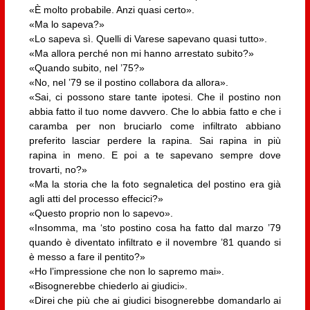
«È molto probabile. Anzi quasi certo».
«Ma lo sapeva?»
«Lo sapeva sì. Quelli di Varese sapevano quasi tutto».
«Ma allora perché non mi hanno arrestato subito?»
«Quando subito, nel ’75?»
«No, nel ’79 se il postino collabora da allora».
«Sai, ci possono stare tante ipotesi. Che il postino non
abbia fatto il tuo nome davvero. Che lo abbia fatto e che i
caramba per non bruciarlo come infiltrato abbiano
preferito lasciar perdere la rapina. Sai rapina in più
rapina in meno. E poi a te sapevano sempre dove
trovarti, no?»
«Ma la storia che la foto segnaletica del postino era già
agli atti del processo effecici?»
«Questo proprio non lo sapevo».
«Insomma, ma ‘sto postino cosa ha fatto dal marzo ’79
quando è diventato infiltrato e il novembre ’81 quando si
è messo a fare il pentito?»
«Ho l’impressione che non lo sapremo mai».
«Bisognerebbe chiederlo ai giudici».
«Direi che più che ai giudici bisognerebbe domandarlo ai