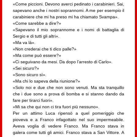
«Come piccioni. Devono averci pedinato i carabinieri. Sai,
sapevano anche i nostri soprannomi. A me per esempio il
carabiniere che mi ha preso mi ha chiamato Svampa».
«Come sarebbe a dire?»
«Sapevano il mio soprannome e i nomi di battaglia di
Sergio e di tutti gli altri».
«Ma va là».
«Non crederai che ti dico palle?»
«Ma come può essere?»
«Ci seguivano da mesi. Da dopo l’arresto di Carlo».
«Sei sicuro?»
«Sono sicuro sì».
«Ma chi lo sapeva della riunione?»
«Solo noi e due che non sono venuti. Ma sta tranquillo
che i due sono a prova di bomba e si stanno dando da
fare per tirarci fuori».
«Mi sa che qui non ci tira fuori più nessuno».
Per un attimo Luca ripensò a quel pomeriggio che
pioveva e a Franco infagottato nel suo impermeabile.
Aveva voglia di vedere Franco. Ma Franco stava in
galera come tutti gli amici. Franco stava a San Vittore. A