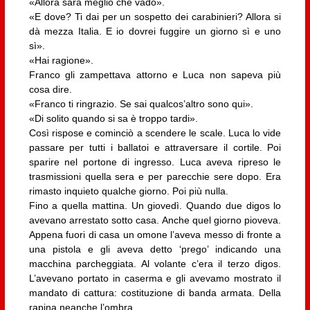
«Allora sarà meglio che vado».
«E dove? Ti dai per un sospetto dei carabinieri? Allora si
dà mezza Italia. E io dovrei fuggire un giorno sì e uno
sì».
«Hai ragione».
Franco gli zampettava attorno e Luca non sapeva più
cosa dire.
«Franco ti ringrazio. Se sai qualcos’altro sono qui».
«Di solito quando si sa è troppo tardi».
Così rispose e cominciò a scendere le scale. Luca lo vide
passare per tutti i ballatoi e attraversare il cortile. Poi
sparire nel portone di ingresso. Luca aveva ripreso le
trasmissioni quella sera e per parecchie sere dopo. Era
rimasto inquieto qualche giorno. Poi più nulla.
Fino a quella mattina. Un giovedì. Quando due digos lo
avevano arrestato sotto casa. Anche quel giorno pioveva.
Appena fuori di casa un omone l’aveva messo di fronte a
una pistola e gli aveva detto ‘prego’ indicando una
macchina parcheggiata. Al volante c’era il terzo digos.
L’avevano portato in caserma e gli avevamo mostrato il
mandato di cattura: costituzione di banda armata. Della
rapina neanche l’ombra.