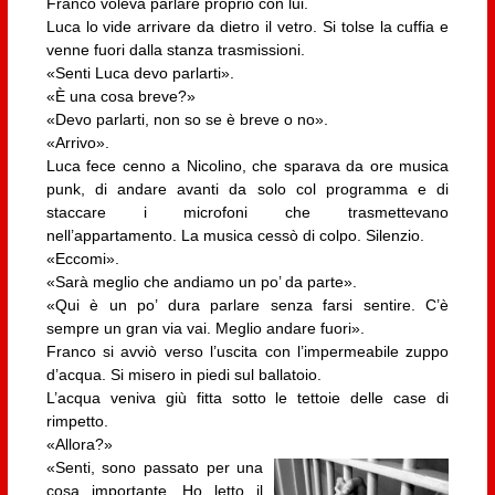
Franco voleva parlare proprio con lui.
Luca lo vide arrivare da dietro il vetro. Si tolse la cuffia e
venne fuori dalla stanza trasmissioni.
«Senti Luca devo parlarti».
«È una cosa breve?»
«Devo parlarti, non so se è breve o no».
«Arrivo».
Luca fece cenno a Nicolino, che sparava da ore musica
punk, di andare avanti da solo col programma e di
staccare i microfoni che trasmettevano
nell’appartamento. La musica cessò di colpo. Silenzio.
«Eccomi».
«Sarà meglio che andiamo un po’ da parte».
«Qui è un po’ dura parlare senza farsi sentire. C’è
sempre un gran via vai. Meglio andare fuori».
Franco si avviò verso l’uscita con l’impermeabile zuppo
d’acqua. Si misero in piedi sul ballatoio.
L’acqua veniva giù fitta sotto le tettoie delle case di
rimpetto.
«Allora?»
«Senti, sono passato per una
cosa importante. Ho letto il