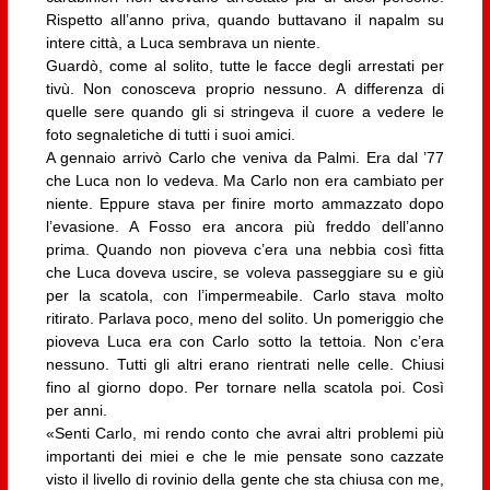
Rispetto all’anno priva, quando buttavano il napalm su
intere città, a Luca sembrava un niente.
Guardò, come al solito, tutte le facce degli arrestati per
tivù. Non conosceva proprio nessuno. A differenza di
quelle sere quando gli si stringeva il cuore a vedere le
foto segnaletiche di tutti i suoi amici.
A gennaio arrivò Carlo che veniva da Palmi. Era dal ’77
che Luca non lo vedeva. Ma Carlo non era cambiato per
niente. Eppure stava per finire morto ammazzato dopo
l’evasione. A Fosso era ancora più freddo dell’anno
prima. Quando non pioveva c’era una nebbia così fitta
che Luca doveva uscire, se voleva passeggiare su e giù
per la scatola, con l’impermeabile. Carlo stava molto
ritirato. Parlava poco, meno del solito. Un pomeriggio che
pioveva Luca era con Carlo sotto la tettoia. Non c’era
nessuno. Tutti gli altri erano rientrati nelle celle. Chiusi
fino al giorno dopo. Per tornare nella scatola poi. Così
per anni.
«Senti Carlo, mi rendo conto che avrai altri problemi più
importanti dei miei e che le mie pensate sono cazzate
visto il livello di rovinio della gente che sta chiusa con me,