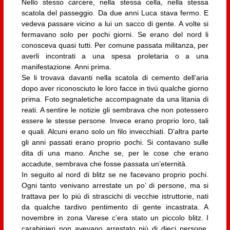
Nello stesso carcere, nella stessa cella, nella stessa
scatola del passeggio. Da due anni Luca stava fermo. E
vedeva passare vicino a lui un sacco di gente. A volte si
fermavano solo per pochi giorni. Se erano del nord li
conosceva quasi tutti. Per comune passata militanza, per
averli incontrati a una spesa proletaria o a una
manifestazione. Anni prima.
Se li trovava davanti nella scatola di cemento dell’aria
dopo aver riconosciuto le loro facce in tivù qualche giorno
prima. Foto segnaletiche accompagnate da una litania di
reati. A sentire le notizie gli sembrava che non potessero
essere le stesse persone. Invece erano proprio loro, tali
e quali. Alcuni erano solo un filo invecchiati. D’altra parte
gli anni passati erano proprio pochi. Si contavano sulle
dita di una mano. Anche se, per le cose che erano
accadute, sembrava che fosse passata un’eternità.
In seguito al nord di blitz se ne facevano proprio pochi.
Ogni tanto venivano arrestate un po’ di persone, ma si
trattava per lo più di strascichi di vecchie istruttorie, nati
da qualche tardivo pentimento di gente incastrata. A
novembre in zona Varese c’era stato un piccolo blitz. I
carabinieri non avevano arrestato più di dieci persone.