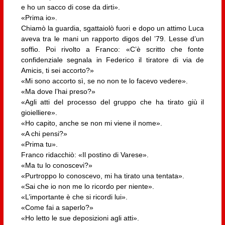
e ho un sacco di cose da dirti».
«Prima io».
Chiamò la guardia, sgattaiolò fuori e dopo un attimo Luca
aveva tra le mani un rapporto digos del ’79. Lesse d’un
soffio. Poi rivolto a Franco: «C’è scritto che fonte
confidenziale segnala in Federico il tiratore di via de
Amicis, ti sei accorto?»
«Mi sono accorto sì, se no non te lo facevo vedere».
«Ma dove l’hai preso?»
«Agli atti del processo del gruppo che ha tirato giù il
gioielliere».
«Ho capito, anche se non mi viene il nome».
«A chi pensi?»
«Prima tu».
Franco ridacchiò: «Il postino di Varese».
«Ma tu lo conoscevi?»
«Purtroppo lo conoscevo, mi ha tirato una tentata».
«Sai che io non me lo ricordo per niente».
«L’importante è che si ricordi lui».
«Come fai a saperlo?»
«Ho letto le sue deposizioni agli atti».