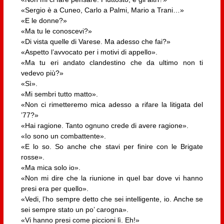
«Sergio è a Cuneo, Carlo a Palmi, Mario a Trani…»
«E le donne?»
«Ma tu le conoscevi?»
«Di vista quelle di Varese. Ma adesso che fai?»
«Aspetto l’avvocato per i motivi di appello».
«Ma tu eri andato clandestino che da ultimo non ti
vedevo più?»
«Sì».
«Mi sembri tutto matto».
«Non ci rimetteremo mica adesso a rifare la litigata del
’77?»
«Hai ragione. Tanto ognuno crede di avere ragione».
«Io sono un combattente».
«E lo so. So anche che stavi per finire con le Brigate
rosse».
«Ma mica solo io».
«Non mi dire che la riunione in quel bar dove vi hanno
presi era per quello».
«Vedi, l’ho sempre detto che sei intelligente, io. Anche se
sei sempre stato un po’ carogna».
«Vi hanno presi come piccioni lì. Eh!»