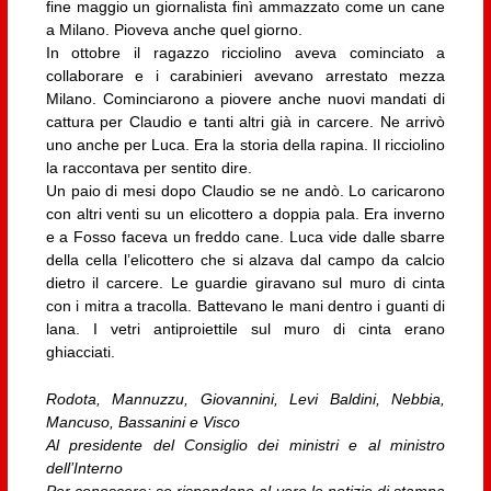
fine maggio un giornalista finì ammazzato come un cane
a Milano. Pioveva anche quel giorno.
In ottobre il ragazzo ricciolino aveva cominciato a
collaborare e i carabinieri avevano arrestato mezza
Milano. Cominciarono a piovere anche nuovi mandati di
cattura per Claudio e tanti altri già in carcere. Ne arrivò
uno anche per Luca. Era la storia della rapina. Il ricciolino
la raccontava per sentito dire.
Un paio di mesi dopo Claudio se ne andò. Lo caricarono
con altri venti su un elicottero a doppia pala. Era inverno
e a Fosso faceva un freddo cane. Luca vide dalle sbarre
della cella l’elicottero che si alzava dal campo da calcio
dietro il carcere. Le guardie giravano sul muro di cinta
con i mitra a tracolla. Battevano le mani dentro i guanti di
lana. I vetri antiproiettile sul muro di cinta erano
ghiacciati.
Rodota, Mannuzzu, Giovannini, Levi Baldini, Nebbia,
Mancuso, Bassanini e Visco
Al presidente del Consiglio dei ministri e al ministro
dell’Interno
Per conoscere: se rispondano al vero le notizie di stampa