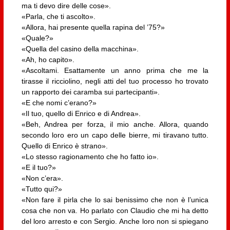
ma ti devo dire delle cose».
«Parla, che ti ascolto».
«Allora, hai presente quella rapina del ’75?»
«Quale?»
«Quella del casino della macchina».
«Ah, ho capito».
«Ascoltami. Esattamente un anno prima che me la
tirasse il ricciolino, negli atti del tuo processo ho trovato
un rapporto dei caramba sui partecipanti».
«E che nomi c’erano?»
«Il tuo, quello di Enrico e di Andrea».
«Beh, Andrea per forza, il mio anche. Allora, quando
secondo loro ero un capo delle bierre, mi tiravano tutto.
Quello di Enrico è strano».
«Lo stesso ragionamento che ho fatto io».
«E il tuo?»
«Non c’era».
«Tutto qui?»
«Non fare il pirla che lo sai benissimo che non è l’unica
cosa che non va. Ho parlato con Claudio che mi ha detto
del loro arresto e con Sergio. Anche loro non si spiegano