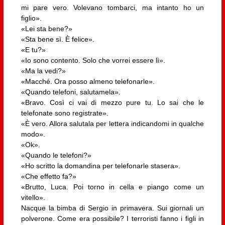
mi pare vero. Volevano tombarci, ma intanto ho un
figlio».
«Lei sta bene?»
«Sta bene sì. È felice».
«E tu?»
«Io sono contento. Solo che vorrei essere lì».
«Ma la vedi?»
«Macché. Ora posso almeno telefonarle».
«Quando telefoni, salutamela».
«Bravo. Così ci vai di mezzo pure tu. Lo sai che le
telefonate sono registrate».
«È vero. Allora salutala per lettera indicandomi in qualche
modo».
«Ok».
«Quando le telefoni?»
«Ho scritto la domandina per telefonarle stasera».
«Che effetto fa?»
«Brutto, Luca. Poi torno in cella e piango come un
vitello».
Nacque la bimba di Sergio in primavera. Sui giornali un
polverone. Come era possibile? I terroristi fanno i figli in