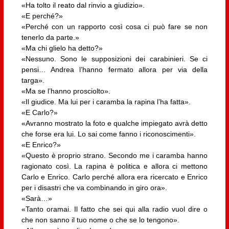
«Ha tolto il reato dal rinvio a giudizio».
«E perché?»
«Perché con un rapporto così cosa ci può fare se non
tenerlo da parte.»
«Ma chi glielo ha detto?»
«Nessuno. Sono le supposizioni dei carabinieri. Se ci
pensi… Andrea l’hanno fermato allora per via della
targa».
«Ma se l’hanno prosciolto».
«Il giudice. Ma lui per i caramba la rapina l’ha fatta».
«E Carlo?»
«Avranno mostrato la foto e qualche impiegato avrà detto
che forse era lui. Lo sai come fanno i riconoscimenti».
«E Enrico?»
«Questo è proprio strano. Secondo me i caramba hanno
ragionato così. La rapina è politica e allora ci mettono
Carlo e Enrico. Carlo perché allora era ricercato e Enrico
per i disastri che va combinando in giro ora».
«Sarà…»
«Tanto oramai. Il fatto che sei qui alla radio vuol dire o
che non sanno il tuo nome o che se lo tengono».