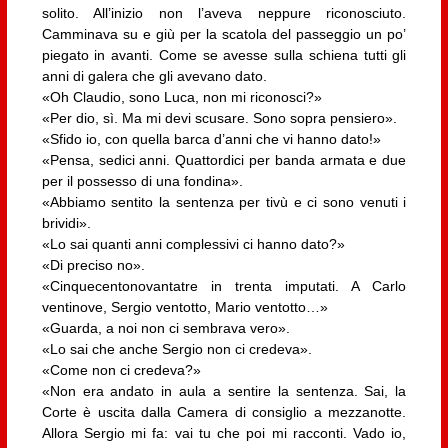
solito. All’inizio non l’aveva neppure riconosciuto.
Camminava su e giù per la scatola del passeggio un po’
piegato in avanti. Come se avesse sulla schiena tutti gli
anni di galera che gli avevano dato.
«Oh Claudio, sono Luca, non mi riconosci?»
«Per dio, sì. Ma mi devi scusare. Sono sopra pensiero».
«Sfido io, con quella barca d’anni che vi hanno dato!»
«Pensa, sedici anni. Quattordici per banda armata e due
per il possesso di una fondina».
«Abbiamo sentito la sentenza per tivù e ci sono venuti i
brividi».
«Lo sai quanti anni complessivi ci hanno dato?»
«Di preciso no».
«Cinquecentonovantatre in trenta imputati. A Carlo
ventinove, Sergio ventotto, Mario ventotto…»
«Guarda, a noi non ci sembrava vero».
«Lo sai che anche Sergio non ci credeva».
«Come non ci credeva?»
«Non era andato in aula a sentire la sentenza. Sai, la
Corte è uscita dalla Camera di consiglio a mezzanotte.
Allora Sergio mi fa: vai tu che poi mi racconti. Vado io,