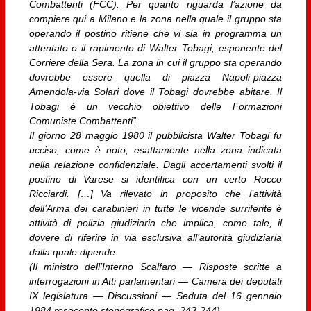
Combattenti (FCC). Per quanto riguarda l’azione da
compiere qui a Milano e la zona nella quale il gruppo sta
operando il postino ritiene che vi sia in programma un
attentato o il rapimento di Walter Tobagi, esponente del
Corriere della Sera. La zona in cui il gruppo sta operando
dovrebbe essere quella di piazza Napoli-piazza
Amendola-via Solari dove il Tobagi dovrebbe abitare. Il
Tobagi è un vecchio obiettivo delle Formazioni
Comuniste Combattenti”.
Il giorno 28 maggio 1980 il pubblicista Walter Tobagi fu
ucciso, come è noto, esattamente nella zona indicata
nella relazione confidenziale. Dagli accertamenti svolti il
postino di Varese si identifica con un certo Rocco
Ricciardi. […] Va rilevato in proposito che l’attività
dell’Arma dei carabinieri in tutte le vicende surriferite è
attività di polizia giudiziaria che implica, come tale, il
dovere di riferire in via esclusiva all’autorità giudiziaria
dalla quale dipende.
(Il ministro dell’Interno Scalfaro — Risposte scritte a
interrogazioni in Atti parlamentari — Camera dei deputati
IX legislatura — Discussioni — Seduta del 16 gennaio
1984 resoconto stenografico pag. 243-244)