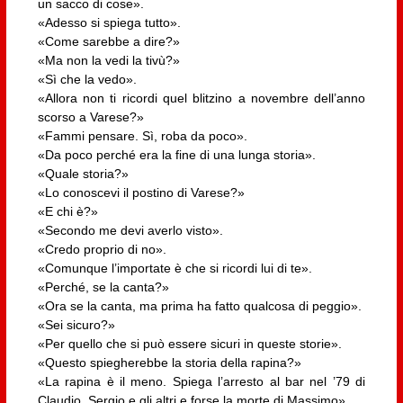
un sacco di cose».
«Adesso si spiega tutto».
«Come sarebbe a dire?»
«Ma non la vedi la tivù?»
«Sì che la vedo».
«Allora non ti ricordi quel blitzino a novembre dell’anno
scorso a Varese?»
«Fammi pensare. Sì, roba da poco».
«Da poco perché era la fine di una lunga storia».
«Quale storia?»
«Lo conoscevi il postino di Varese?»
«E chi è?»
«Secondo me devi averlo visto».
«Credo proprio di no».
«Comunque l’importate è che si ricordi lui di te».
«Perché, se la canta?»
«Ora se la canta, ma prima ha fatto qualcosa di peggio».
«Sei sicuro?»
«Per quello che si può essere sicuri in queste storie».
«Questo spiegherebbe la storia della rapina?»
«La rapina è il meno. Spiega l’arresto al bar nel ’79 di
Claudio, Sergio e gli altri e forse la morte di Massimo».