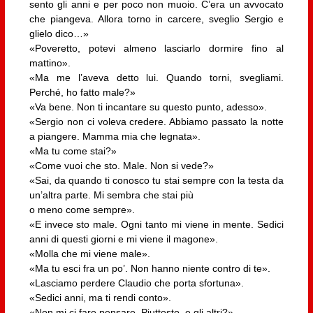
sento gli anni e per poco non muoio. C’era un avvocato
che piangeva. Allora torno in carcere, sveglio Sergio e
glielo dico…»
«Poveretto, potevi almeno lasciarlo dormire fino al
mattino».
«Ma me l’aveva detto lui. Quando torni, svegliami.
Perché, ho fatto male?»
«Va bene. Non ti incantare su questo punto, adesso».
«Sergio non ci voleva credere. Abbiamo passato la notte
a piangere. Mamma mia che legnata».
«Ma tu come stai?»
«Come vuoi che sto. Male. Non si vede?»
«Sai, da quando ti conosco tu stai sempre con la testa da
un’altra parte. Mi sembra che stai più
o meno come sempre».
«E invece sto male. Ogni tanto mi viene in mente. Sedici
anni di questi giorni e mi viene il magone».
«Molla che mi viene male».
«Ma tu esci fra un po’. Non hanno niente contro di te».
«Lasciamo perdere Claudio che porta sfortuna».
«Sedici anni, ma ti rendi conto».
«Non mi ci fare pensare. Piuttosto, e gli altri?»