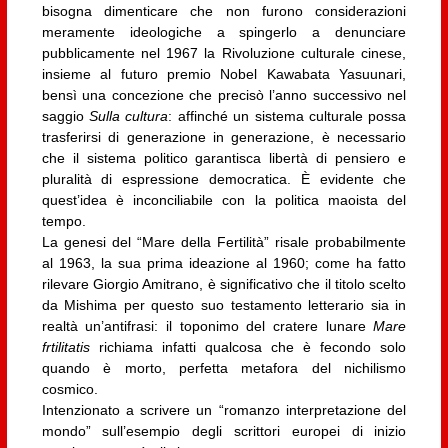
bisogna dimenticare che non furono considerazioni
meramente ideologiche a spingerlo a denunciare
pubblicamente nel 1967 la Rivoluzione culturale cinese,
insieme al futuro premio Nobel Kawabata Yasuunari,
bensì una concezione che precisò l’anno successivo nel
saggio
Sulla cultura
: affinché un sistema culturale possa
trasferirsi di generazione in generazione, è necessario
che il sistema politico garantisca libertà di pensiero e
pluralità di espressione democratica. È evidente che
quest’idea è inconciliabile con la politica maoista del
tempo.
La genesi del “Mare della Fertilità” risale probabilmente
al 1963, la sua prima ideazione al 1960; come ha fatto
rilevare Giorgio Amitrano, è significativo che il titolo scelto
da Mishima per questo suo testamento letterario sia in
realtà un’antifrasi: il toponimo del cratere lunare
Mare
frtilitatis
richiama infatti qualcosa che è fecondo solo
quando è morto, perfetta metafora del nichilismo
cosmico.
Intenzionato a scrivere un “romanzo interpretazione del
mondo” sull’esempio degli scrittori europei di inizio