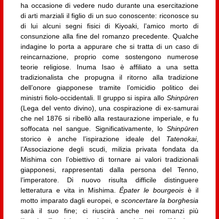
ha occasione di vedere nudo durante una esercitazione
di arti marziali il figlio di un suo conoscente: riconosce su
di lui alcuni segni fisici di Kiyoaki, l’amico morto di
consunzione alla fine del romanzo precedente. Qualche
indagine lo porta a appurare che si tratta di un caso di
reincarnazione, proprio come sostengono numerose
teorie religiose. Inuma Isao è affiliato a una setta
tradizionalista che propugna il ritorno alla tradizione
dell’onore giapponese tramite l’omicidio politico dei
ministri fiolo-occidentali. Il gruppo si ispira allo
Shinpūren
(Lega del vento divino), una cospirazione di ex-samurai
che nel 1876 si ribellò alla restaurazione imperiale, e fu
soffocata nel sangue. Significativamente, lo
Shinpūren
storico è anche l’ispirazione ideale del
Tatenokai
,
l’Associazione degli scudi, milizia privata fondata da
Mishima con l’obiettivo di tornare ai valori tradizionali
giapponesi, rappresentati dalla persona del Tenno,
l’imperatore. Di nuovo risulta difficile distinguere
letteratura e vita in Mishima.
Épater le bourgeois
è il
motto imparato dagli europei, e
sconcertare la borghesia
sarà il suo fine; ci riuscirà anche nei romanzi più