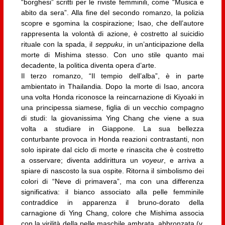
“borghesi” scritti per le riviste femminili, come “Musica e
abito da sera”. Alla fine del secondo romanzo, la polizia
scopre e sgomina la cospirazione; Isao, che dell’autore
rappresenta la volontà di azione, è costretto al suicidio
rituale con la spada, il
seppuku
, in un’anticipazione della
morte di Mishima stesso. Con uno stile quanto mai
decadente, la politica diventa opera d’arte.
Il terzo romanzo, “Il tempio dell’alba”, è in parte
ambientato in Thailandia. Dopo la morte di Isao, ancora
una volta Honda riconosce la reincarnazione di Kiyoaki in
una principessa siamese, figlia di un vecchio compagno
di studi: la giovanissima Ying Chang che viene a sua
volta a studiare in Giappone. La sua bellezza
conturbante provoca in Honda reazioni contrastanti, non
solo ispirate dal ciclo di morte e rinascita che è costretto
a osservare; diventa addirittura un
voyeur
, e arriva a
spiare di nascosto la sua ospite. Ritorna il simbolismo dei
colori di “Neve di primavera”, ma con una differenza
significativa: il bianco associato alla pelle femminile
contraddice in apparenza il bruno-dorato della
carnagione di Ying Chang, colore che Mishima associa
con la virilità della pelle maschile ambrata, abbronzata (v.