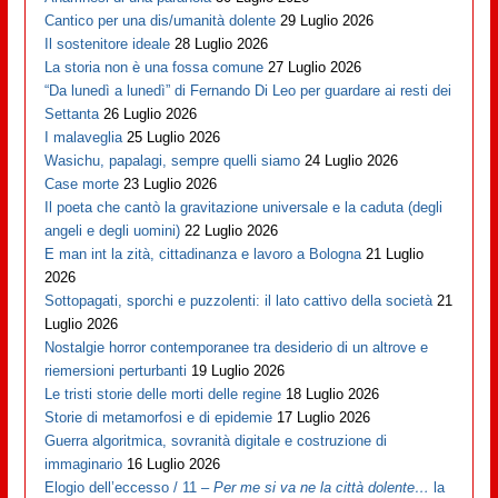
Cantico per una dis/umanità dolente
29 Luglio 2026
Il sostenitore ideale
28 Luglio 2026
La storia non è una fossa comune
27 Luglio 2026
“Da lunedì a lunedì” di Fernando Di Leo per guardare ai resti dei
Settanta
26 Luglio 2026
I malaveglia
25 Luglio 2026
Wasichu, papalagi, sempre quelli siamo
24 Luglio 2026
Case morte
23 Luglio 2026
Il poeta che cantò la gravitazione universale e la caduta (degli
angeli e degli uomini)
22 Luglio 2026
E man int la zità, cittadinanza e lavoro a Bologna
21 Luglio
2026
Sottopagati, sporchi e puzzolenti: il lato cattivo della società
21
Luglio 2026
Nostalgie horror contemporanee tra desiderio di un altrove e
riemersioni perturbanti
19 Luglio 2026
Le tristi storie delle morti delle regine
18 Luglio 2026
Storie di metamorfosi e di epidemie
17 Luglio 2026
Guerra algoritmica, sovranità digitale e costruzione di
immaginario
16 Luglio 2026
Elogio dell’eccesso / 11 –
Per me si va ne la città dolente…
la