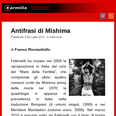
Antifrasi di Mishima
Pubblicato il
29 Luglio 2010
· in
Interventi
·
di
Franco Ricciardiello
Feltrinelli ha iniziato nel 2009 la
riproposizione in Italia del ciclo
del “Mare della Fertilità”, che
comprende gli ultimi quattro
romanzi scritti da Mishima prima
della morte nel 1970; la
quadrilogia è apparsa in
precedenza in Italia nella
traduzione Bompiani (4 volumi singoli, 1999) e nei
Meridiani Mondadori (volume unico, 2006). Nel marzo
2010 è appunto edito da Feltrinelli con il titolo “A briglia