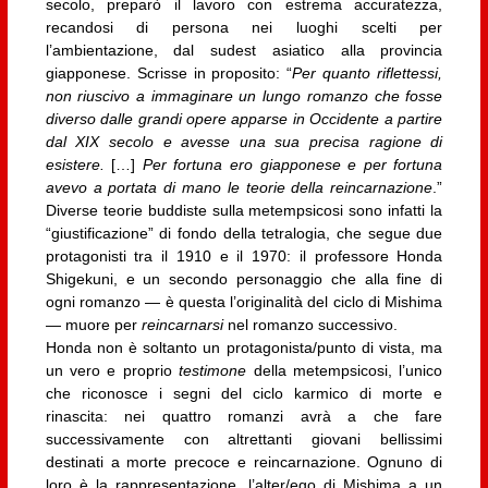
secolo, preparò il lavoro con estrema accuratezza,
recandosi di persona nei luoghi scelti per
l’ambientazione, dal sudest asiatico alla provincia
giapponese. Scrisse in proposito: “
Per quanto riflettessi,
non riuscivo a immaginare un lungo romanzo che fosse
diverso dalle grandi opere apparse in Occidente a partire
dal XIX secolo e avesse una sua precisa ragione di
esistere.
[…]
Per fortuna ero giapponese e per fortuna
avevo a portata di mano le teorie della reincarnazione
.”
Diverse teorie buddiste sulla metempsicosi sono infatti la
“giustificazione” di fondo della tetralogia, che segue due
protagonisti tra il 1910 e il 1970: il professore Honda
Shigekuni, e un secondo personaggio che alla fine di
ogni romanzo — è questa l’originalità del ciclo di Mishima
— muore per
reincarnarsi
nel romanzo successivo.
Honda non è soltanto un protagonista/punto di vista, ma
un vero e proprio
testimone
della metempsicosi, l’unico
che riconosce i segni del ciclo karmico di morte e
rinascita: nei quattro romanzi avrà a che fare
successivamente con altrettanti giovani bellissimi
destinati a morte precoce e reincarnazione. Ognuno di
loro è la rappresentazione, l’alter/ego di Mishima a un