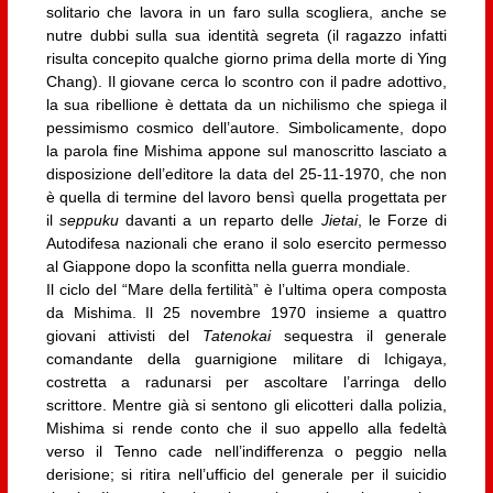
solitario che lavora in un faro sulla scogliera, anche se
nutre dubbi sulla sua identità segreta (il ragazzo infatti
risulta concepito qualche giorno prima della morte di Ying
Chang). Il giovane cerca lo scontro con il padre adottivo,
la sua ribellione è dettata da un nichilismo che spiega il
pessimismo cosmico dell’autore. Simbolicamente, dopo
la parola fine Mishima appone sul manoscritto lasciato a
disposizione dell’editore la data del 25-11-1970, che non
è quella di termine del lavoro bensì quella progettata per
il
seppuku
davanti a un reparto delle
Jietai
, le Forze di
Autodifesa nazionali che erano il solo esercito permesso
al Giappone dopo la sconfitta nella guerra mondiale.
Il ciclo del “Mare della fertilità” è l’ultima opera composta
da Mishima. Il 25 novembre 1970 insieme a quattro
giovani attivisti del
Tatenokai
sequestra il generale
comandante della guarnigione militare di Ichigaya,
costretta a radunarsi per ascoltare l’arringa dello
scrittore. Mentre già si sentono gli elicotteri dalla polizia,
Mishima si rende conto che il suo appello alla fedeltà
verso il Tenno cade nell’indifferenza o peggio nella
derisione; si ritira nell’ufficio del generale per il suicidio