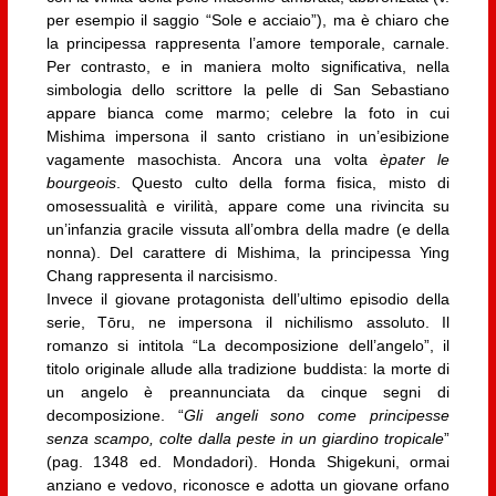
per esempio il saggio “Sole e acciaio”), ma è chiaro che
la principessa rappresenta l’amore temporale, carnale.
Per contrasto, e in maniera molto significativa, nella
simbologia dello scrittore la pelle di San Sebastiano
appare bianca come marmo; celebre la foto in cui
Mishima impersona il santo cristiano in un’esibizione
vagamente masochista. Ancora una volta
èpater le
bourgeois
. Questo culto della forma fisica, misto di
omosessualità e virilità, appare come una rivincita su
un’infanzia gracile vissuta all’ombra della madre (e della
nonna). Del carattere di Mishima, la principessa Ying
Chang rappresenta il narcisismo.
Invece il giovane protagonista dell’ultimo episodio della
serie, Tōru, ne impersona il nichilismo assoluto. Il
romanzo si intitola “La decomposizione dell’angelo”, il
titolo originale allude alla tradizione buddista: la morte di
un angelo è preannunciata da cinque segni di
decomposizione. “
Gli angeli sono come principesse
senza scampo, colte dalla peste in un giardino tropicale
”
(pag. 1348 ed. Mondadori). Honda Shigekuni, ormai
anziano e vedovo, riconosce e adotta un giovane orfano