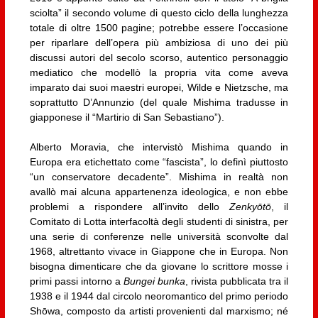
sciolta” il secondo volume di questo ciclo della lunghezza
totale di oltre 1500 pagine; potrebbe essere l’occasione
per riparlare dell’opera più ambiziosa di uno dei più
discussi autori del secolo scorso, autentico personaggio
mediatico che modellò la propria vita come aveva
imparato dai suoi maestri europei, Wilde e Nietzsche, ma
soprattutto D’Annunzio (del quale Mishima tradusse in
giapponese il “Martirio di San Sebastiano”).
Alberto Moravia, che intervistò Mishima quando in
Europa era etichettato come “fascista”, lo definì piuttosto
“un conservatore decadente”. Mishima in realtà non
avallò mai alcuna appartenenza ideologica, e non ebbe
problemi a rispondere all’invito dello
Zenkyōtō
, il
Comitato di Lotta interfacoltà degli studenti di sinistra, per
una serie di conferenze nelle università sconvolte dal
1968, altrettanto vivace in Giappone che in Europa. Non
bisogna dimenticare che da giovane lo scrittore mosse i
primi passi intorno a
Bungei bunka
, rivista pubblicata tra il
1938 e il 1944 dal circolo neoromantico del primo periodo
Shōwa, composto da artisti provenienti dal marxismo; né