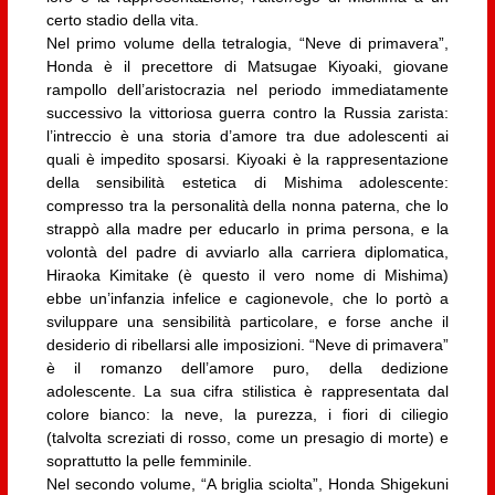
certo stadio della vita.
Nel primo volume della tetralogia, “Neve di primavera”,
Honda è il precettore di Matsugae Kiyoaki, giovane
rampollo dell’aristocrazia nel periodo immediatamente
successivo la vittoriosa guerra contro la Russia zarista:
l’intreccio è una storia d’amore tra due adolescenti ai
quali è impedito sposarsi. Kiyoaki è la rappresentazione
della sensibilità estetica di Mishima adolescente:
compresso tra la personalità della nonna paterna, che lo
strappò alla madre per educarlo in prima persona, e la
volontà del padre di avviarlo alla carriera diplomatica,
Hiraoka Kimitake (è questo il vero nome di Mishima)
ebbe un’infanzia infelice e cagionevole, che lo portò a
sviluppare una sensibilità particolare, e forse anche il
desiderio di ribellarsi alle imposizioni. “Neve di primavera”
è il romanzo dell’amore puro, della dedizione
adolescente. La sua cifra stilistica è rappresentata dal
colore bianco: la neve, la purezza, i fiori di ciliegio
(talvolta screziati di rosso, come un presagio di morte) e
soprattutto la pelle femminile.
Nel secondo volume, “A briglia sciolta”, Honda Shigekuni