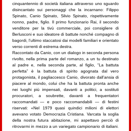
cinquantennio di società italiana attraverso uno sguardo
disincantato sui personaggi che la incarnano: Filippo
Spinato, Canio Spinato, Silvio Spinato, rispettivamente
nonno, padre, figlio. Il primo funzionario Rai, il secondo
venditore per la tivù commerciale, poi consigliere di
Berlusconi e suo ideatore di battute nonché compagno di
bagordi, l’ultimo staccatosi dai modelli familiari e orientato
verso correnti di estrema destra.
Raccontato da Canio, con un dialogo in seconda persona
rivolto, nella prima parte del romanzo, a un tu destinato
al padre e, nella seconda parte, al figlio, “La battuta
perfetta” è la battuta di spirito agognata dal vero
protagonista, il pagliaccesco Canio, divorato dall’ansia di
piacere al mondo, colui che ha la battuta pronta anche
nei luoghi più impensati, davanti a politici, a sostituti
procuratori, a soubrette, davanti a frequentatori
raccomandati — e poco raccomandabili — di festini
riservati: «Nel 1979 quasi quindici milioni di elettori
avevano votato Democrazia Cristiana. Varcata la soglia
della nostra futura abitazione, mi aspettavo perciò di
ritrovarmi in mezzo a un variegato campionario di italiani.