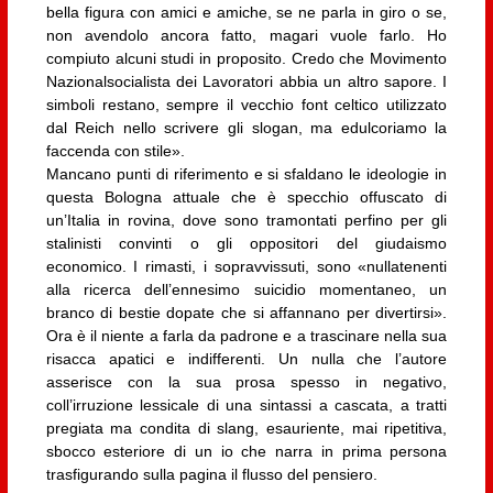
bella figura con amici e amiche, se ne parla in giro o se,
non avendolo ancora fatto, magari vuole farlo. Ho
compiuto alcuni studi in proposito. Credo che Movimento
Nazionalsocialista dei Lavoratori abbia un altro sapore. I
simboli restano, sempre il vecchio font celtico utilizzato
dal Reich nello scrivere gli slogan, ma edulcoriamo la
faccenda con stile».
Mancano punti di riferimento e si sfaldano le ideologie in
questa Bologna attuale che è specchio offuscato di
un’Italia in rovina, dove sono tramontati perfino per gli
stalinisti convinti o gli oppositori del giudaismo
economico. I rimasti, i sopravvissuti, sono «nullatenenti
alla ricerca dell’ennesimo suicidio momentaneo, un
branco di bestie dopate che si affannano per divertirsi».
Ora è il niente a farla da padrone e a trascinare nella sua
risacca apatici e indifferenti. Un nulla che l’autore
asserisce con la sua prosa spesso in negativo,
coll’irruzione lessicale di una sintassi a cascata, a tratti
pregiata ma condita di slang, esauriente, mai ripetitiva,
sbocco esteriore di un io che narra in prima persona
trasfigurando sulla pagina il flusso del pensiero.