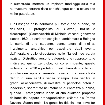
in autostrada, mettere un impianto fuorilegge sulla mia
autovettura, cercare rissa con chiunque con la scusa che
mi ha guardato».
È all’insegna della normalità più totale che si pone, fin
dall’incipit, il protagonista di “Giovani, nazisti e
disoccupati” (Castelvecchi) di Michele Vaccari, genovese
classe 1980. Lo scrittore sceglie di ambientare a Bologna
la storia di uno studente, consumatore di trielina,
inizialmente anarchico poi trascinato dagli eventi,
dall’inerzia e dalle circostanze nelle fila del neo partita
nazista. Distruttivo verso le categorie che rappresentano
il diverso, quindi xenofobo, cinico e irridente, questo
nichilista del 2010 è prototipo involontario di una fetta di
popolazione apparentemente giovane, ma invecchiata
dentro di una senilità senza scampo. Una senilità in
grado, all’occorrenza, di investirsi di pericolosi poteri di
leadership, soprattutto nei momenti di ebbrezza pubblica,
quando il protagonista lancia al suo auditorio proposte
deliranti dal sapore propagandistico: «Niente più Partito
Nazista. Suona male. La gente ha fiducia, ma deve far