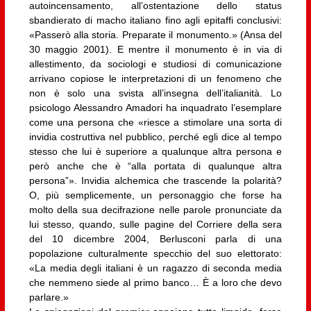
autoincensamento, all’ostentazione dello status
sbandierato di macho italiano fino agli epitaffi conclusivi:
«Passerò alla storia. Preparate il monumento.» (Ansa del
30 maggio 2001). E mentre il monumento è in via di
allestimento, da sociologi e studiosi di comunicazione
arrivano copiose le interpretazioni di un fenomeno che
non è solo una svista all’insegna dell’italianità. Lo
psicologo Alessandro Amadori ha inquadrato l’esemplare
come una persona che «riesce a stimolare una sorta di
invidia costruttiva nel pubblico, perché egli dice al tempo
stesso che lui è superiore a qualunque altra persona e
però anche che è “alla portata di qualunque altra
persona”». Invidia alchemica che trascende la polarità?
O, più semplicemente, un personaggio che forse ha
molto della sua decifrazione nelle parole pronunciate da
lui stesso, quando, sulle pagine del Corriere della sera
del 10 dicembre 2004, Berlusconi parla di una
popolazione culturalmente specchio del suo elettorato:
«La media degli italiani è un ragazzo di seconda media
che nemmeno siede al primo banco… È a loro che devo
parlare.»