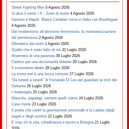
Street Fighting Men
5 Agosto 2026
Si alza il vento / 4 – Zone di morte
4 Agosto 2026
Genova è Napoli: Blaise Cendrars torna in Italia con
Bourlinguer
4 Agosto 2026
Dal modernismo all’attivismo femminista: la risemantizzazione
del primitivismo
2 Agosto 2026
Difendersi dai morti
1 Agosto 2026
Quello che è stato fatto di noi
31 Luglio 2026
Anamnesi di una paranoia
30 Luglio 2026
Cantico per una dis/umanità dolente
29 Luglio 2026
Il sostenitore ideale
28 Luglio 2026
La storia non è una fossa comune
27 Luglio 2026
“Da lunedì a lunedì” di Fernando Di Leo per guardare ai resti dei
Settanta
26 Luglio 2026
I malaveglia
25 Luglio 2026
Wasichu, papalagi, sempre quelli siamo
24 Luglio 2026
Case morte
23 Luglio 2026
Il poeta che cantò la gravitazione universale e la caduta (degli
angeli e degli uomini)
22 Luglio 2026
E man int la zità, cittadinanza e lavoro a Bologna
21 Luglio
2026