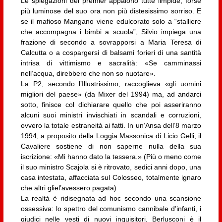
Le spiegazioni del premier appaiono tutte limpide, forse
più luminose del suo ora non più distesissimo sorriso. E
se il mafioso Mangano viene edulcorato solo a “stalliere
che accompagna i bimbi a scuola”, Silvio impiega una
frazione di secondo a sovrapporsi a Maria Teresa di
Calcutta o a cospargersi di balsami forieri di una santità
intrisa di vittimismo e sacralità: «Se camminassi
nell’acqua, direbbero che non so nuotare».
La P2, secondo l’Illustrissimo, raccoglieva «gli uomini
migliori del paese» (da Mixer del 1994) ma, ad andarci
sotto, finisce col dichiarare quello che poi asseriranno
alcuni suoi ministri invischiati in scandali e corruzioni,
ovvero la totale estraneità ai fatti. In un’Ansa dell’8 marzo
1994, a proposito della Loggia Massonica di Licio Gelli, il
Cavaliere sostiene di non saperne nulla della sua
iscrizione: «Mi hanno dato la tessera.» (Più o meno come
il suo ministro Scajola si è ritrovato, sedici anni dopo, una
casa intestata, affacciata sul Colosseo, totalmente ignaro
che altri gliel’avessero pagata)
La realtà è ridisegnata ad hoc secondo una scansione
ossessiva: lo spettro del comunismo cannibale d’infanti, i
giudici nelle vesti di nuovi inquisitori, Berlusconi è il