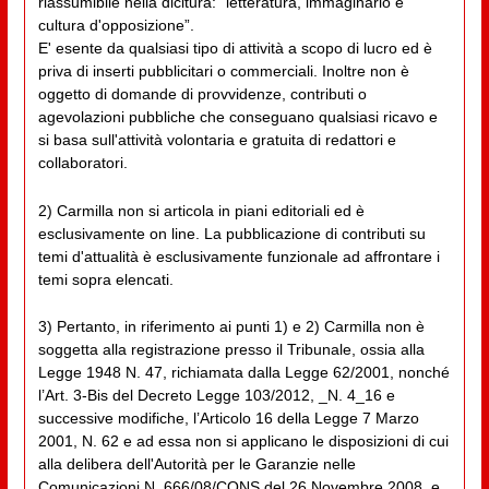
riassumibile nella dicitura: “letteratura, immaginario e
cultura d'opposizione”.
E' esente da qualsiasi tipo di attività a scopo di lucro ed è
priva di inserti pubblicitari o commerciali. Inoltre non è
oggetto di domande di provvidenze, contributi o
agevolazioni pubbliche che conseguano qualsiasi ricavo e
si basa sull'attività volontaria e gratuita di redattori e
collaboratori.
2) Carmilla non si articola in piani editoriali ed è
esclusivamente on line. La pubblicazione di contributi su
temi d'attualità è esclusivamente funzionale ad affrontare i
temi sopra elencati.
3) Pertanto, in riferimento ai punti 1) e 2) Carmilla non è
soggetta alla registrazione presso il Tribunale, ossia alla
Legge 1948 N. 47, richiamata dalla Legge 62/2001, nonché
l’Art. 3-Bis del Decreto Legge 103/2012, _N. 4_16 e
successive modifiche, l’Articolo 16 della Legge 7 Marzo
2001, N. 62 e ad essa non si applicano le disposizioni di cui
alla delibera dell'Autorità per le Garanzie nelle
Comunicazioni N. 666/08/CONS del 26 Novembre 2008, e