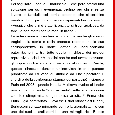
Perseguitato – con la P maiuscola – che però sforna una
soluzione per ogni evenienza, perfino per chi è senza
lavoro: le fanciulle col sorriso decente, che si cerchino
mariti ricchi. E per gli altri, ecco dispensati buoni consigli:
«Auspico che chi è stato licenziato si trovi qualcosa da
fare. Io non starei con le mani in mano.»
La reiterazione a prendere sotto gamba anche gli episodi
tragici della storia e della cronaca recente, ha la sua
corrispondenza in molte gaffes di berlusconiana
paternità, prima tra tutte quella in difesa dei metodi
repressivi fascisti: «Mussolini non ha mai ucciso nessuno:
gli oppositori li mandava in vacanza al confino». Parole,
queste, rilasciate durante un’intervista in due puntate
pubblicata da La Voce di Rimini e da The Spectator. E
che dire della conferenza stampa cui partecipò insieme a
Putin nel 2008, quando Natalia Melikova rivolse al leader
russo una domanda “sconveniente” sulla sua relazione
con l’ex olimpionica di ginnastica artistica? Prima che
Putin – già contrariato – levasse i suoi minacciosi ruggiti,
Berlusconi schizzò mimando contro la giornalista – e con
uno dei suoi teatrali sorrisi – una mitragliatrice. E fece