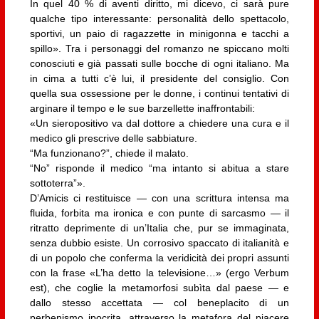
In quel 40 % di aventi diritto, mi dicevo, ci sarà pure
qualche tipo interessante: personalità dello spettacolo,
sportivi, un paio di ragazzette in minigonna e tacchi a
spillo». Tra i personaggi del romanzo ne spiccano molti
conosciuti e già passati sulle bocche di ogni italiano. Ma
in cima a tutti c’è lui, il presidente del consiglio. Con
quella sua ossessione per le donne, i continui tentativi di
arginare il tempo e le sue barzellette inaffrontabili:
«Un sieropositivo va dal dottore a chiedere una cura e il
medico gli prescrive delle sabbiature.
“Ma funzionano?”, chiede il malato.
“No” risponde il medico “ma intanto si abitua a stare
sottoterra”».
D’Amicis ci restituisce — con una scrittura intensa ma
fluida, forbita ma ironica e con punte di sarcasmo — il
ritratto deprimente di un’Italia che, pur se immaginata,
senza dubbio esiste. Un corrosivo spaccato di italianità e
di un popolo che conferma la veridicità dei propri assunti
con la frase «L’ha detto la televisione…» (ergo Verbum
est), che coglie la metamorfosi subìta dal paese — e
dallo stesso accettata — col beneplacito di un
perbenismo ipocrita, attraverso la metafora del piacere