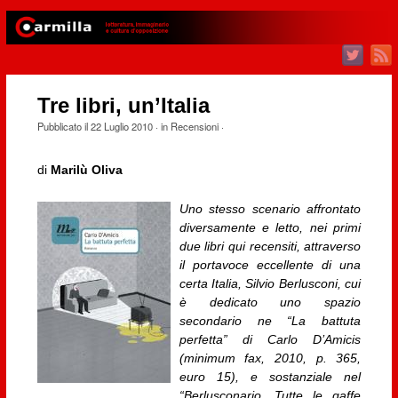
Tre libri, un’Italia
Pubblicato il
22 Luglio 2010
· in
Recensioni
·
di
Marilù Oliva
Uno stesso scenario affrontato
diversamente e letto, nei primi
due libri qui recensiti, attraverso
il portavoce eccellente di una
certa Italia, Silvio Berlusconi, cui
è dedicato uno spazio
secondario ne “La battuta
perfetta” di Carlo D’Amicis
(minimum fax, 2010, p. 365,
euro 15), e sostanziale nel
“Berlusconario. Tutte le gaffe