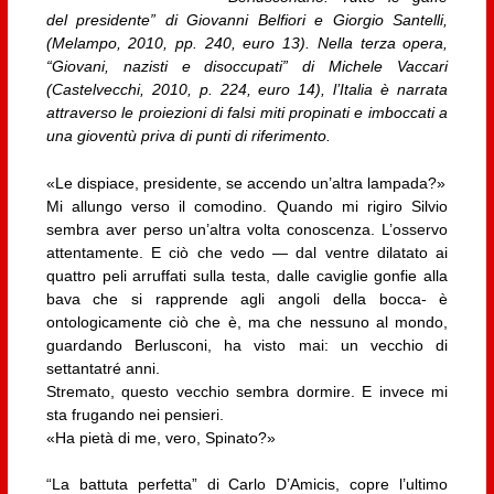
del presidente” di Giovanni Belfiori e Giorgio Santelli,
(Melampo, 2010, pp. 240, euro 13). Nella terza opera,
“Giovani, nazisti e disoccupati” di Michele Vaccari
(Castelvecchi, 2010, p. 224, euro 14), l’Italia è narrata
attraverso le proiezioni di falsi miti propinati e imboccati a
una gioventù priva di punti di riferimento.
«Le dispiace, presidente, se accendo un’altra lampada?»
Mi allungo verso il comodino. Quando mi rigiro Silvio
sembra aver perso un’altra volta conoscenza. L’osservo
attentamente. E ciò che vedo — dal ventre dilatato ai
quattro peli arruffati sulla testa, dalle caviglie gonfie alla
bava che si rapprende agli angoli della bocca- è
ontologicamente ciò che è, ma che nessuno al mondo,
guardando Berlusconi, ha visto mai: un vecchio di
settantatré anni.
Stremato, questo vecchio sembra dormire. E invece mi
sta frugando nei pensieri.
«Ha pietà di me, vero, Spinato?»
“La battuta perfetta” di Carlo D’Amicis, copre l’ultimo