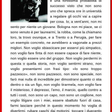
e una fortissima probabilità di
successo visto che non sono
uno che spreca ore in università
a regalare gli occhi vai a capire
per cosa. Io, a vent’anni, non mi
sento per niente un giovane. Bologna non mi piace, se ci
sono venuto è per laurearmi, la robba, come la chiamano
loro, la trovo ovunque, e a Trento o a Perugia, per fare
un esempio concreto, ne avrebbero a vagonate a prezzi
migliori. Non voglio sbiascicare per esservi più simpatico,
non voglio fare finta di non essere capace di fare niente,
non voglio essere uno del gruppo. Non voglio perdermi in
questa o quella storia, non voglio sentirmi strano, non
voglio presentarmi con frasi tipo: «Io sono troppo
pazzesco», non sono pazzesco, non sono speciale, non
farò mai nulla di incredibile per dimostrarvi quanto ci stia
dentro o sia un figo, non voglio tirarmela, non voglio fare
il misterioso, il depresso, l’emo, il marcio, quello contro a
tutti i costi, non sono un capo, non sono un coglione, non
voglio litigare con i miei, essere sbattuto fuori di casa,
farmi lasciare perché in questo momento ho voglia di
divertirmi, rubare caschi dai motorini, toccare i duecento