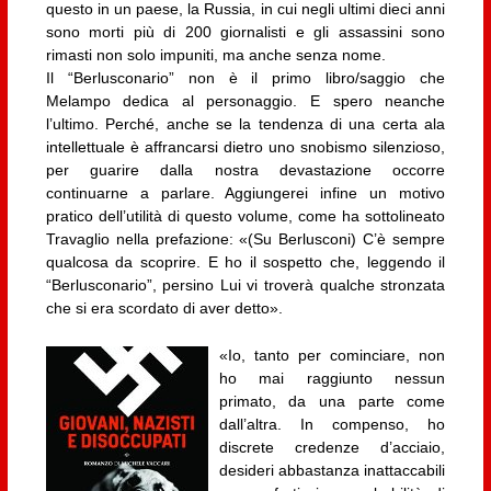
questo in un paese, la Russia, in cui negli ultimi dieci anni
sono morti più di 200 giornalisti e gli assassini sono
rimasti non solo impuniti, ma anche senza nome.
Il “Berlusconario” non è il primo libro/saggio che
Melampo dedica al personaggio. E spero neanche
l’ultimo. Perché, anche se la tendenza di una certa ala
intellettuale è affrancarsi dietro uno snobismo silenzioso,
per guarire dalla nostra devastazione occorre
continuarne a parlare. Aggiungerei infine un motivo
pratico dell’utilità di questo volume, come ha sottolineato
Travaglio nella prefazione: «(Su Berlusconi) C’è sempre
qualcosa da scoprire. E ho il sospetto che, leggendo il
“Berlusconario”, persino Lui vi troverà qualche stronzata
che si era scordato di aver detto».
«Io, tanto per cominciare, non
ho mai raggiunto nessun
primato, da una parte come
dall’altra. In compenso, ho
discrete credenze d’acciaio,
desideri abbastanza inattaccabili