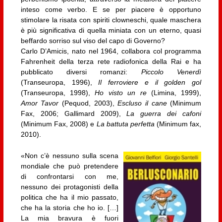
inteso come verbo. E se per piacere è opportuno
stimolare la risata con spiriti clowneschi, quale maschera
è più significativa di quella miniata con un eterno, quasi
beffardo sorriso sul viso del capo di Governo?
Carlo D’Amicis, nato nel 1964, collabora col programma
Fahrenheit della terza rete radiofonica della Rai e ha
pubblicato diversi romanzi:
Piccolo Venerdì
(Transeuropa, 1996),
Il ferroviere e il golden gol
(Transeuropa, 1998),
Ho visto un re
(Limina, 1999),
Amor Tavor
(Pequod, 2003),
Escluso il cane
(Minimum
Fax, 2006; Gallimard 2009),
La guerra dei cafoni
(Minimum Fax, 2008) e
La battuta perfetta
(Minimum fax,
2010).
«Non c’è nessuno sulla scena
mondiale che può pretendere
di confrontarsi con me,
nessuno dei protagonisti della
politica che ha il mio passato,
che ha la storia che ho io. […]
La mia bravura è fuori