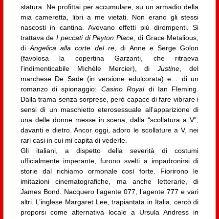
statura. Ne profittai per accumulare, su un armadio della
mia cameretta, libri a me vietati. Non erano gli stessi
nascosti in cantina. Avevano effetti più dirompenti. Si
trattava de
I peccati di Peyton Place
, di Grace Metalious,
di
Angelica alla corte del re
, di Anne e Serge Golon
(favolosa la copertina Garzanti, che ritraeva
l’indimenticabile Michèle Mercier), di
Justine
, del
marchese De Sade (in versione edulcorata) e… di un
romanzo di spionaggio:
Casino Royal
di Ian Fleming.
Dalla trama senza sorprese, però capace di fare vibrare i
sensi di un maschietto eterosessuale all’apparizione di
una delle donne messe in scena, dalla “scollatura a V”,
davanti e dietro. Ancor oggi, adoro le scollature a V, nei
rari casi in cui mi capita di vederle.
Gli italiani, a dispetto della severità di costumi
ufficialmente imperante, furono svelti a impadronirsi di
storie dal richiamo ormonale così forte. Fiorirono le
imitazioni cinematografiche, ma anche letterarie, di
James Bond. Nacquero l’agente 077, l’agente 777 e vari
altri. L’inglese Margaret Lee, trapiantata in Italia, cercò di
proporsi come alternativa locale a Ursula Andress in