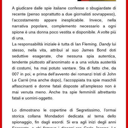
A giudicare dalle spie italiane confesse o sbugiardate di
recente (penso soprattutto a due giornalisti sovrappeso),
l’accostamento appare inesplicabile. Invece, nella
narrativa popolare, complemento necessario a ogni
spione è una donna poco vestita e disponibile. A volte più
di una.
La responsabilità iniziale è tutta di Ian Fleming.
Dandy
lui
stesso, nella vita, attribuì al suo James Bond doti
seduttive esagerate, che nessuna spia autentica,
tendente piuttosto all’anonimato e a una voluta austerità
di costumi, ha mai potuto vantare. Sta di fatto che, da
007 in poi, e prima dell’avvento dei romanzi tristi di John
Le Carré (ma anche dopo), l’accoppiata tra spie maschili
affascinanti e donne fatali disposte all’amplesso non è
mai venuta meno. Anche tra spie femminili altrettanto
fatali e uomini-oggetto.
Lo dimostrano le copertine di Segretissimo, l’ormai
storica collana Mondadori dedicata al tema dello
spionaggio, fin dagli esordi. Si era agli inizi degli anni