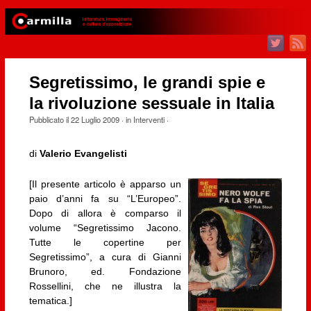
Segretissimo, le grandi spie e
la rivoluzione sessuale in Italia
Pubblicato il
22 Luglio 2009
· in
Interventi
·
di
Valerio Evangelisti
[Il presente articolo è apparso un
paio d’anni fa su “L’Europeo”.
Dopo di allora è comparso il
volume “Segretissimo Jacono.
Tutte le copertine per
Segretissimo”, a cura di Gianni
Brunoro, ed. Fondazione
Rossellini, che ne illustra la
tematica.]