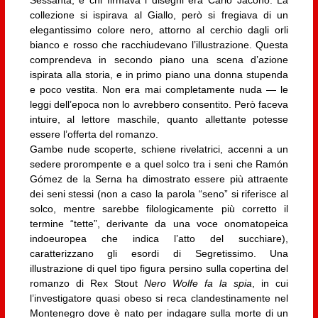
Sessanta, e chi firmava i disegni era Carlo Jacono. La
collezione si ispirava al Giallo, però si fregiava di un
elegantissimo colore nero, attorno al cerchio dagli orli
bianco e rosso che racchiudevano l’illustrazione. Questa
comprendeva in secondo piano una scena d’azione
ispirata alla storia, e in primo piano una donna stupenda
e poco vestita. Non era mai completamente nuda — le
leggi dell’epoca non lo avrebbero consentito. Però faceva
intuire, al lettore maschile, quanto allettante potesse
essere l’offerta del romanzo.
Gambe nude scoperte, schiene rivelatrici, accenni a un
sedere prorompente e a quel solco tra i seni che Ramón
Gómez de la Serna ha dimostrato essere più attraente
dei seni stessi (non a caso la parola “seno” si riferisce al
solco, mentre sarebbe filologicamente più corretto il
termine “tette”, derivante da una voce onomatopeica
indoeuropea che indica l’atto del succhiare),
caratterizzano gli esordi di Segretissimo. Una
illustrazione di quel tipo figura persino sulla copertina del
romanzo di Rex Stout
Nero Wolfe fa la spia
, in cui
l’investigatore quasi obeso si reca clandestinamente nel
Montenegro dove è nato per indagare sulla morte di un