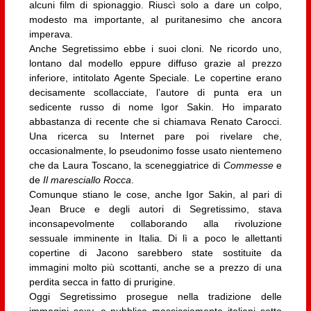
alcuni film di spionaggio. Riuscì solo a dare un colpo,
modesto ma importante, al puritanesimo che ancora
imperava.
Anche Segretissimo ebbe i suoi cloni. Ne ricordo uno,
lontano dal modello eppure diffuso grazie al prezzo
inferiore, intitolato Agente Speciale. Le copertine erano
decisamente scollacciate, l’autore di punta era un
sedicente russo di nome Igor Sakin. Ho imparato
abbastanza di recente che si chiamava Renato Carocci.
Una ricerca su Internet pare poi rivelare che,
occasionalmente, lo pseudonimo fosse usato nientemeno
che da Laura Toscano, la sceneggiatrice di
Commesse
e
de
Il maresciallo Rocca
.
Comunque stiano le cose, anche Igor Sakin, al pari di
Jean Bruce e degli autori di Segretissimo, stava
inconsapevolmente collaborando alla rivoluzione
sessuale imminente in Italia. Di lì a poco le allettanti
copertine di Jacono sarebbero state sostituite da
immagini molto più scottanti, anche se a prezzo di una
perdita secca in fatto di prurigine.
Oggi Segretissimo prosegue nella tradizione delle