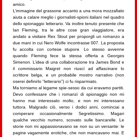
amico.
L’immagine del grassone accanto a una mora mozzafiato
aiuta a calare meglio i giornalisti-spioni italiani nel quadro
dello spionaggio letterario. Va inoltre tenuto presente che
Ian Fleming, tra le altre cose gran viaggiatore, era
andato a visitare Rex Stout per proporgli un romanzo a
due mani in cui Nero Wolfe incontrasse 007. La proposta
fu accolta con cortese stupore. Lo stesso avvenne
quando Fleming fece la stessa offerta a Georges
Simenon. L’idea di una collaborazione tra James Bond e
il commissario Maigret non riuscì ad affascinare lo
scrittore belga, e un probabile mostro narrativo (non
oserei definirlo “letterario”) ci fu risparmiato.
Ma torniamo al legame spie-sesso da cui eravamo partiti.
Devo confessare che i romanzi di spionaggio non mi
hanno mai interessato molto, e non mi interessano
tuttora. Malgrado ciò, verso i dodici anni, cominciai a
comperare occasionalmente Segretissimo. Magari
qualche vecchio numero, scovato sulle bancarelle. Le
storie non mi appassionavano se non su un versante: le
pagine vagamente erotiche, che non mancavano mai. E