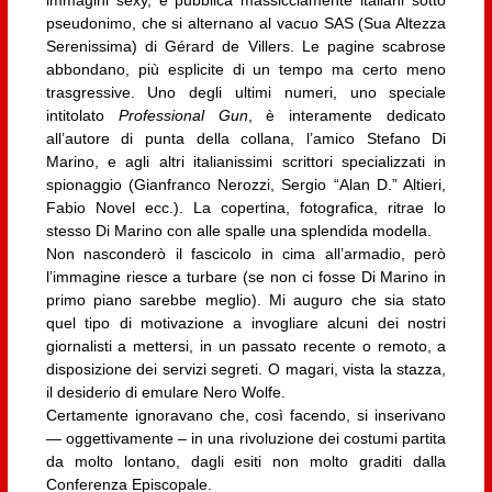
immagini sexy, e pubblica massicciamente italiani sotto
pseudonimo, che si alternano al vacuo SAS (Sua Altezza
Serenissima) di Gérard de Villers. Le pagine scabrose
abbondano, più esplicite di un tempo ma certo meno
trasgressive. Uno degli ultimi numeri, uno speciale
intitolato
Professional Gun
, è interamente dedicato
all’autore di punta della collana, l’amico Stefano Di
Marino, e agli altri italianissimi scrittori specializzati in
spionaggio (Gianfranco Nerozzi, Sergio “Alan D.” Altieri,
Fabio Novel ecc.). La copertina, fotografica, ritrae lo
stesso Di Marino con alle spalle una splendida modella.
Non nasconderò il fascicolo in cima all’armadio, però
l’immagine riesce a turbare (se non ci fosse Di Marino in
primo piano sarebbe meglio). Mi auguro che sia stato
quel tipo di motivazione a invogliare alcuni dei nostri
giornalisti a mettersi, in un passato recente o remoto, a
disposizione dei servizi segreti. O magari, vista la stazza,
il desiderio di emulare Nero Wolfe.
Certamente ignoravano che, così facendo, si inserivano
— oggettivamente – in una rivoluzione dei costumi partita
da molto lontano, dagli esiti non molto graditi dalla
Conferenza Episcopale.