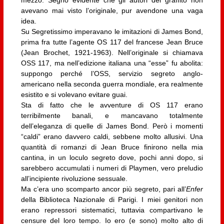
mezzo. Segno evidente che gli autori del graffito non
avevano mai visto l’originale, pur avendone una vaga
idea.
Su Segretissimo imperavano le imitazioni di James Bond,
prima fra tutte l’agente OS 117 del francese Jean Bruce
(Jean Brochet, 1921-1963). Nell’originale si chiamava
OSS 117, ma nell’edizione italiana una “esse” fu abolita:
suppongo perché l’OSS, servizio segreto anglo-
americano nella seconda guerra mondiale, era realmente
esistito e si volevano evitare guai.
Sta di fatto che le avventure di OS 117 erano
terribilmente banali, e mancavano totalmente
dell’eleganza di quelle di James Bond. Però i momenti
“caldi” erano davvero caldi, sebbene molto allusivi. Una
quantità di romanzi di Jean Bruce finirono nella mia
cantina, in un loculo segreto dove, pochi anni dopo, si
sarebbero accumulati i numeri di Playmen, vero preludio
all’incipiente rivoluzione sessuale.
Ma c’era uno scomparto ancor più segreto, pari all’
Enfer
della Biblioteca Nazionale di Parigi. I miei genitori non
erano repressori sistematici, tuttavia compartivano le
censure del loro tempo. Io ero (e sono) molto alto di