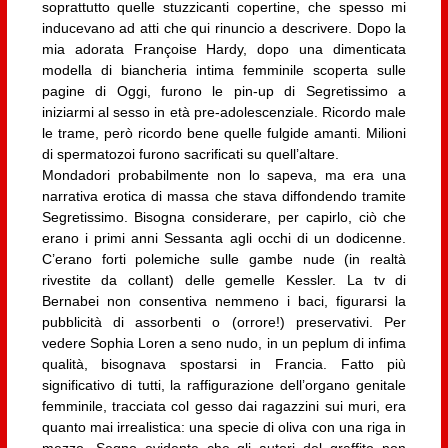
soprattutto quelle stuzzicanti copertine, che spesso mi
inducevano ad atti che qui rinuncio a descrivere. Dopo la
mia adorata Françoise Hardy, dopo una dimenticata
modella di biancheria intima femminile scoperta sulle
pagine di Oggi, furono le pin-up di Segretissimo a
iniziarmi al sesso in età pre-adolescenziale. Ricordo male
le trame, però ricordo bene quelle fulgide amanti. Milioni
di spermatozoi furono sacrificati su quell’altare.
Mondadori probabilmente non lo sapeva, ma era una
narrativa erotica di massa che stava diffondendo tramite
Segretissimo. Bisogna considerare, per capirlo, ciò che
erano i primi anni Sessanta agli occhi di un dodicenne.
C’erano forti polemiche sulle gambe nude (in realtà
rivestite da collant) delle gemelle Kessler. La tv di
Bernabei non consentiva nemmeno i baci, figurarsi la
pubblicità di assorbenti o (orrore!) preservativi. Per
vedere Sophia Loren a seno nudo, in un peplum di infima
qualità, bisognava spostarsi in Francia. Fatto più
significativo di tutti, la raffigurazione dell’organo genitale
femminile, tracciata col gesso dai ragazzini sui muri, era
quanto mai irrealistica: una specie di oliva con una riga in