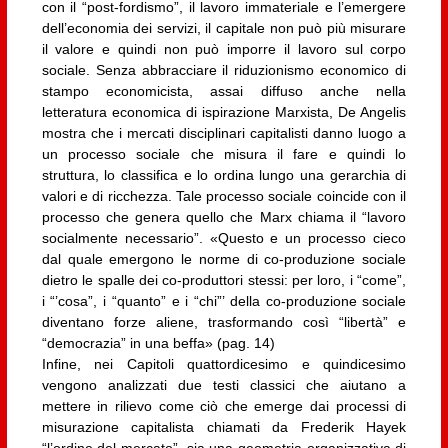
con il “post-fordismo”, il lavoro immateriale e l’emergere
dell’economia dei servizi, il capitale non può più misurare
il valore e quindi non può imporre il lavoro sul corpo
sociale. Senza abbracciare il riduzionismo economico di
stampo economicista, assai diffuso anche nella
letteratura economica di ispirazione Marxista, De Angelis
mostra che i mercati disciplinari capitalisti danno luogo a
un processo sociale che misura il fare e quindi lo
struttura, lo classifica e lo ordina lungo una gerarchia di
valori e di ricchezza. Tale processo sociale coincide con il
processo che genera quello che Marx chiama il “lavoro
socialmente necessario”. «Questo e un processo cieco
dal quale emergono le norme di co-produzione sociale
dietro le spalle dei co-produttori stessi: per loro, i “come”,
i “’cosa”, i “quanto” e i “chi”’ della co-produzione sociale
diventano forze aliene, trasformando così “libertà” e
“democrazia” in una beffa» (pag. 14)
Infine, nei Capitoli quattordicesimo e quindicesimo
vengono analizzati due testi classici che aiutano a
mettere in rilievo come ciò che emerge dai processi di
misurazione capitalista chiamati da Frederik Hayek
“l’ordine del mercato”, sia una geometria organizzativa di