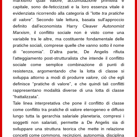
marxismo quali valore, accumulazione primitiva e
capitale, sono de-feticcizzati e la loro essenza vitale è
evidenziata ricorrendo alla categoria di “lotte
tra pratiche
di valore
”. Secondo tale lettura, basata sull’approccio
definito dall’economista Harry Cleaver
Autonomist
Marxism
, il conflitto sociale non è visto come una
variabile tra le altre, ma costituente fondamentale delle
pratiche sociali, comprese quelle che vanno sotto il nome
di “economia”. D’altra parte, De Angelis rifiuta
l’atteggiamento post-strutturalista che intende il conflitto
sociale come semplice combinazione di punti di
resistenza, argomentando che la lotta di classe si
sviluppa attorno a modi di produrre
valore
, ciò che egli
definisce “pratiche di valore”, e che quindi tali conflitti
rappresentano modalità diverse di una lotta di classe
“frattalizzata”.
Tale linea interpretativa che pone il conflitto di classe
come conflitto tra pratiche di valore eterogeneo e diffuso
lungo tutta la gerarchia salariale planetaria, compresi i
soggetti non salariati, permette a De Angelis sia di
sviluppare una struttura teorica che mette in relazione
concetti come commons, recinzioni, autonomia, disciplina