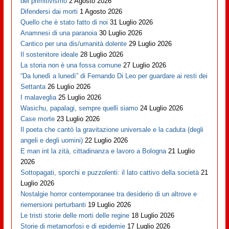
del primitivismo
2 Agosto 2026
Difendersi dai morti
1 Agosto 2026
Quello che è stato fatto di noi
31 Luglio 2026
Anamnesi di una paranoia
30 Luglio 2026
Cantico per una dis/umanità dolente
29 Luglio 2026
Il sostenitore ideale
28 Luglio 2026
La storia non è una fossa comune
27 Luglio 2026
“Da lunedì a lunedì” di Fernando Di Leo per guardare ai resti dei
Settanta
26 Luglio 2026
I malaveglia
25 Luglio 2026
Wasichu, papalagi, sempre quelli siamo
24 Luglio 2026
Case morte
23 Luglio 2026
Il poeta che cantò la gravitazione universale e la caduta (degli
angeli e degli uomini)
22 Luglio 2026
E man int la zità, cittadinanza e lavoro a Bologna
21 Luglio
2026
Sottopagati, sporchi e puzzolenti: il lato cattivo della società
21
Luglio 2026
Nostalgie horror contemporanee tra desiderio di un altrove e
riemersioni perturbanti
19 Luglio 2026
Le tristi storie delle morti delle regine
18 Luglio 2026
Storie di metamorfosi e di epidemie
17 Luglio 2026