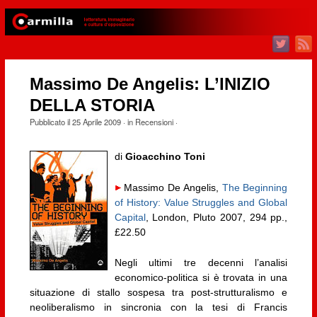
Massimo De Angelis: L’INIZIO
DELLA STORIA
Pubblicato il
25 Aprile 2009
· in
Recensioni
·
di
Gioacchino Toni
Massimo De Angelis,
The Beginning
of History: Value Struggles and Global
Capital
, London, Pluto 2007, 294 pp.,
£22.50
Negli ultimi tre decenni l’analisi
economico-politica si è trovata in una
situazione di stallo sospesa tra post-strutturalismo e
neoliberalismo in sincronia con la tesi di Francis