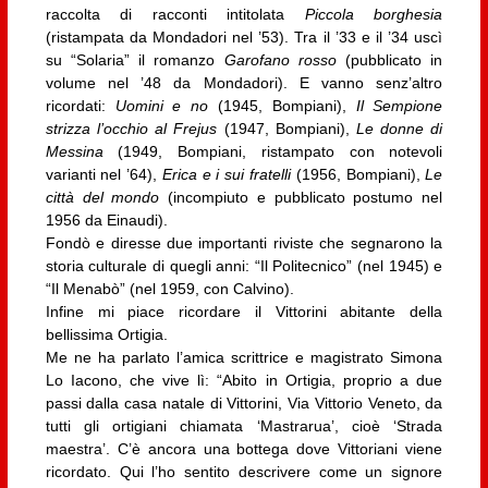
raccolta di racconti intitolata
Piccola borghesia
(ristampata da Mondadori nel ’53). Tra il ’33 e il ’34 uscì
su “Solaria” il romanzo
Garofano rosso
(pubblicato in
volume nel ’48 da Mondadori). E vanno senz’altro
ricordati:
Uomini e no
(1945, Bompiani),
Il Sempione
strizza l’occhio al Frejus
(1947, Bompiani),
Le donne di
Messina
(1949, Bompiani, ristampato con notevoli
varianti nel ’64),
Erica e i sui fratelli
(1956, Bompiani),
Le
città del mondo
(incompiuto e pubblicato postumo nel
1956 da Einaudi).
Fondò e diresse due importanti riviste che segnarono la
storia culturale di quegli anni: “Il Politecnico” (nel 1945) e
“Il Menabò” (nel 1959, con Calvino).
Infine mi piace ricordare il Vittorini abitante della
bellissima Ortigia.
Me ne ha parlato l’amica scrittrice e magistrato Simona
Lo Iacono, che vive lì: “Abito in Ortigia, proprio a due
passi dalla casa natale di Vittorini, Via Vittorio Veneto, da
tutti gli ortigiani chiamata ‘Mastrarua’, cioè ‘Strada
maestra’. C’è ancora una bottega dove Vittoriani viene
ricordato. Qui l’ho sentito descrivere come un signore