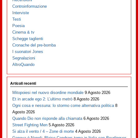
Controinformazione
Interviste
Testi
Poesia
Cinema & tv
Schegge taglienti
Cronache del pre-bomba
I suonatori Jones
Segnalazioni
AltroQuando
Articoli recenti
Mitopoiesi nel nuovo disordine mondiale
9 Agosto 2026
Et in arcade ego 2: L’ultimo metrò
8 Agosto 2026
Ogni cosa e nessuna: lo stormo come alternativa politica
8
Agosto 2026
Quando Dio non risponde alla chiamata
6 Agosto 2026
Street Fighting Men
5 Agosto 2026
Si alza il vento / 4 – Zone di morte
4 Agosto 2026
Genova è Napoli: Blaise Cendrars torna in Italia con
Bourlinguer