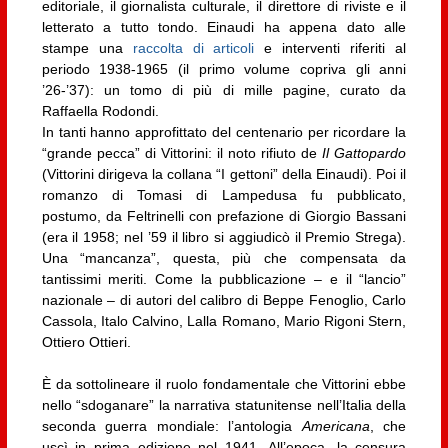
editoriale, il giornalista culturale, il direttore di riviste e il
letterato a tutto tondo. Einaudi ha appena dato alle
stampe una
raccolta di articoli
e interventi riferiti al
periodo 1938-1965 (il primo volume copriva gli anni
’26-’37): un tomo di più di mille pagine, curato da
Raffaella Rodondi.
In tanti hanno approfittato del centenario per ricordare la
“grande pecca” di Vittorini: il noto rifiuto de
Il Gattopardo
(Vittorini dirigeva la collana “I gettoni” della Einaudi). Poi il
romanzo di Tomasi di Lampedusa fu pubblicato,
postumo, da Feltrinelli con prefazione di Giorgio Bassani
(era il 1958; nel ’59 il libro si aggiudicò il Premio Strega).
Una “mancanza”, questa, più che compensata da
tantissimi meriti. Come la pubblicazione – e il “lancio”
nazionale – di autori del calibro di Beppe Fenoglio, Carlo
Cassola, Italo Calvino, Lalla Romano, Mario Rigoni Stern,
Ottiero Ottieri.
È da sottolineare il ruolo fondamentale che Vittorini ebbe
nello “sdoganare” la narrativa statunitense nell’Italia della
seconda guerra mondiale: l’antologia
Americana
, che
uscì in prima edizione nel 1941. All’epoca, la censura