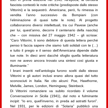
fascista contestò le note critiche (predisposte dallo stesso
Vittorini) e la sequestrò.
Americana
, però, fu rimessa in
vendita l’anno successivo da Bompiani (con
l’eliminazione di quasi tutte le note). Al progetto
collaborarono diversi intellettuali, tra cui Pavese (anche
per lui, quest’anno, decorre il centenario della nascita)
che – con missiva del 27 maggio 1942 – gli scrisse:
“Caro Vittorini, ti sono debitore di questa lettera perché
penso ti faccia sapere che siamo tutti solidali con te (…)
e tutto il pregio e il senso dell’
Americana
dipende dalle
tue note. In dieci anni dacché sfoglio quella letteratura
non ne avevo ancora trovato una sintesi così giusta e
illuminante.”
I brani inseriti nell’antologia furono scelti dallo stesso
Vittorini e gli autori inclusi erano allora quasi del tutto
sconosciuti in Italia. Ne cito alcuni: Poe, Hawthorne,
Melville, James, London, Hemingway, Steinbeck.
Di Vittorini romanziere va subito ricordato il volume
Conversazione in Sicilia
(1941), dal noto e fulminante
incipit: “Io ero, quell’inverno, in preda ad astratti furori”.
Nel 1931, per le edizioni di “Solaria” pubblicò una