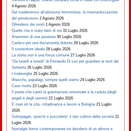
4 Agosto 2026
Dal modernismo all’attivismo femminista: la risemantizzazione
del primitivismo
2 Agosto 2026
Difendersi dai morti
1 Agosto 2026
Quello che è stato fatto di noi
31 Luglio 2026
Anamnesi di una paranoia
30 Luglio 2026
Cantico per una dis/umanità dolente
29 Luglio 2026
Il sostenitore ideale
28 Luglio 2026
La storia non è una fossa comune
27 Luglio 2026
“Da lunedì a lunedì” di Fernando Di Leo per guardare ai resti dei
Settanta
26 Luglio 2026
I malaveglia
25 Luglio 2026
Wasichu, papalagi, sempre quelli siamo
24 Luglio 2026
Case morte
23 Luglio 2026
Il poeta che cantò la gravitazione universale e la caduta (degli
angeli e degli uomini)
22 Luglio 2026
E man int la zità, cittadinanza e lavoro a Bologna
21 Luglio
2026
Sottopagati, sporchi e puzzolenti: il lato cattivo della società
21
Luglio 2026
Nostalgie horror contemporanee tra desiderio di un altrove e