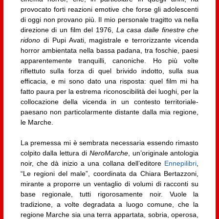
provocato forti reazioni emotive che forse gli adolescenti
di oggi non provano più. Il mio personale tragitto va nella
direzione di un film del 1976,
La casa dalle finestre che
ridono
di Pupi Avati, magistrale e terrorizzante vicenda
horror ambientata nella bassa padana, tra foschie, paesi
apparentemente tranquilli, canoniche. Ho più volte
riflettuto sulla forza di quel brivido indotto, sulla sua
efficacia, e mi sono dato una risposta: quel film mi ha
fatto paura per la estrema riconoscibilità dei luoghi, per la
collocazione della vicenda in un contesto territoriale-
paesano non particolarmente distante dalla mia regione,
le Marche.
La premessa mi è sembrata necessaria essendo rimasto
colpito dalla lettura di
NeroMarche
, un’originale antologia
noir, che dà inizio a una collana dell’editore
Ennepilibri
,
“Le regioni del male”, coordinata da Chiara Bertazzoni,
mirante a proporre un ventaglio di volumi di racconti su
base regionale, tutti rigorosamente noir. Vuole la
tradizione, a volte degradata a luogo comune, che la
regione Marche sia una terra appartata, sobria, operosa,