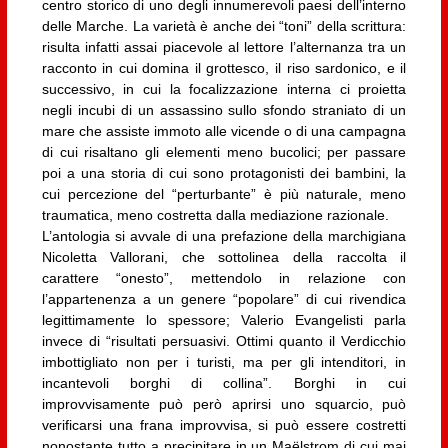
centro storico di uno degli innumerevoli paesi dell’interno
delle Marche. La varietà è anche dei “toni” della scrittura:
risulta infatti assai piacevole al lettore l’alternanza tra un
racconto in cui domina il grottesco, il riso sardonico, e il
successivo, in cui la focalizzazione interna ci proietta
negli incubi di un assassino sullo sfondo straniato di un
mare che assiste immoto alle vicende o di una campagna
di cui risaltano gli elementi meno bucolici; per passare
poi a una storia di cui sono protagonisti dei bambini, la
cui percezione del “perturbante” è più naturale, meno
traumatica, meno costretta dalla mediazione razionale.
L’antologia si avvale di una prefazione della marchigiana
Nicoletta Vallorani, che sottolinea della raccolta il
carattere “onesto”, mettendolo in relazione con
l’appartenenza a un genere “popolare” di cui rivendica
legittimamente lo spessore; Valerio Evangelisti parla
invece di “risultati persuasivi. Ottimi quanto il Verdicchio
imbottigliato non per i turisti, ma per gli intenditori, in
incantevoli borghi di collina”. Borghi in cui
improvvisamente può però aprirsi uno squarcio, può
verificarsi una frana improvvisa, si può essere costretti
nonostante tutto a precipitare in un Maëlstrom di cui mai