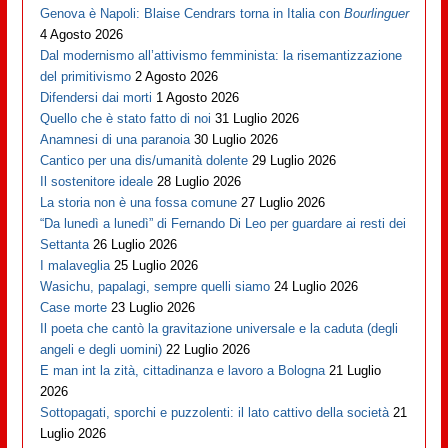
Genova è Napoli: Blaise Cendrars torna in Italia con
Bourlinguer
4 Agosto 2026
Dal modernismo all’attivismo femminista: la risemantizzazione
del primitivismo
2 Agosto 2026
Difendersi dai morti
1 Agosto 2026
Quello che è stato fatto di noi
31 Luglio 2026
Anamnesi di una paranoia
30 Luglio 2026
Cantico per una dis/umanità dolente
29 Luglio 2026
Il sostenitore ideale
28 Luglio 2026
La storia non è una fossa comune
27 Luglio 2026
“Da lunedì a lunedì” di Fernando Di Leo per guardare ai resti dei
Settanta
26 Luglio 2026
I malaveglia
25 Luglio 2026
Wasichu, papalagi, sempre quelli siamo
24 Luglio 2026
Case morte
23 Luglio 2026
Il poeta che cantò la gravitazione universale e la caduta (degli
angeli e degli uomini)
22 Luglio 2026
E man int la zità, cittadinanza e lavoro a Bologna
21 Luglio
2026
Sottopagati, sporchi e puzzolenti: il lato cattivo della società
21
Luglio 2026