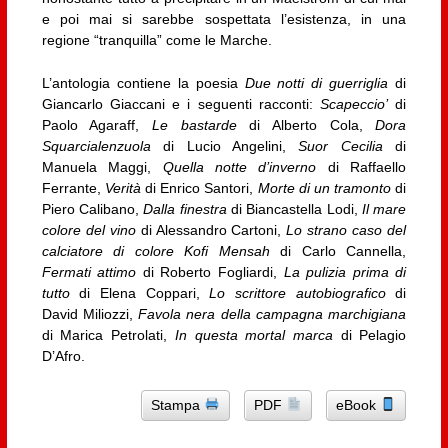
e poi mai si sarebbe sospettata l’esistenza, in una
regione “tranquilla” come le Marche.
L’antologia contiene la poesia
Due notti di guerriglia
di
Giancarlo Giaccani e i seguenti racconti:
Scapeccio’
di
Paolo Agaraff,
Le bastarde
di Alberto Cola,
Dora
Squarcialenzuola
di Lucio Angelini,
Suor Cecilia
di
Manuela Maggi,
Quella notte d’inverno
di Raffaello
Ferrante,
Verità
di Enrico Santori,
Morte di un tramonto
di
Piero Calibano,
Dalla finestra
di Biancastella Lodi,
Il mare
colore del vino
di Alessandro Cartoni,
Lo strano caso del
calciatore di colore Kofi Mensah
di Carlo Cannella,
Fermati attimo
di Roberto Fogliardi,
La pulizia prima di
tutto
di Elena Coppari,
Lo scrittore autobiografico
di
David Miliozzi,
Favola nera della campagna marchigiana
di Marica Petrolati,
In questa mortal marca
di Pelagio
D’Afro.
Stampa
PDF
eBook