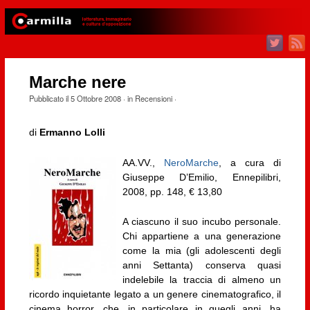
Marche nere
Pubblicato il
5 Ottobre 2008
· in
Recensioni
·
di
Ermanno Lolli
AA.VV.,
NeroMarche
, a cura di
Giuseppe D’Emilio, Ennepilibri,
2008, pp. 148, € 13,80
A ciascuno il suo incubo personale.
Chi appartiene a una generazione
come la mia (gli adolescenti degli
anni Settanta) conserva quasi
indelebile la traccia di almeno un
ricordo inquietante legato a un genere cinematografico, il
cinema horror, che, in particolare in quegli anni, ha