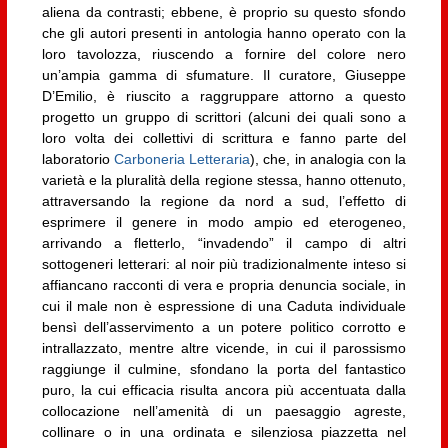
aliena da contrasti; ebbene, è proprio su questo sfondo
che gli autori presenti in antologia hanno operato con la
loro tavolozza, riuscendo a fornire del colore nero
un’ampia gamma di sfumature. Il curatore, Giuseppe
D’Emilio, è riuscito a raggruppare attorno a questo
progetto un gruppo di scrittori (alcuni dei quali sono a
loro volta dei collettivi di scrittura e fanno parte del
laboratorio
Carboneria Letteraria
), che, in analogia con la
varietà e la pluralità della regione stessa, hanno ottenuto,
attraversando la regione da nord a sud, l’effetto di
esprimere il genere in modo ampio ed eterogeneo,
arrivando a fletterlo, “invadendo” il campo di altri
sottogeneri letterari: al noir più tradizionalmente inteso si
affiancano racconti di vera e propria denuncia sociale, in
cui il male non è espressione di una Caduta individuale
bensì dell’asservimento a un potere politico corrotto e
intrallazzato, mentre altre vicende, in cui il parossismo
raggiunge il culmine, sfondano la porta del fantastico
puro, la cui efficacia risulta ancora più accentuata dalla
collocazione nell’amenità di un paesaggio agreste,
collinare o in una ordinata e silenziosa piazzetta nel