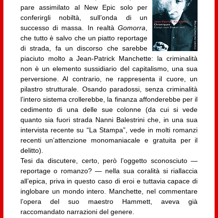
pare assimilato al New Epic solo per
conferirgli nobiltà, sull’onda di un
successo di massa. In realtà
Gomorra
,
che tutto è salvo che un piatto reportage
di strada, fa un discorso che sarebbe
piaciuto molto a Jean-Patrick Manchette: la criminalità
non è un elemento sussidiario del capitalismo, una sua
perversione. Al contrario, ne rappresenta il cuore, un
pilastro strutturale. Osando paradossi, senza criminalità
l’intero sistema crollerebbe, la finanza affonderebbe per il
cedimento di una delle sue colonne (da cui si vede
quanto sia fuori strada Nanni Balestrini che, in una sua
intervista recente su “La Stampa”, vede in molti romanzi
recenti un’attenzione monomaniacale e gratuita per il
delitto).
Tesi da discutere, certo, però l’oggetto sconosciuto —
reportage o romanzo? — nella sua coralità si riallaccia
all’epica, priva in questo caso di eroi e tuttavia capace di
inglobare un mondo intero. Manchette, nel commentare
l’opera del suo maestro Hammett, aveva già
raccomandato narrazioni del genere.