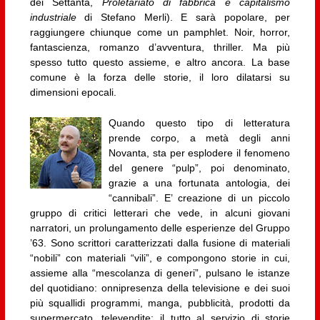
dei Settanta,
Proletariato di fabbrica e capitalismo
industriale
di Stefano Merli). E sarà popolare, per
raggiungere chiunque come un pamphlet. Noir, horror,
fantascienza, romanzo d’avventura, thriller. Ma più
spesso tutto questo assieme, e altro ancora. La base
comune è la forza delle storie, il loro dilatarsi su
dimensioni epocali.
Quando questo tipo di letteratura
prende corpo, a metà degli anni
Novanta, sta per esplodere il fenomeno
del genere “pulp”, poi denominato,
grazie a una fortunata antologia, dei
“cannibali”. E’ creazione di un piccolo
gruppo di critici letterari che vede, in alcuni giovani
narratori, un prolungamento delle esperienze del Gruppo
’63. Sono scrittori caratterizzati dalla fusione di materiali
“nobili” con materiali “vili”, e compongono storie in cui,
assieme alla “mescolanza di generi”, pulsano le istanze
del quotidiano: onnipresenza della televisione e dei suoi
più squallidi programmi, manga, pubblicità, prodotti da
supermercato, televendite; il tutto al servizio di storie