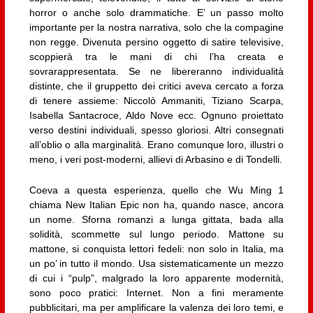
horror o anche solo drammatiche. E’ un passo molto
importante per la nostra narrativa, solo che la compagine
non regge. Divenuta persino oggetto di satire televisive,
scoppierà tra le mani di chi l’ha creata e
sovrarappresentata. Se ne libereranno individualità
distinte, che il gruppetto dei critici aveva cercato a forza
di tenere assieme: Niccolò Ammaniti, Tiziano Scarpa,
Isabella Santacroce, Aldo Nove ecc. Ognuno proiettato
verso destini individuali, spesso gloriosi. Altri consegnati
all’oblio o alla marginalità. Erano comunque loro, illustri o
meno, i veri post-moderni, allievi di Arbasino e di Tondelli.
Coeva a questa esperienza, quello che Wu Ming 1
chiama New Italian Epic non ha, quando nasce, ancora
un nome. Sforna romanzi a lunga gittata, bada alla
solidità, scommette sul lungo periodo. Mattone su
mattone, si conquista lettori fedeli: non solo in Italia, ma
un po’ in tutto il mondo. Usa sistematicamente un mezzo
di cui i “pulp”, malgrado la loro apparente modernità,
sono poco pratici: Internet. Non a fini meramente
pubblicitari, ma per amplificare la valenza dei loro temi, e