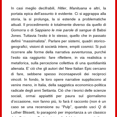
In casi meglio decifrabili,
Hitler
,
Manituana
e altri, la
portata epica dell’assunto è evidente. Ci si aggrappa alla
storia, la si prolunga, la si estende a problematiche
attuali. Il procedimento è totalmente diverso da quello di
Gomorra
o di
Sappiano le mie parole di sangue
di Babsi
Jones. Tuttavia l’esito è lo stesso, quello che in passato
definii “massimalista”. Parlare per sistemi, quadri storico-
geografici, visioni di società intere, empiti cosmici. Si può
ricorrere alle forme della narrativa avventurosa, purché
l’esito sia raggiunto: fare riflettere, in via realistica o
metaforica, sulla percezione collettiva di una quotidianità
alienata. E’ ciò che gli autori del New Italian Epic cercano
di fare, sebbene spesso inconsapevoli dei reciproci
vincoli. In fondo, le loro opere narrative suppliscono al
venire meno, in Italia, della saggistica economico-politica
radicale degli anni Settanta. Ciò che i teorici delle scienze
sociali, ormai appiattiti per paura sul giornalismo
d’occasione, non fanno più, lo farà il racconto (non è un
caso se una recensione su “Pulp”, quando uscì
Q
di
Luther Blissett, lo paragonò per importanza a un classico