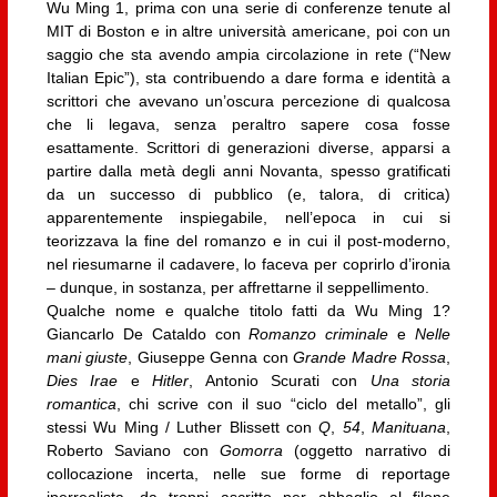
Wu Ming 1, prima con una serie di conferenze tenute al
MIT di Boston e in altre università americane, poi con un
saggio che sta avendo ampia circolazione in rete (“New
Italian Epic”), sta contribuendo a dare forma e identità a
scrittori che avevano un’oscura percezione di qualcosa
che li legava, senza peraltro sapere cosa fosse
esattamente. Scrittori di generazioni diverse, apparsi a
partire dalla metà degli anni Novanta, spesso gratificati
da un successo di pubblico (e, talora, di critica)
apparentemente inspiegabile, nell’epoca in cui si
teorizzava la fine del romanzo e in cui il post-moderno,
nel riesumarne il cadavere, lo faceva per coprirlo d’ironia
– dunque, in sostanza, per affrettarne il seppellimento.
Qualche nome e qualche titolo fatti da Wu Ming 1?
Giancarlo De Cataldo con
Romanzo criminale
e
Nelle
mani giuste
, Giuseppe Genna con
Grande Madre Rossa
,
Dies Irae
e
Hitler
, Antonio Scurati con
Una storia
romantica
, chi scrive con il suo “ciclo del metallo”, gli
stessi Wu Ming / Luther Blissett con
Q
,
54
,
Manituana
,
Roberto Saviano con
Gomorra
(oggetto narrativo di
collocazione incerta, nelle sue forme di reportage