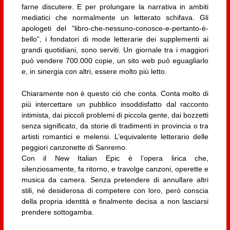
farne discutere. E per prolungare la narrativa in ambiti
mediatici che normalmente un letterato schifava. Gli
apologeti del “libro-che-nessuno-conosce-e-pertanto-è-
bello”, i fondatori di mode letterarie dei supplementi ai
grandi quotidiani, sono serviti. Un giornale tra i maggiori
può vendere 700.000 copie, un sito web può eguagliarlo
e, in sinergia con altri, essere molto più letto.
Chiaramente non è questo ciò che conta. Conta molto di
più intercettare un pubblico insoddisfatto dal racconto
intimista, dai piccoli problemi di piccola gente, dai bozzetti
senza significato, da storie di tradimenti in provincia o tra
artisti romantici e melensi. L’equivalente letterario delle
peggiori canzonette di Sanremo.
Con il New Italian Epic è l’opera lirica che,
silenziosamente, fa ritorno, e travolge canzoni, operette e
musica da camera. Senza pretendere di annullare altri
stili, né desiderosa di competere con loro, però conscia
della propria identità e finalmente decisa a non lasciarsi
prendere sottogamba.