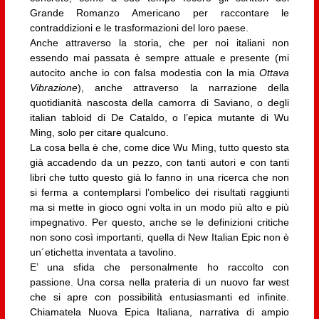
Grande Romanzo Americano per raccontare le
contraddizioni e le trasformazioni del loro paese.
Anche attraverso la storia, che per noi italiani non
essendo mai passata è sempre attuale e presente (mi
autocito anche io con falsa modestia con la mia
Ottava
Vibrazione
), anche attraverso la narrazione della
quotidianità nascosta della camorra di Saviano, o degli
italian tabloid di De Cataldo, o l’epica mutante di Wu
Ming, solo per citare qualcuno.
La cosa bella è che, come dice Wu Ming, tutto questo sta
già accadendo da un pezzo, con tanti autori e con tanti
libri che tutto questo già lo fanno in una ricerca che non
si ferma a contemplarsi l’ombelico dei risultati raggiunti
ma si mette in gioco ogni volta in un modo più alto e più
impegnativo. Per questo, anche se le definizioni critiche
non sono così importanti, quella di New Italian Epic non è
un´etichetta inventata a tavolino.
E’ una sfida che personalmente ho raccolto con
passione. Una corsa nella prateria di un nuovo far west
che si apre con possibilità entusiasmanti ed infinite.
Chiamatela Nuova Epica Italiana, narrativa di ampio