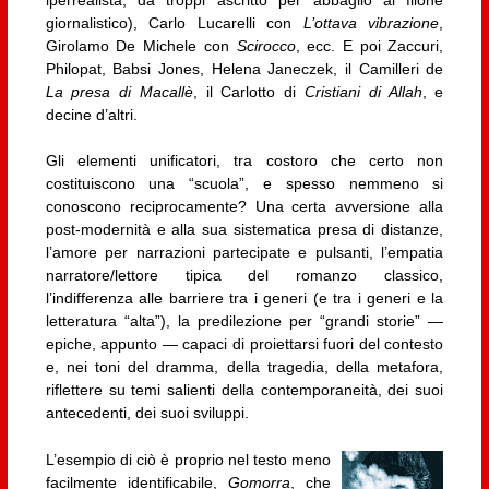
iperrealista, da troppi ascritto per abbaglio al filone
giornalistico), Carlo Lucarelli con
L’ottava vibrazione
,
Girolamo De Michele con
Scirocco
, ecc. E poi Zaccuri,
Philopat, Babsi Jones, Helena Janeczek, il Camilleri de
La presa di Macallè
, il Carlotto di
Cristiani di Allah
, e
decine d’altri.
Gli elementi unificatori, tra costoro che certo non
costituiscono una “scuola”, e spesso nemmeno si
conoscono reciprocamente? Una certa avversione alla
post-modernità e alla sua sistematica presa di distanze,
l’amore per narrazioni partecipate e pulsanti, l’empatia
narratore/lettore tipica del romanzo classico,
l’indifferenza alle barriere tra i generi (e tra i generi e la
letteratura “alta”), la predilezione per “grandi storie” —
epiche, appunto — capaci di proiettarsi fuori del contesto
e, nei toni del dramma, della tragedia, della metafora,
riflettere su temi salienti della contemporaneità, dei suoi
antecedenti, dei suoi sviluppi.
L’esempio di ciò è proprio nel testo meno
facilmente identificabile,
Gomorra
, che