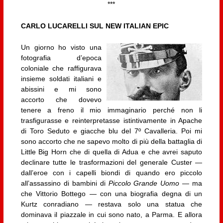
***
CARLO LUCARELLI SUL NEW ITALIAN EPIC
Un giorno ho visto una
fotografia d’epoca
coloniale che raffigurava
insieme soldati italiani e
abissini e mi sono
accorto che dovevo
tenere a freno il mio immaginario perché non li
trasfigurasse e reinterpretasse istintivamente in Apache
di Toro Seduto e giacche blu del 7º Cavalleria. Poi mi
sono accorto che ne sapevo molto di più della battaglia di
Little Big Horn che di quella di Adua e che avrei saputo
declinare tutte le trasformazioni del generale Custer —
dall’eroe con i capelli biondi di quando ero piccolo
all’assassino di bambini di
Piccolo Grande Uomo
— ma
che Vittorio Bottego — con una biografia degna di un
Kurtz conradiano — restava solo una statua che
dominava il piazzale in cui sono nato, a Parma. E allora