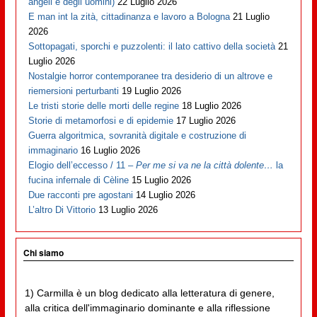
angeli e degli uomini)
22 Luglio 2026
E man int la zità, cittadinanza e lavoro a Bologna
21 Luglio
2026
Sottopagati, sporchi e puzzolenti: il lato cattivo della società
21
Luglio 2026
Nostalgie horror contemporanee tra desiderio di un altrove e
riemersioni perturbanti
19 Luglio 2026
Le tristi storie delle morti delle regine
18 Luglio 2026
Storie di metamorfosi e di epidemie
17 Luglio 2026
Guerra algoritmica, sovranità digitale e costruzione di
immaginario
16 Luglio 2026
Elogio dell’eccesso / 11 –
Per me si va ne la città dolente…
la
fucina infernale di Cèline
15 Luglio 2026
Due racconti pre agostani
14 Luglio 2026
L’altro Di Vittorio
13 Luglio 2026
Chi siamo
1) Carmilla è un blog dedicato alla letteratura di genere,
alla critica dell'immaginario dominante e alla riflessione