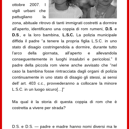
ottobre 2007. I
vigili urbani che
pattugliano la
zona, abituale ritrovo di tanti immigrati costretti a dormire
all’aperto, identificano una coppia di rom rumeni,
D.S
. e
D.S
., e la loro bambina,
L.S.C.
La polizia municipale
diffida il padre “a tenere la propria figlia L.S.C. in uno
stato di disagio costringendola a dormire, durante tutto
l’arco della giornata, all’aperto e allevandola
conseguentemente in luoghi insalubri e pericolosi.” Il
padre della piccola rom viene anche avvisato che “nel
caso la bambina fosse rintracciata dagli organi di polizia
continuamente in uno stato di disagio gli stessi, ai sensi
dell’ art. 403 c.c., provvederanno a collocare la minore
L.S.C. in un luogo sicuro[…]”
Ma qual è la storia di questa coppia di rom che è
costretta a vivere per strada?
D.S. e D.S. — padre e madre hanno nomi diversi ma le