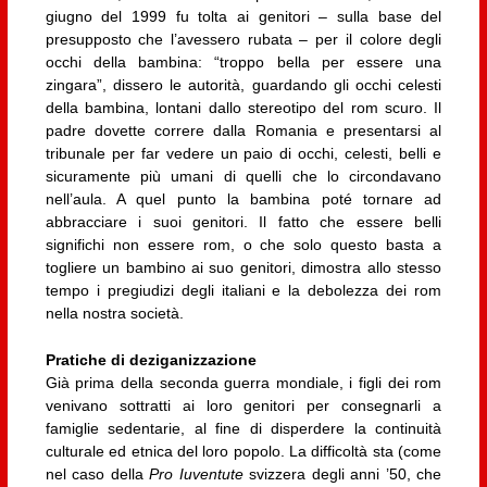
giugno del 1999 fu tolta ai genitori – sulla base del
presupposto che l’avessero rubata – per il colore degli
occhi della bambina: “troppo bella per essere una
zingara”, dissero le autorità, guardando gli occhi celesti
della bambina, lontani dallo stereotipo del rom scuro. Il
padre dovette correre dalla Romania e presentarsi al
tribunale per far vedere un paio di occhi, celesti, belli e
sicuramente più umani di quelli che lo circondavano
nell’aula. A quel punto la bambina poté tornare ad
abbracciare i suoi genitori. Il fatto che essere belli
significhi non essere rom, o che solo questo basta a
togliere un bambino ai suo genitori, dimostra allo stesso
tempo i pregiudizi degli italiani e la debolezza dei rom
nella nostra società.
Pratiche di deziganizzazione
Già prima della seconda guerra mondiale, i figli dei rom
venivano sottratti ai loro genitori per consegnarli a
famiglie sedentarie, al fine di disperdere la continuità
culturale ed etnica del loro popolo. La difficoltà sta (come
nel caso della
Pro Iuventute
svizzera degli anni ’50, che