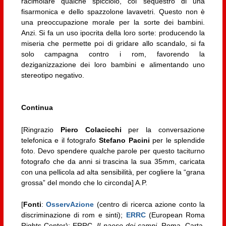
racimolare qualche spicciolo, col sequestro di una
fisarmonica e dello spazzolone lavavetri. Questo non è
una preoccupazione morale per la sorte dei bambini.
Anzi. Si fa un uso ipocrita della loro sorte: producendo la
miseria che permette poi di gridare allo scandalo, si fa
solo campagna contro i rom, favorendo la
deziganizzazione dei loro bambini e alimentando uno
stereotipo negativo.
Continua
[Ringrazio
Piero Colacicchi
per la conversazione
telefonica e il fotografo
Stefano Pacini
per le splendide
foto. Devo spendere qualche parole per questo taciturno
fotografo che da anni si trascina la sua 35mm, caricata
con una pellicola ad alta sensibilità, per cogliere la “grana
grossa” del mondo che lo circonda] A.P.
[
Fonti
:
OsservAzione
(centro di ricerca azione conto la
discriminazione di rom e sinti);
ERRC
(European Roma
Rights Center); ERRC,
Il paese dei campi
, Roma, Carta,