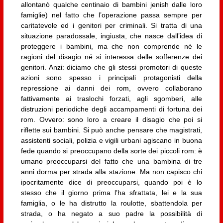
allontanò qualche centinaio di bambini jenish dalle loro
famiglie) nel fatto che l’operazione passa sempre per
caritatevole ed i genitori per criminali. Si tratta di una
situazione paradossale, ingiusta, che nasce dall’idea di
proteggere i bambini, ma che non comprende né le
ragioni del disagio né si interessa delle sofferenze dei
genitori. Anzi: diciamo che gli stessi promotori di queste
azioni sono spesso i principali protagonisti della
repressione ai danni dei rom, ovvero collaborano
fattivamente ai traslochi forzati, agli sgomberi, alle
distruzioni periodiche degli accampamenti di fortuna dei
rom. Ovvero: sono loro a creare il disagio che poi si
riflette sui bambini. Si può anche pensare che magistrati,
assistenti sociali, polizia e vigili urbani agiscano in buona
fede quando si preoccupano della sorte dei piccoli rom: è
umano preoccuparsi del fatto che una bambina di tre
anni dorma per strada alla stazione. Ma non capisco chi
ipocritamente dice di preoccuparsi, quando poi è lo
stesso che il giorno prima l’ha sfrattata, lei e la sua
famiglia, o le ha distrutto la roulotte, sbattendola per
strada, o ha negato a suo padre la possibilità di