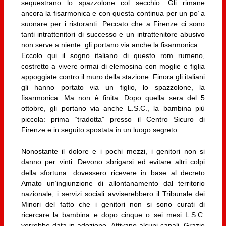
sequestrano lo spazzolone col secchio. Gli rimane
ancora la fisarmonica e con questa continua per un po’ a
suonare per i ristoranti. Peccato che a Firenze ci sono
tanti intrattenitori di successo e un intrattenitore abusivo
non serve a niente: gli portano via anche la fisarmonica.
Eccolo qui il sogno italiano di questo rom rumeno,
costretto a vivere ormai di elemosina con moglie e figlia
appoggiate contro il muro della stazione. Finora gli italiani
gli hanno portato via un figlio, lo spazzolone, la
fisarmonica. Ma non è finita. Dopo quella sera del 5
ottobre, gli portano via anche L.S.C., la bambina più
piccola: prima “tradotta” presso il Centro Sicuro di
Firenze e in seguito spostata in un luogo segreto.
Nonostante il dolore e i pochi mezzi, i genitori non si
danno per vinti. Devono sbrigarsi ed evitare altri colpi
della sfortuna: dovessero ricevere in base al decreto
Amato un’ingiunzione di allontanamento dal territorio
nazionale, i servizi sociali avviserebbero il Tribunale dei
Minori del fatto che i genitori non si sono curati di
ricercare la bambina e dopo cinque o sei mesi L.S.C.
verrebbe data in adozione. Attivano alcuni canali. Grazie