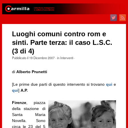
Luoghi comuni contro rom e
sinti. Parte terza: il caso L.S.C.
(3 di 4)
Pubblicato il
19 Dicembre 2007
· in
Interventi
·
di
Alberto Prunetti
[Le prime due parti di questo intervento si trovano
qui
e
qui
]
A.P.
Firenze
, piazza
della stazione di
Santa Maria
Novella. Sono
circa le 23 del 5