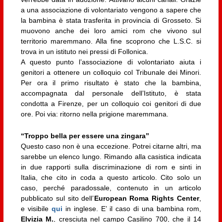
a una associazione di volontariato vengono a sapere che
la bambina è stata trasferita in provincia di Grosseto. Si
muovono anche dei loro amici rom che vivono sul
territorio maremmano. Alla fine scoprono che L.S.C. si
trova in un istituto nei pressi di Follonica.
A questo punto l’associazione di volontariato aiuta i
genitori a ottenere un colloquio col Tribunale dei Minori.
Per ora il primo risultato è stato che la bambina,
accompagnata dal personale dell’Istituto, è stata
condotta a Firenze, per un colloquio coi genitori di due
ore. Poi via: ritorno nella prigione maremmana.
“Troppo bella per essere una zingara”
Questo caso non è una eccezione. Potrei citarne altri, ma
sarebbe un elenco lungo. Rimando alla casistica indicata
in due rapporti sulla discriminazione di rom e sinti in
Italia, che cito in coda a questo articolo. Cito solo un
caso, perché paradossale, contenuto in un articolo
pubblicato sul sito dell’
European Roma Rights Center
,
e visibile
qui
in inglese. E’ il caso di una bambina rom,
Elvizia M.
, cresciuta nel campo Casilino 700, che il 14