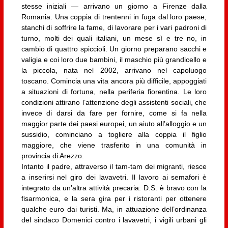
stesse iniziali — arrivano un giorno a Firenze dalla
Romania. Una coppia di trentenni in fuga dal loro paese,
stanchi di soffrire la fame, di lavorare per i vari padroni di
turno, molti dei quali italiani, un mese sì e tre no, in
cambio di quattro spiccioli. Un giorno preparano sacchi e
valigia e coi loro due bambini, il maschio più grandicello e
la piccola, nata nel 2002, arrivano nel capoluogo
toscano. Comincia una vita ancora più difficile, appoggiati
a situazioni di fortuna, nella periferia fiorentina. Le loro
condizioni attirano l’attenzione degli assistenti sociali, che
invece di darsi da fare per fornire, come si fa nella
maggior parte dei paesi europei, un aiuto all’alloggio e un
sussidio, cominciano a togliere alla coppia il figlio
maggiore, che viene trasferito in una comunità in
provincia di Arezzo.
Intanto il padre, attraverso il tam-tam dei migranti, riesce
a inserirsi nel giro dei lavavetri. Il lavoro ai semafori è
integrato da un’altra attività precaria: D.S. è bravo con la
fisarmonica, e la sera gira per i ristoranti per ottenere
qualche euro dai turisti. Ma, in attuazione dell’ordinanza
del sindaco Domenici contro i lavavetri, i vigili urbani gli