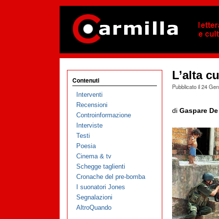
L’alta cu
Contenuti
Pubblicato il
24 Gen
Interventi
Recensioni
di
Gaspare De
Controinformazione
Interviste
Testi
Poesia
Cinema & tv
Schegge taglienti
Cronache del pre-bomba
I suonatori Jones
Segnalazioni
AltroQuando