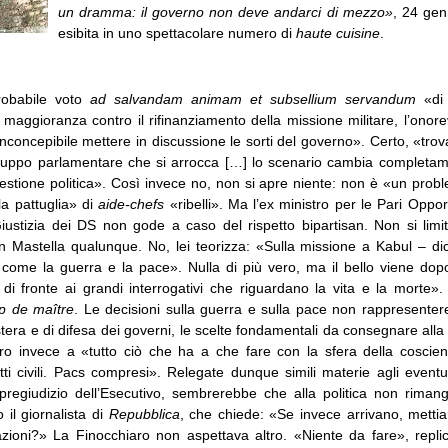
un dramma: il governo non deve andarci di mezzo»
, 24 gen
esibita in uno spettacolare numero di
haute cuisine
.
probabile voto
ad salvandam animam et subsellium servandum
«di
 maggioranza contro il rifinanziamento della missione militare, l’onor
concepibile mettere in discussione le sorti del governo». Certo, «trov
ruppo parlamentare che si arrocca […] lo scenario cambia completam
stione politica». Così invece no, non si apre niente: non è «un pro
la pattuglia» di
aide-chefs
«ribelli». Ma l’ex ministro per le Pari Oppor
iustizia dei DS non gode a caso del rispetto bipartisan. Non si limi
n Mastella qualunque. No, lei teorizza: «Sulla missione a Kabul – di
i come la guerra e la pace». Nulla di più vero, ma il bello viene dop
di fronte ai grandi interrogativi che riguardano la vita e la morte». 
p de maître
. Le decisioni sulla guerra e sulla pace non rappresentere
estera e di difesa dei governi, le scelte fondamentali da consegnare alla
ero invece a «tutto ciò che ha a che fare con la sfera della cosci
tti civili. Pacs compresi». Relegate dunque simili materie agli eventu
 pregiudizio dell’Esecutivo, sembrerebbe che alla politica non riman
 il giornalista di
Repubblica
, che chiede: «Se invece arrivano, mettia
zazioni?» La Finocchiaro non aspettava altro. «Niente da fare», replica