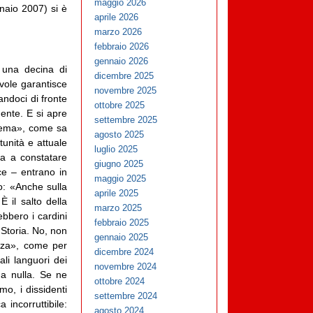
maggio 2026
naio 2007) si è
aprile 2026
marzo 2026
febbraio 2026
gennaio 2026
 una decina di
dicembre 2025
evole garantisce
novembre 2025
andoci di fronte
ottobre 2025
ente. E si apre
settembre 2025
blema», come sa
agosto 2025
tunità e attuale
luglio 2025
ta a constatare
giugno 2025
ce – entrano in
maggio 2025
o: «Anche sulla
aprile 2025
È il salto della
marzo 2025
bbero i cardini
febbraio 2025
 Storia. No, non
gennaio 2025
enza», come per
dicembre 2024
ali languori dei
novembre 2024
ga nulla. Se ne
ottobre 2024
mo, i dissidenti
settembre 2024
 incorruttibile:
agosto 2024