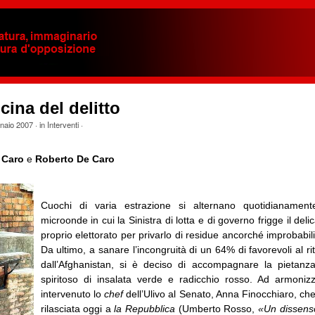
cina del delitto
naio 2007
· in
Interventi
·
 Caro
e
Roberto De Caro
Cuochi di varia estrazione si alternano quotidianament
microonde in cui la Sinistra di lotta e di governo frigge il deli
proprio elettorato per privarlo di residue ancorché improbabili 
Da ultimo, a sanare l’incongruità di un 64% di favorevoli al rit
dall’Afghanistan, si è deciso di accompagnare la pietanz
spiritoso di insalata verde e radicchio rosso. Ad armoniz
intervenuto lo
chef
dell’Ulivo al Senato, Anna Finocchiaro, che 
rilasciata oggi a
la Repubblica
(Umberto Rosso,
«Un dissenso