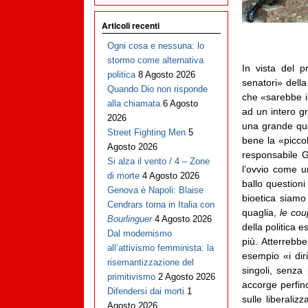
Articoli recenti
Ogni cosa e nessuna: lo
stormo come alternativa
In vista del 
politica
8 Agosto 2026
senatori» della
Quando Dio non risponde
che «sarebbe in
alla chiamata
6 Agosto
ad un intero g
2026
una grande que
Street Fighting Men
5
bene la «picco
Agosto 2026
responsabile G
Si alza il vento / 4 – Zone
l’ovvio come u
di morte
4 Agosto 2026
ballo question
Genova è Napoli: Blaise
bioetica siamo 
Cendrars torna in Italia con
quaglia,
le cou
Bourlinguer
4 Agosto 2026
della politica 
Dal modernismo
più. Atterrebb
all’attivismo femminista: la
esempio «i diri
risemantizzazione del
singoli, senza
primitivismo
2 Agosto 2026
accorge perfino
Difendersi dai morti
1
sulle liberaliz
Agosto 2026