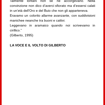
Talmente lontani non se ne accorgevano. Nella
convinzione non dico d’averci sfiorato ma d’essersi calati
in un’età dell’Oro e del Buio che non gli apparteneva.
Eravamo un colorito allarme avanzante, con suddivisioni
manichee neanche tra buoni e cattivi.
Leggevano in aramaico quando noi scrivevamo in
cirillico.”
(Gilberto, 1995)
LA VOCE E IL VOLTO DI GILBERTO