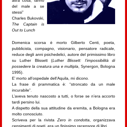
altra cosa, fanno
del male a se
stessi”
Charles Bukovski,
The Captain is
Out to Lunch
Domenica scorsa è morto Gilberto Centi, poeta,
pubblicista, compagno, visionario, pensatore radicale,
reduce degli anni psichedelici, autore del primissimo libro
su Luther Blissett (
Luther Blissett: l’impossibilità di
possedere la creatura una e multipla
, Synergon, Bologna
1995).
E’ morto all’ospedale dell’Aquila, mi dicono.
La frase di prammatica è: “stroncato da un male
incurabile”.
L’aveva tenuto nascosto a tutti, o forse se n’era accorto
tardi persino lui.
A dispetto della sua attitudine da eremita, a Bologna era
molto conosciuto.
Scriveva per la rivista
Zero in condotta
, organizzava
censimenti di poeti, era un finissimo recensore di libri.