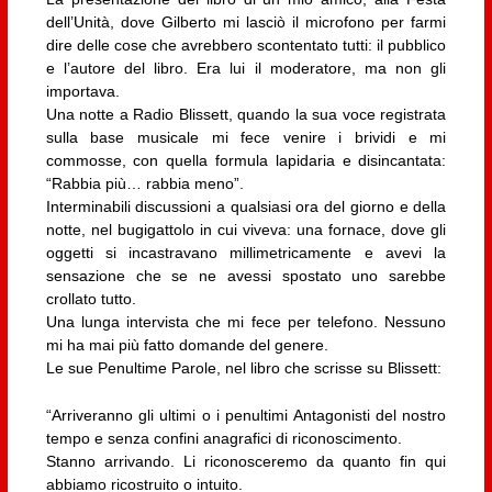
dell’Unità, dove Gilberto mi lasciò il microfono per farmi
dire delle cose che avrebbero scontentato tutti: il pubblico
e l’autore del libro. Era lui il moderatore, ma non gli
importava.
Una notte a Radio Blissett, quando la sua voce registrata
sulla base musicale mi fece venire i brividi e mi
commosse, con quella formula lapidaria e disincantata:
“Rabbia più… rabbia meno”.
Interminabili discussioni a qualsiasi ora del giorno e della
notte, nel bugigattolo in cui viveva: una fornace, dove gli
oggetti si incastravano millimetricamente e avevi la
sensazione che se ne avessi spostato uno sarebbe
crollato tutto.
Una lunga intervista che mi fece per telefono. Nessuno
mi ha mai più fatto domande del genere.
Le sue Penultime Parole, nel libro che scrisse su Blissett:
“Arriveranno gli ultimi o i penultimi Antagonisti del nostro
tempo e senza confini anagrafici di riconoscimento.
Stanno arrivando. Li riconosceremo da quanto fin qui
abbiamo ricostruito o intuito.