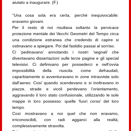
aiutato a inaugurare. (F.)
“Una cosa sola era certa, perché inequivocabile:
eravamo giovani.
Per il resto di noi risultava soltanto la pervicace
proiezione mentale dei Vecchi Geometri del Tempo circa
una condizione estranea che credendo di capire si
ostinavano a spiegare. Poi dal fastidio passai al sorriso.
Ci ‘pedinavano’ annotando i nostri ‘segnali’ che
diventavano dissertazioni sulle terze pagine e gli special
televisivi. Ci definivano per possederci e nell’ovvia
impossibilità della riuscita come defraudati,
caparbiamente si avventuravano in zone intravviste solo
dall’aereo. Cosi’ quando scendevano e si inoltravano in
piazze, strade e vicoli perdevano l’orientamento,
aggravando il loro stato confusionale, utilizzando le sole
mappe in loro possesso: quelle ‘fuori corso’ del loro
tempo.
Così mostravano a noi quel che non eravamo,
irriconoscibili, con radi agganci alla realtà,
complessivamente stravolta.