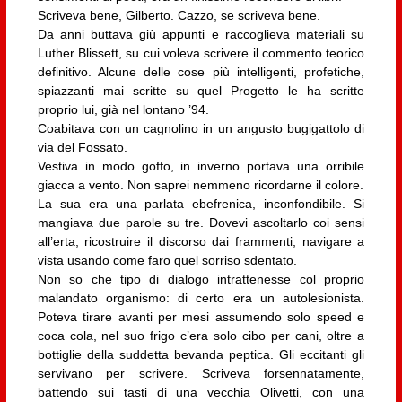
Scriveva bene, Gilberto. Cazzo, se scriveva bene.
Da anni buttava giù appunti e raccoglieva materiali su
Luther Blissett, su cui voleva scrivere il commento teorico
definitivo. Alcune delle cose più intelligenti, profetiche,
spiazzanti mai scritte su quel Progetto le ha scritte
proprio lui, già nel lontano ’94.
Coabitava con un cagnolino in un angusto bugigattolo di
via del Fossato.
Vestiva in modo goffo, in inverno portava una orribile
giacca a vento. Non saprei nemmeno ricordarne il colore.
La sua era una parlata ebefrenica, inconfondibile. Si
mangiava due parole su tre. Dovevi ascoltarlo coi sensi
all’erta, ricostruire il discorso dai frammenti, navigare a
vista usando come faro quel sorriso sdentato.
Non so che tipo di dialogo intrattenesse col proprio
malandato organismo: di certo era un autolesionista.
Poteva tirare avanti per mesi assumendo solo speed e
coca cola, nel suo frigo c’era solo cibo per cani, oltre a
bottiglie della suddetta bevanda peptica. Gli eccitanti gli
servivano per scrivere. Scriveva forsennatamente,
battendo sui tasti di una vecchia Olivetti, con una