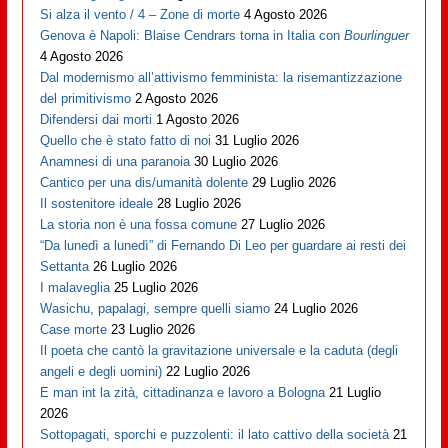
Si alza il vento / 4 – Zone di morte
4 Agosto 2026
Genova è Napoli: Blaise Cendrars torna in Italia con
Bourlinguer
4 Agosto 2026
Dal modernismo all’attivismo femminista: la risemantizzazione
del primitivismo
2 Agosto 2026
Difendersi dai morti
1 Agosto 2026
Quello che è stato fatto di noi
31 Luglio 2026
Anamnesi di una paranoia
30 Luglio 2026
Cantico per una dis/umanità dolente
29 Luglio 2026
Il sostenitore ideale
28 Luglio 2026
La storia non è una fossa comune
27 Luglio 2026
“Da lunedì a lunedì” di Fernando Di Leo per guardare ai resti dei
Settanta
26 Luglio 2026
I malaveglia
25 Luglio 2026
Wasichu, papalagi, sempre quelli siamo
24 Luglio 2026
Case morte
23 Luglio 2026
Il poeta che cantò la gravitazione universale e la caduta (degli
angeli e degli uomini)
22 Luglio 2026
E man int la zità, cittadinanza e lavoro a Bologna
21 Luglio
2026
Sottopagati, sporchi e puzzolenti: il lato cattivo della società
21