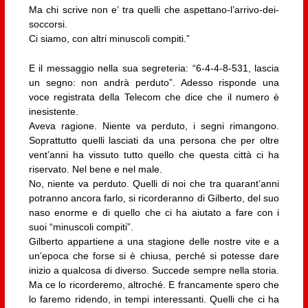
Ma chi scrive non e’ tra quelli che aspettano-l’arrivo-dei-
soccorsi.
Ci siamo, con altri minuscoli compiti.”
E il messaggio nella sua segreteria: “6-4-4-8-531, lascia
un segno: non andrà perduto”. Adesso risponde una
voce registrata della Telecom che dice che il numero è
inesistente.
Aveva ragione. Niente va perduto, i segni rimangono.
Soprattutto quelli lasciati da una persona che per oltre
vent’anni ha vissuto tutto quello che questa città ci ha
riservato. Nel bene e nel male.
No, niente va perduto. Quelli di noi che tra quarant’anni
potranno ancora farlo, si ricorderanno di Gilberto, del suo
naso enorme e di quello che ci ha aiutato a fare con i
suoi “minuscoli compiti”.
Gilberto appartiene a una stagione delle nostre vite e a
un’epoca che forse si è chiusa, perché si potesse dare
inizio a qualcosa di diverso. Succede sempre nella storia.
Ma ce lo ricorderemo, altroché. E francamente spero che
lo faremo ridendo, in tempi interessanti. Quelli che ci ha