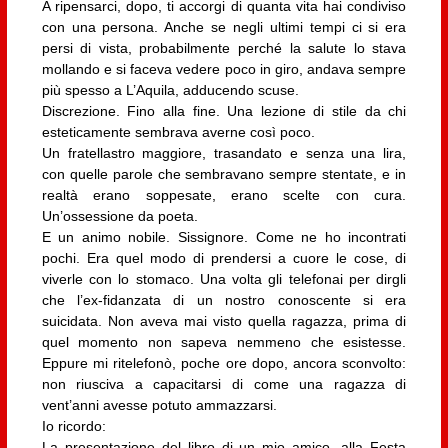
A ripensarci, dopo, ti accorgi di quanta vita hai condiviso
con una persona. Anche se negli ultimi tempi ci si era
persi di vista, probabilmente perché la salute lo stava
mollando e si faceva vedere poco in giro, andava sempre
più spesso a L’Aquila, adducendo scuse.
Discrezione. Fino alla fine. Una lezione di stile da chi
esteticamente sembrava averne così poco.
Un fratellastro maggiore, trasandato e senza una lira,
con quelle parole che sembravano sempre stentate, e in
realtà erano soppesate, erano scelte con cura.
Un’ossessione da poeta.
E un animo nobile. Sissignore. Come ne ho incontrati
pochi. Era quel modo di prendersi a cuore le cose, di
viverle con lo stomaco. Una volta gli telefonai per dirgli
che l’ex-fidanzata di un nostro conoscente si era
suicidata. Non aveva mai visto quella ragazza, prima di
quel momento non sapeva nemmeno che esistesse.
Eppure mi ritelefonò, poche ore dopo, ancora sconvolto:
non riusciva a capacitarsi di come una ragazza di
vent’anni avesse potuto ammazzarsi.
Io ricordo:
La presentazione del libro di un mio amico, alla Festa