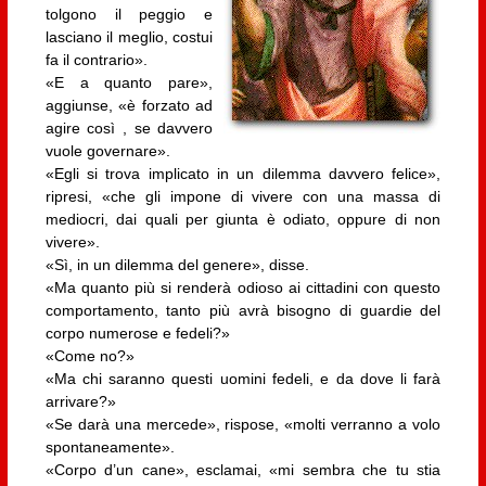
tolgono il peggio e
lasciano il meglio, costui
fa il contrario».
«E a quanto pare»,
aggiunse, «è forzato ad
agire così , se davvero
vuole governare».
«Egli si trova implicato in un dilemma davvero felice»,
ripresi, «che gli impone di vivere con una massa di
mediocri, dai quali per giunta è odiato, oppure di non
vivere».
«Sì, in un dilemma del genere», disse.
«Ma quanto più si renderà odioso ai cittadini con questo
comportamento, tanto più avrà bisogno di guardie del
corpo numerose e fedeli?»
«Come no?»
«Ma chi saranno questi uomini fedeli, e da dove li farà
arrivare?»
«Se darà una mercede», rispose, «molti verranno a volo
spontaneamente».
«Corpo d’un cane», esclamai, «mi sembra che tu stia