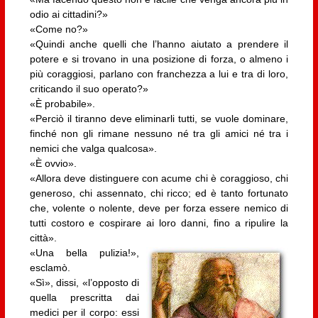
odio ai cittadini?»
«Come no?»
«Quindi anche quelli che l’hanno aiutato a prendere il
potere e si trovano in una posizione di forza, o almeno i
più coraggiosi, parlano con franchezza a lui e tra di loro,
criticando il suo operato?»
«È probabile».
«Perciò il tiranno deve eliminarli tutti, se vuole dominare,
finché non gli rimane nessuno né tra gli amici né tra i
nemici che valga qualcosa».
«È ovvio».
«Allora deve distinguere con acume chi è coraggioso, chi
generoso, chi assennato, chi ricco; ed è tanto fortunato
che, volente o nolente, deve per forza essere nemico di
tutti costoro e cospirare ai loro danni, fino a ripulire la
città».
«Una bella pulizia!»,
esclamò.
«Sì», dissi, «l’opposto di
quella prescritta dai
medici per il corpo: essi