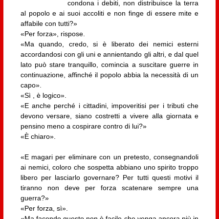
condona i debiti, non distribuisce la terra
al popolo e ai suoi accoliti e non finge di essere mite e
affabile con tutti?»
«Per forza», rispose.
«Ma quando, credo, si è liberato dei nemici esterni
accordandosi con gli uni e annientando gli altri, e dal quel
lato può stare tranquillo, comincia a suscitare guerre in
continuazione, affinché il popolo abbia la necessità di un
capo».
«Sì , è logico».
«E anche perché i cittadini, impoveritisi per i tributi che
devono versare, siano costretti a vivere alla giornata e
pensino meno a cospirare contro di lui?»
«È chiaro».
«E magari per eliminare con un pretesto, consegnandoli
ai nemici, coloro che sospetta abbiano uno spirito troppo
libero per lasciarlo governare? Per tutti questi motivi il
tiranno non deve per forza scatenare sempre una
guerra?»
«Per forza, sì».
«Ma facendo questo non è facile che venga ancora più in