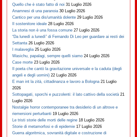
Quello che è stato fatto di noi
31 Luglio 2026
Anamnesi di una paranoia
30 Luglio 2026
Cantico per una dis/umanità dolente
29 Luglio 2026
Il sostenitore ideale
28 Luglio 2026
La storia non è una fossa comune
27 Luglio 2026
“Da lunedì a lunedì” di Fernando Di Leo per guardare ai resti dei
Settanta
26 Luglio 2026
I malaveglia
25 Luglio 2026
Wasichu, papalagi, sempre quelli siamo
24 Luglio 2026
Case morte
23 Luglio 2026
Il poeta che cantò la gravitazione universale e la caduta (degli
angeli e degli uomini)
22 Luglio 2026
E man int la zità, cittadinanza e lavoro a Bologna
21 Luglio
2026
Sottopagati, sporchi e puzzolenti: il lato cattivo della società
21
Luglio 2026
Nostalgie horror contemporanee tra desiderio di un altrove e
riemersioni perturbanti
19 Luglio 2026
Le tristi storie delle morti delle regine
18 Luglio 2026
Storie di metamorfosi e di epidemie
17 Luglio 2026
Guerra algoritmica, sovranità digitale e costruzione di