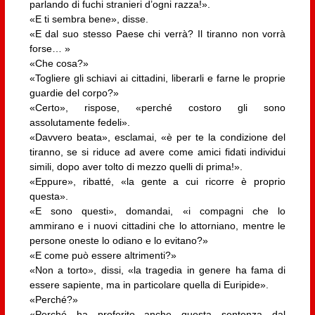
parlando di fuchi stranieri d’ogni razza!».
«E ti sembra bene», disse.
«E dal suo stesso Paese chi verrà? Il tiranno non vorrà
forse… »
«Che cosa?»
«Togliere gli schiavi ai cittadini, liberarli e farne le proprie
guardie del corpo?»
«Certo», rispose, «perché costoro gli sono
assolutamente fedeli».
«Davvero beata», esclamai, «è per te la condizione del
tiranno, se si riduce ad avere come amici fidati individui
simili, dopo aver tolto di mezzo quelli di prima!».
«Eppure», ribatté, «la gente a cui ricorre è proprio
questa».
«E sono questi», domandai, «i compagni che lo
ammirano e i nuovi cittadini che lo attorniano, mentre le
persone oneste lo odiano e lo evitano?»
«E come può essere altrimenti?»
«Non a torto», dissi, «la tragedia in genere ha fama di
essere sapiente, ma in particolare quella di Euripide».
«Perché?»
«Perché ha proferito anche questa sentenza dal