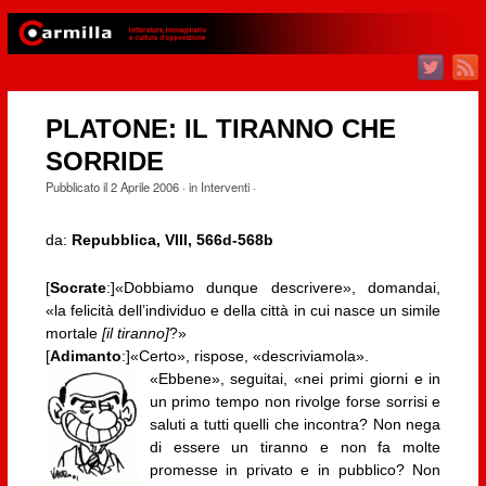
PLATONE: IL TIRANNO CHE
SORRIDE
Pubblicato il
2 Aprile 2006
· in
Interventi
·
da:
Repubblica, VIII, 566d-568b
[
Socrate
:]«Dobbiamo dunque descrivere», domandai,
«la felicità dell’individuo e della città in cui nasce un simile
mortale
[il tiranno]
?»
[
Adimanto
:]«Certo», rispose, «descriviamola».
«Ebbene», seguitai, «nei primi giorni e in
un primo tempo non rivolge forse sorrisi e
saluti a tutti quelli che incontra? Non nega
di essere un tiranno e non fa molte
promesse in privato e in pubblico? Non