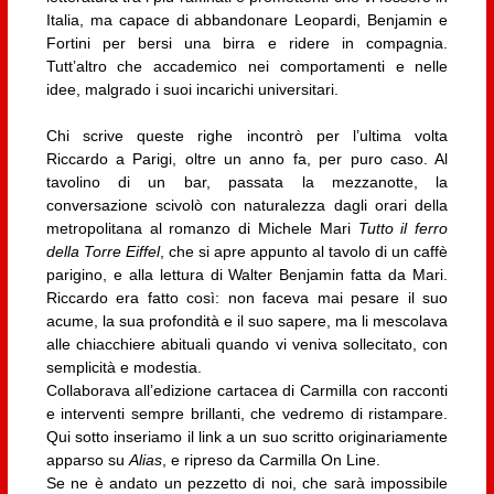
Italia, ma capace di abbandonare Leopardi, Benjamin e
Fortini per bersi una birra e ridere in compagnia.
Tutt’altro che accademico nei comportamenti e nelle
idee, malgrado i suoi incarichi universitari.
Chi scrive queste righe incontrò per l’ultima volta
Riccardo a Parigi, oltre un anno fa, per puro caso. Al
tavolino di un bar, passata la mezzanotte, la
conversazione scivolò con naturalezza dagli orari della
metropolitana al romanzo di Michele Mari
Tutto il ferro
della Torre Eiffel
, che si apre appunto al tavolo di un caffè
parigino, e alla lettura di Walter Benjamin fatta da Mari.
Riccardo era fatto così: non faceva mai pesare il suo
acume, la sua profondità e il suo sapere, ma li mescolava
alle chiacchiere abituali quando vi veniva sollecitato, con
semplicità e modestia.
Collaborava all’edizione cartacea di Carmilla con racconti
e interventi sempre brillanti, che vedremo di ristampare.
Qui sotto inseriamo il link a un suo scritto originariamente
apparso su
Alias
, e ripreso da Carmilla On Line.
Se ne è andato un pezzetto di noi, che sarà impossibile