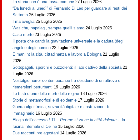
La storia non è una fossa comune
27 Luglio 2026
“Da lunedì a lunedì” di Fernando Di Leo per guardare ai resti dei
Settanta
26 Luglio 2026
I malaveglia
25 Luglio 2026
Wasichu, papalagi, sempre quelli siamo
24 Luglio 2026
Case morte
23 Luglio 2026
Il poeta che cantò la gravitazione universale e la caduta (degli
angeli e degli uomini)
22 Luglio 2026
E man int la zità, cittadinanza e lavoro a Bologna
21 Luglio
2026
Sottopagati, sporchi e puzzolenti: il lato cattivo della società
21
Luglio 2026
Nostalgie horror contemporanee tra desiderio di un altrove e
riemersioni perturbanti
19 Luglio 2026
Le tristi storie delle morti delle regine
18 Luglio 2026
Storie di metamorfosi e di epidemie
17 Luglio 2026
Guerra algoritmica, sovranità digitale e costruzione di
immaginario
16 Luglio 2026
Elogio dell’eccesso / 11 –
Per me si va ne la città dolente…
la
fucina infernale di Cèline
15 Luglio 2026
Due racconti pre agostani
14 Luglio 2026