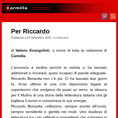
Per Riccardo
Pubblicato il
22 Settembre 2005
· in
Interventi
·
di
Valerio Evangelisti
, a nome di tutta la redazione di
Carmilla
L’annuncio è tardivo perché la notizia ci ha lasciato
addolorati e increduli, quasi incapaci di parole adeguate.
Riccardo Bonavita non c’è più. Ci ha lasciato due giorni
fa, forse vittima di una crisi depressiva legata al
superlavoro che svolgeva da quasi un anno: la stesura
per Il Mulino di una storia della letteratura italiana che gli
toglieva il sonno e consumava le sue energie.
Riccardo Bonavita: coltissimo, sempre pronto all’ironia,
sempre sorridente e gentile nei modi. Uno studioso di
letteratura tra i più raffinati e promettenti che vi fossero in