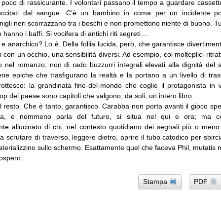
poco di rassicurante. I volontari passano il tempo a guardare casset
ccitati dal sangue. C’è un bambino in coma per un incidente p
nigli neri scorrazzano tra i boschi e non promettono niente di buono. Tu
hanno i baffi. Si vocifera di antichi riti segreti…
 e anarchico? Lo è. Della follia lucida, però, che garantisce divertiment
i con un occhio, una sensibilità diversi. Ad esempio, coi molteplici ritrat
 nel romanzo, non di rado buzzurri integrali elevati alla dignità del
ne epiche che trasfigurano la realtà e la portano a un livello di tras
rottesco: la grandinata fine-del-mondo che coglie il protagonista in v
oop del paese sono capitoli che valgono, da soli, un intero libro.
 il resto. Che è tanto, garantisco. Carabba non porta avanti il gioco spe
gia, e nemmeno parla del futuro, si situa nel qui e ora; ma 
e allucinato di chi, nel contesto quotidiano dei segnali più o meno
scrutare di traverso, leggere dietro, aprire il tubo catodico per sbirc
terializzino sullo schermo. Esattamente quel che faceva Phil, mutatis 
rospero.
Stampa
PDF