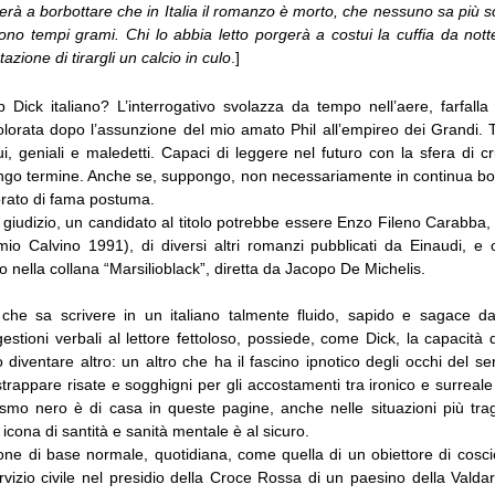
erà a borbottare che in Italia il romanzo è morto, che nessuno sa più s
sono tempi grami. Chi lo abbia letto porgerà a costui la cuffia da nott
azione di tirargli un calcio in culo
.]
p Dick italiano? L’interrogativo svolazza da tempo nell’aere, farfalla
olorata dopo l’assunzione del mio amato Phil all’empireo dei Grandi. T
, geniali e maledetti. Capaci di leggere nel futuro con la sfera di cri
ngo termine. Anche se, suppongo, non necessariamente in continua bolle
orato di fama postuma.
giudizio, un candidato al titolo potrebbe essere Enzo Fileno Carabba,
io Calvino 1991), di diversi altri romanzi pubblicati da Einaudi, e
to nella collana “Marsilioblack”, diretta da Jacopo De Michelis.
che sa scrivere in un italiano talmente fluido, sapido e sagace da
estioni verbali al lettore fettoloso, possiede, come Dick, la capacità di
 diventare altro: un altro che ha il fascino ipnotico degli occhi del 
trappare risate e sogghigni per gli accostamenti tra ironico e surreal
rismo nero è di casa in queste pagine, anche nelle situazioni più trag
icona di santità e sanità mentale è al sicuro.
one di base normale, quotidiana, come quella di un obiettore di cosc
ervizio civile nel presidio della Croce Rossa di un paesino della Vald