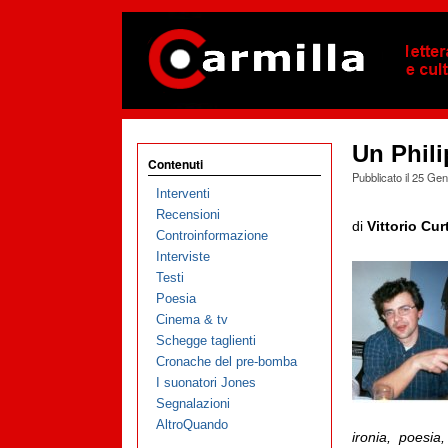
Un Phil
Contenuti
Pubblicato il
25 Gen
Interventi
Recensioni
di
Vittorio Cur
Controinformazione
Interviste
Testi
Poesia
Cinema & tv
Schegge taglienti
Cronache del pre-bomba
I suonatori Jones
Segnalazioni
AltroQuando
ironia, poesia