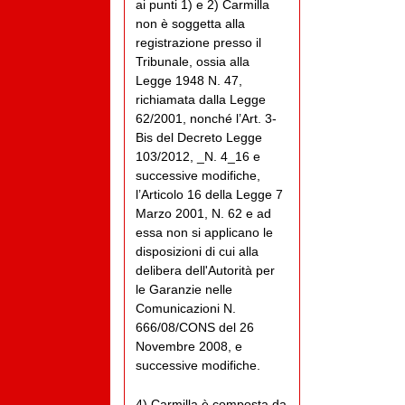
ai punti 1) e 2) Carmilla
non è soggetta alla
registrazione presso il
Tribunale, ossia alla
Legge 1948 N. 47,
richiamata dalla Legge
62/2001, nonché l’Art. 3-
Bis del Decreto Legge
103/2012, _N. 4_16 e
successive modifiche,
l’Articolo 16 della Legge 7
Marzo 2001, N. 62 e ad
essa non si applicano le
disposizioni di cui alla
delibera dell'Autorità per
le Garanzie nelle
Comunicazioni N.
666/08/CONS del 26
Novembre 2008, e
successive modifiche.
4) Carmilla è composta da