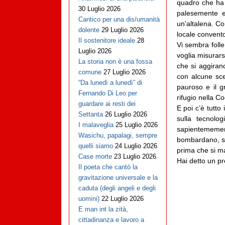
quadro che ha 
30 Luglio 2026
palesemente e
Cantico per una dis/umanità
un’altalena. Co
dolente
29 Luglio 2026
locale convento 
Il sostenitore ideale
28
Vi sembra folle
Luglio 2026
voglia misurars
La storia non è una fossa
che si aggirano
comune
27 Luglio 2026
con alcune sce
“Da lunedì a lunedì” di
pauroso e il g
Fernando Di Leo per
rifugio nella C
guardare ai resti dei
E poi c’è tutto
Settanta
26 Luglio 2026
sulla tecnolo
I malaveglia
25 Luglio 2026
sapientemement
Wasichu, papalagi, sempre
bombardano, sa 
quelli siamo
24 Luglio 2026
prima che si ma
Case morte
23 Luglio 2026
Hai detto un p
Il poeta che cantò la
gravitazione universale e la
caduta (degli angeli e degli
uomini)
22 Luglio 2026
E man int la zità,
cittadinanza e lavoro a