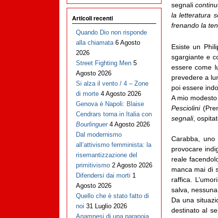
segnali
continu
la letteratura 
Articoli recenti
frenando la tent
Quando Dio non risponde
alla chiamata
6 Agosto
Esiste un Phili
2026
sgargiante e c
Street Fighting Men
5
essere come lui
Agosto 2026
prevedere a lu
Si alza il vento / 4 – Zone
poi essere ind
di morte
4 Agosto 2026
A mio modesto 
Genova è Napoli: Blaise
Pesciolini
(Prem
Cendrars torna in Italia con
segnali
, ospita
Bourlinguer
4 Agosto 2026
Dal modernismo
Carabba, uno 
all’attivismo femminista: la
provocare indig
risemantizzazione del
reale facendolo
primitivismo
2 Agosto 2026
manca mai di s
Difendersi dai morti
1
raffica. L’umo
Agosto 2026
salva, nessuna 
Quello che è stato fatto di
Da una situazi
noi
31 Luglio 2026
destinato al s
Anamnesi di una paranoia