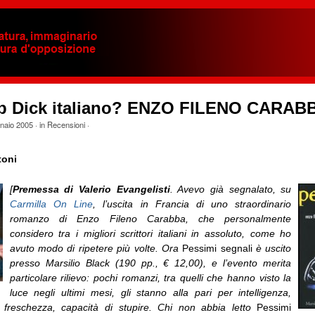
ip Dick italiano? ENZO FILENO CARAB
naio 2005
· in
Recensioni
·
toni
[
Premessa di Valerio Evangelisti
. Avevo già segnalato, su
Carmilla On Line
, l’uscita in Francia di uno straordinario
romanzo di Enzo Fileno Carabba, che personalmente
considero tra i migliori scrittori italiani in assoluto, come ho
avuto modo di ripetere più volte. Ora
Pessimi segnali
è uscito
presso Marsilio Black (190 pp., € 12,00), e l’evento merita
particolare rilievo: pochi romanzi, tra quelli che hanno visto la
luce negli ultimi mesi, gli stanno alla pari per intelligenza,
, freschezza, capacità di stupire. Chi non abbia letto
Pessimi