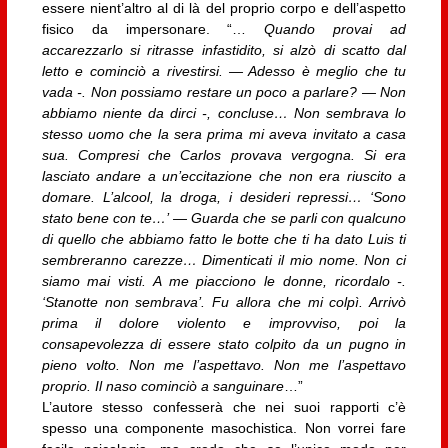
essere nient’altro al di là del proprio corpo e dell’aspetto
fisico da impersonare. “…
Quando provai ad
accarezzarlo si ritrasse infastidito, si alzò di scatto dal
letto e cominciò a rivestirsi. — Adesso è meglio che tu
vada -. Non possiamo restare un poco a parlare? — Non
abbiamo niente da dirci -, concluse… Non sembrava lo
stesso uomo che la sera prima mi aveva invitato a casa
sua. Compresi che Carlos provava vergogna. Si era
lasciato andare a un’eccitazione che non era riuscito a
domare. L’alcool, la droga, i desideri repressi… ‘Sono
stato bene con te…’ — Guarda che se parli con qualcuno
di quello che abbiamo fatto le botte che ti ha dato Luis ti
sembreranno carezze… Dimenticati il mio nome. Non ci
siamo mai visti. A me piacciono le donne, ricordalo -.
‘Stanotte non sembrava’. Fu allora che mi colpì. Arrivò
prima il dolore violento e improvviso, poi la
consapevolezza di essere stato colpito da un pugno in
pieno volto. Non me l’aspettavo. Non me l’aspettavo
proprio. Il naso cominciò a sanguinare
…”
L’autore stesso confesserà che nei suoi rapporti c’è
spesso una componente masochistica. Non vorrei fare