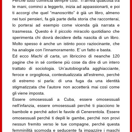
Perché tutto comincia sempre così. Ti arriva qualcosa tra
le mani, cominci a leggerlo, inizia ad appassionarti, e poi
ti accorgi che quel “manoscritto” è già un libro, almeno
nei tuoi pensieri, fa già parte della storia che racconterai,
lo porterai ad esempio come vicenda già narrata e
trasmessa. Questo è il piccolo miracolo quotidiano che
sperimenta chi dovrà decidere della nascita di un libro.
Molto spesso è anche un istinto poco raziocinante, che
ha analogie con l’innamoramento. E’ un fatto e basta.
Ed ecco
Machi di carta
, un libriccino di neanche 120
pagine che in sé contiene più cose da dire di un intero
trattato di sociologia. Un’autobiografia agghiacciante,
feroce e orgogliosa, contestualizzata all’estremo, perché
di estremo si parla: di una fuga da una identità
stigmatizzata che l’autore non accetterà mai così come
gli viene imposta.
Essere omosessuali a Cuba, essere omosessuali
nell’infanzia, essere omosessuali perché ti piacciono le
bambole e perché adori le favole di Cenerentola. Essere
omosessuali perché ti depili le gambe, perché non provi
nessun fremito verso le tue compagne, perché questa
femminilità scomoda e seducente fa impazzire i maschi