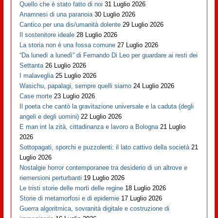
Quello che è stato fatto di noi
31 Luglio 2026
Anamnesi di una paranoia
30 Luglio 2026
Cantico per una dis/umanità dolente
29 Luglio 2026
Il sostenitore ideale
28 Luglio 2026
La storia non è una fossa comune
27 Luglio 2026
“Da lunedì a lunedì” di Fernando Di Leo per guardare ai resti dei
Settanta
26 Luglio 2026
I malaveglia
25 Luglio 2026
Wasichu, papalagi, sempre quelli siamo
24 Luglio 2026
Case morte
23 Luglio 2026
Il poeta che cantò la gravitazione universale e la caduta (degli
angeli e degli uomini)
22 Luglio 2026
E man int la zità, cittadinanza e lavoro a Bologna
21 Luglio
2026
Sottopagati, sporchi e puzzolenti: il lato cattivo della società
21
Luglio 2026
Nostalgie horror contemporanee tra desiderio di un altrove e
riemersioni perturbanti
19 Luglio 2026
Le tristi storie delle morti delle regine
18 Luglio 2026
Storie di metamorfosi e di epidemie
17 Luglio 2026
Guerra algoritmica, sovranità digitale e costruzione di