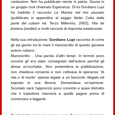
cantautore. Non ha pubblicato niente in patria. Suona in
un gruppo rock chiamato Esperanza. Di lui Gordiano Lupi
ha tradotto il racconto
La Marina nel mio passato
(pubblicato in appendice al saggio
Veder Cuba dalla
parte dei cuban
i ed. Terzo Millennio, 2002);
Vita de
jinetera
(inedito) e molti racconti di impronta esistenziale.
Nella sua introduzione,
Gordiano Lupi
racconta di come
gli sia giunto tra le mani il manoscritto di questo giovane
autore cubano.
Manoscritto… Una parola d’altri tempi. In termini poco
convinti gli era stato consegnato dall’autore perché gli
desse un’occhiata.. Non pretendeva la pubblicazione,
non chiedeva consensi e non coltivava le speranze “di
vita o di morte” spesso legate a un fascicolo rilegato ed
esposto in una libreria. Domandava un’opinione.
Scontato sarà l’approccio poco convinto e quasi distratto
che il traduttore riserverà a quelle pagine prima di
cominciare a leggerle.