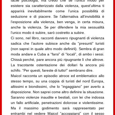
facile psicologia, ma credo che se l’unico modo per
esistere sia caratterizzato dalla violenza, quest’ultima ti
apparirà inevitabilmente come l’unica possibilità di
seduzione e di piacere. Se l’alternativa all’invisibilità è
l’esposizione alla violenza, ben venga, in certa misura,
anche la violenza. Se per difendere la mia sessualità
l’unico modo è subire, sarò costretto a subire.
Ci sono, nel libro, racconti davvero ripugnanti di violenza
sadica che l’autore subisce anche da “presunti” turisti
(non saprei in quale altro modo definirli). Sembra di gran
moda andare a Cuba a “farsi” di “locali”, di ambo i sessi.
Chissà perché, pare ancora più ripugnante lì che altrove.
La tracotante ostentazione dei dollari fa ancora più
schifo. “Per questi, fareste di tutto!” sembrano dire.
Maicol racconta un episodio atroce ed emblematico allo
stesso tempo, su una coppia di turisti del nord Europa,
altissimi e biondissimi, che lo “ingaggiano” per averlo a
disposizione. Non saprei come altro definire la situazione.
Saranno violenze inaudite e bestiali, con lei che indossa
un fallo artificiale, penetrazioni dolorose e violentissime.
Ma il massimo godimento sarà rappresentato per
entrambi nel vedere Maicol “accoppiarsi” con il sesso