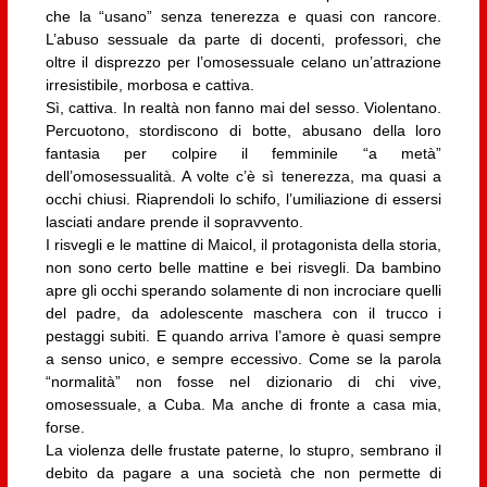
che la “usano” senza tenerezza e quasi con rancore.
L’abuso sessuale da parte di docenti, professori, che
oltre il disprezzo per l’omosessuale celano un’attrazione
irresistibile, morbosa e cattiva.
Sì, cattiva. In realtà non fanno mai del sesso. Violentano.
Percuotono, stordiscono di botte, abusano della loro
fantasia per colpire il femminile “a metà”
dell’omosessualità. A volte c’è sì tenerezza, ma quasi a
occhi chiusi. Riaprendoli lo schifo, l’umiliazione di essersi
lasciati andare prende il sopravvento.
I risvegli e le mattine di Maicol, il protagonista della storia,
non sono certo belle mattine e bei risvegli. Da bambino
apre gli occhi sperando solamente di non incrociare quelli
del padre, da adolescente maschera con il trucco i
pestaggi subiti. E quando arriva l’amore è quasi sempre
a senso unico, e sempre eccessivo. Come se la parola
“normalità” non fosse nel dizionario di chi vive,
omosessuale, a Cuba. Ma anche di fronte a casa mia,
forse.
La violenza delle frustate paterne, lo stupro, sembrano il
debito da pagare a una società che non permette di