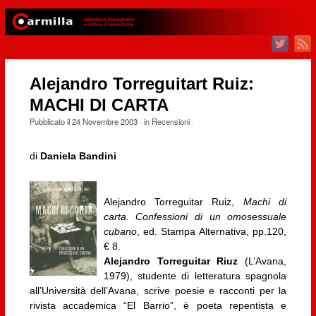
Alejandro Torreguitart Ruiz:
MACHI DI CARTA
Pubblicato il
24 Novembre 2003
· in
Recensioni
·
di
Daniela Bandini
Alejandro Torreguitar Ruiz,
Machi di
carta. Confessioni di un omosessuale
cubano
, ed. Stampa Alternativa, pp.120,
€ 8.
Alejandro Torreguitar Riuz
(L’Avana,
1979), studente di letteratura spagnola
all’Università dell’Avana, scrive poesie e racconti per la
rivista accademica “El Barrio”, è poeta repentista e