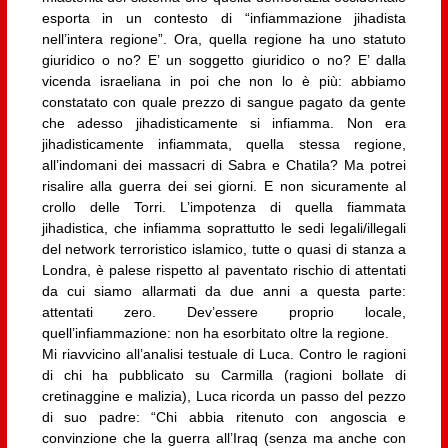
esporta in un contesto di “infiammazione jihadista
nell’intera regione”. Ora, quella regione ha uno statuto
giuridico o no? E’ un soggetto giuridico o no? E’ dalla
vicenda israeliana in poi che non lo è più: abbiamo
constatato con quale prezzo di sangue pagato da gente
che adesso jihadisticamente si infiamma. Non era
jihadisticamente infiammata, quella stessa regione,
all’indomani dei massacri di Sabra e Chatila? Ma potrei
risalire alla guerra dei sei giorni. E non sicuramente al
crollo delle Torri. L’impotenza di quella fiammata
jihadistica, che infiamma soprattutto le sedi legali/illegali
del network terroristico islamico, tutte o quasi di stanza a
Londra, è palese rispetto al paventato rischio di attentati
da cui siamo allarmati da due anni a questa parte:
attentati zero. Dev’essere proprio locale,
quell’infiammazione: non ha esorbitato oltre la regione.
Mi riavvicino all’analisi testuale di Luca. Contro le ragioni
di chi ha pubblicato su Carmilla (ragioni bollate di
cretinaggine e malizia), Luca ricorda un passo del pezzo
di suo padre: “Chi abbia ritenuto con angoscia e
convinzione che la guerra all’Iraq (senza ma anche con