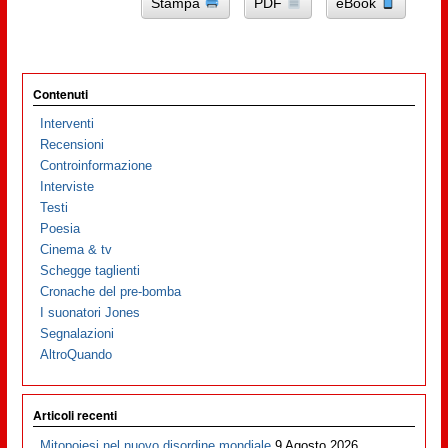
Stampa
PDF
eBook
Contenuti
Interventi
Recensioni
Controinformazione
Interviste
Testi
Poesia
Cinema & tv
Schegge taglienti
Cronache del pre-bomba
I suonatori Jones
Segnalazioni
AltroQuando
Articoli recenti
Mitopoiesi nel nuovo disordine mondiale
9 Agosto 2026