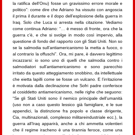
la ratifica dell’Onu) fosse un gravissimo errore morale e
politico”: come dire che Adriano ha vissuto con angoscia
il prima il durante e il dopo dell’esplosione della guerra in
Iraq. Solo che Luca si arresta nella citazione. Vediamo
come continua Adriano: “… è messo di fronte, ora che la
guerra c’è, e che si svolge in modo così impervio, alla
questione di fondo del rapporto con gli Stati Uniti. Non so
se la salmodia sull’antiamericanismo la metta a fuoco, o
al contrario la offuschi”. Ora, mi pare, è davvero legittimo
incazzarsi: io sono uno di quelli che salmodia contro i
salmodiatori sull’antiamericanismo e sono parecchio
irritato da questo atteggiamento snobbino, da intellettuale
che eietta lapilli come se fosse un vulcano. E l’irritazione
è motivata dalla declinazione che Sofri padre conferisce
al cosiddetto antiamericanismo, nelle righe che seguono:
“Se gli Stati Uniti sono il nemico principale dell’umanità
(uso non a caso questo lessico già famigliare, e le sue
appendici, la distinzione fra popolo e classe dirigente,
Cia, multinazionali, complesso militareindustriale ecc.), la
guerra all’Iraq apparirà, anche a chi ammetta volentieri
che il regime iracheno è una tirannia feroce, come una