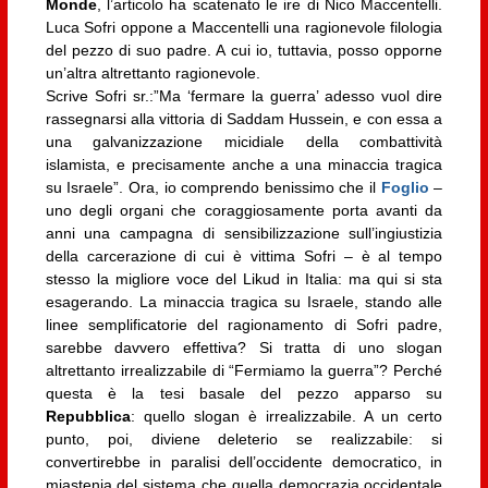
Monde
, l’articolo ha scatenato le ire di Nico Maccentelli.
Luca Sofri oppone a Maccentelli una ragionevole filologia
del pezzo di suo padre. A cui io, tuttavia, posso opporne
un’altra altrettanto ragionevole.
Scrive Sofri sr.:”Ma ‘fermare la guerra’ adesso vuol dire
rassegnarsi alla vittoria di Saddam Hussein, e con essa a
una galvanizzazione micidiale della combattività
islamista, e precisamente anche a una minaccia tragica
su Israele”. Ora, io comprendo benissimo che il
Foglio
–
uno degli organi che coraggiosamente porta avanti da
anni una campagna di sensibilizzazione sull’ingiustizia
della carcerazione di cui è vittima Sofri – è al tempo
stesso la migliore voce del Likud in Italia: ma qui si sta
esagerando. La minaccia tragica su Israele, stando alle
linee semplificatorie del ragionamento di Sofri padre,
sarebbe davvero effettiva? Si tratta di uno slogan
altrettanto irrealizzabile di “Fermiamo la guerra”? Perché
questa è la tesi basale del pezzo apparso su
Repubblica
: quello slogan è irrealizzabile. A un certo
punto, poi, diviene deleterio se realizzabile: si
convertirebbe in paralisi dell’occidente democratico, in
miastenia del sistema che quella democrazia occidentale