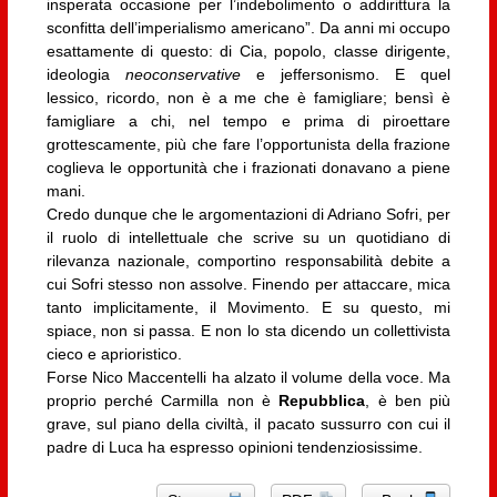
insperata occasione per l’indebolimento o addirittura la
sconfitta dell’imperialismo americano”. Da anni mi occupo
esattamente di questo: di Cia, popolo, classe dirigente,
ideologia
neoconservative
e jeffersonismo. E quel
lessico, ricordo, non è a me che è famigliare; bensì è
famigliare a chi, nel tempo e prima di piroettare
grottescamente, più che fare l’opportunista della frazione
coglieva le opportunità che i frazionati donavano a piene
mani.
Credo dunque che le argomentazioni di Adriano Sofri, per
il ruolo di intellettuale che scrive su un quotidiano di
rilevanza nazionale, comportino responsabilità debite a
cui Sofri stesso non assolve. Finendo per attaccare, mica
tanto implicitamente, il Movimento. E su questo, mi
spiace, non si passa. E non lo sta dicendo un collettivista
cieco e aprioristico.
Forse Nico Maccentelli ha alzato il volume della voce. Ma
proprio perché Carmilla non è
Repubblica
, è ben più
grave, sul piano della civiltà, il pacato sussurro con cui il
padre di Luca ha espresso opinioni tendenziosissime.