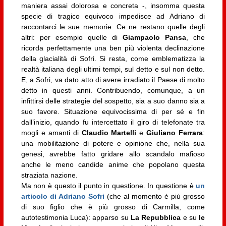
maniera assai dolorosa e concreta -, insomma questa
specie di tragico equivoco impedisce ad Adriano di
raccontarci le sue memorie. Ce ne restano quelle degli
altri: per esempio quelle di
Giampaolo Pansa
, che
ricorda perfettamente una ben più violenta declinazione
della glacialità di Sofri. Si resta, come emblematizza la
realtà italiana degli ultimi tempi, sul detto e sul non detto.
E, a Sofri, va dato atto di avere irradiato il Paese di molto
detto in questi anni. Contribuendo, comunque, a un
infittirsi delle strategie del sospetto, sia a suo danno sia a
suo favore. Situazione equivocissima di per sé e fin
dall’inizio, quando fu intercettato il giro di telefonate tra
mogli e amanti di
Claudio Martelli
e
Giuliano Ferrara
:
una mobilitazione di potere e opinione che, nella sua
genesi, avrebbe fatto gridare allo scandalo mafioso
anche le meno candide anime che popolano questa
straziata nazione.
Ma non è questo il punto in questione. In questione è
un
articolo di Adriano Sofri
(che al momento è più grosso
di suo figlio che è più grosso di Carmilla, come
autotestimonia Luca): apparso su
La Repubblica
e su
le