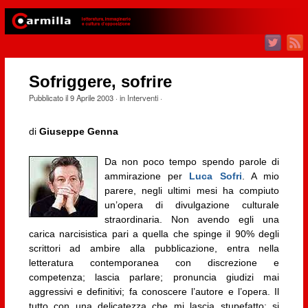
Sofriggere, sofrire
Pubblicato il
9 Aprile 2003
· in
Interventi
·
di
Giuseppe Genna
Da non poco tempo spendo parole di
ammirazione per
Luca Sofri
. A mio
parere, negli ultimi mesi ha compiuto
un’opera di divulgazione culturale
straordinaria. Non avendo egli una
carica narcisistica pari a quella che spinge il 90% degli
scrittori ad ambire alla pubblicazione, entra nella
letteratura contemporanea con discrezione e
competenza; lascia parlare; pronuncia giudizi mai
aggressivi e definitivi; fa conoscere l’autore e l’opera. Il
tutto con una delicatezza che mi lascia stupefatto: si