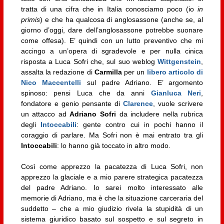
tratta di una cifra che in Italia conosciamo poco (io
in
primis
) e che ha qualcosa di anglosassone (anche se, al
giorno d’oggi, dare dell’anglosassone potrebbe suonare
come offesa). E’ quindi con un lutto preventivo che mi
accingo a un’opera di sgradevole e per nulla cinica
risposta a Luca Sofri che, sul suo weblog
Wittgenstein
,
assalta la redazione di
Carmilla
per un
libero articolo di
Nico Maccentelli
sul padre Adriano. E’ argomento
spinoso: pensi Luca che da anni
Gianluca Neri
,
fondatore e genio pensante di
Clarence
, vuole scrivere
un attacco ad
Adriano Sofri
da includere nella rubrica
degli
Intoccabili
: gente contro cui in pochi hanno il
coraggio di parlare. Ma Sofri non è mai entrato tra gli
Intoccabili
: lo hanno già toccato in altro modo.
Così come apprezzo la pacatezza di Luca Sofri, non
apprezzo la glaciale e a mio parere strategica pacatezza
del padre Adriano. Io sarei molto interessato alle
memorie di Adriano, ma è che la situazione carceraria del
suddetto – che a mio giudizio rivela la stupidità di un
sistema giuridico basato sul sospetto e sul segreto in