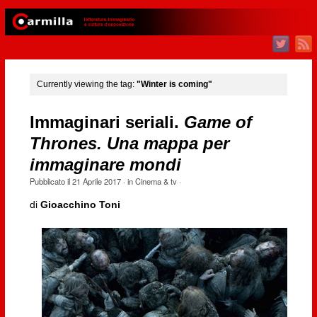
Currently viewing the tag:
"Winter is coming"
Immaginari seriali.
Game of
Thrones. Una mappa per
immaginare mondi
Pubblicato il
21 Aprile 2017
· in
Cinema & tv
·
di
Gioacchino Toni