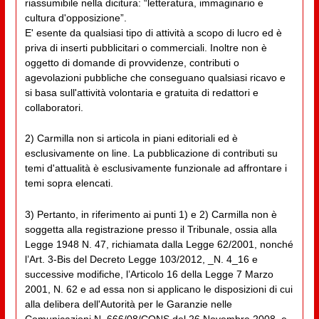
riassumibile nella dicitura: “letteratura, immaginario e
cultura d'opposizione”.
E' esente da qualsiasi tipo di attività a scopo di lucro ed è
priva di inserti pubblicitari o commerciali. Inoltre non è
oggetto di domande di provvidenze, contributi o
agevolazioni pubbliche che conseguano qualsiasi ricavo e
si basa sull'attività volontaria e gratuita di redattori e
collaboratori.
2) Carmilla non si articola in piani editoriali ed è
esclusivamente on line. La pubblicazione di contributi su
temi d'attualità è esclusivamente funzionale ad affrontare i
temi sopra elencati.
3) Pertanto, in riferimento ai punti 1) e 2) Carmilla non è
soggetta alla registrazione presso il Tribunale, ossia alla
Legge 1948 N. 47, richiamata dalla Legge 62/2001, nonché
l’Art. 3-Bis del Decreto Legge 103/2012, _N. 4_16 e
successive modifiche, l’Articolo 16 della Legge 7 Marzo
2001, N. 62 e ad essa non si applicano le disposizioni di cui
alla delibera dell'Autorità per le Garanzie nelle
Comunicazioni N. 666/08/CONS del 26 Novembre 2008, e