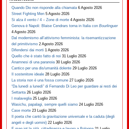
Quando Dio non risponde alla chiamata
6 Agosto 2026
Street Fighting Men
5 Agosto 2026
Si alza il vento / 4 – Zone di morte
4 Agosto 2026
Genova è Napoli: Blaise Cendrars torna in Italia con
Bourlinguer
4 Agosto 2026
Dal modernismo all’attivismo femminista: la risemantizzazione
del primitivismo
2 Agosto 2026
Difendersi dai morti
1 Agosto 2026
Quello che è stato fatto di noi
31 Luglio 2026
Anamnesi di una paranoia
30 Luglio 2026
Cantico per una dis/umanità dolente
29 Luglio 2026
Il sostenitore ideale
28 Luglio 2026
La storia non è una fossa comune
27 Luglio 2026
“Da lunedì a lunedì” di Fernando Di Leo per guardare ai resti dei
Settanta
26 Luglio 2026
I malaveglia
25 Luglio 2026
Wasichu, papalagi, sempre quelli siamo
24 Luglio 2026
Case morte
23 Luglio 2026
Il poeta che cantò la gravitazione universale e la caduta (degli
angeli e degli uomini)
22 Luglio 2026
E man int la zità, cittadinanza e lavoro a Bologna
21 Luglio