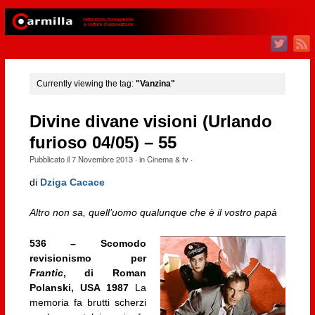
Currently viewing the tag:
"Vanzina"
Divine divane visioni (Urlando
furioso 04/05) – 55
Pubblicato il
7 Novembre 2013
· in
Cinema & tv
·
di
Dziga Cacace
Altro non sa, quell’uomo qualunque che è il vostro papà
536 – Scomodo
revisionismo per
Frantic
, di Roman
Polanski, USA 1987
La
memoria fa brutti scherzi