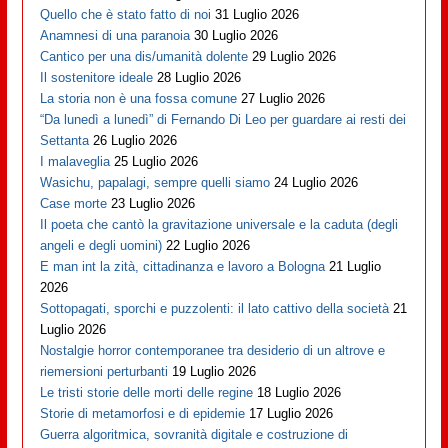
Quello che è stato fatto di noi
31 Luglio 2026
Anamnesi di una paranoia
30 Luglio 2026
Cantico per una dis/umanità dolente
29 Luglio 2026
Il sostenitore ideale
28 Luglio 2026
La storia non è una fossa comune
27 Luglio 2026
“Da lunedì a lunedì” di Fernando Di Leo per guardare ai resti dei
Settanta
26 Luglio 2026
I malaveglia
25 Luglio 2026
Wasichu, papalagi, sempre quelli siamo
24 Luglio 2026
Case morte
23 Luglio 2026
Il poeta che cantò la gravitazione universale e la caduta (degli
angeli e degli uomini)
22 Luglio 2026
E man int la zità, cittadinanza e lavoro a Bologna
21 Luglio
2026
Sottopagati, sporchi e puzzolenti: il lato cattivo della società
21
Luglio 2026
Nostalgie horror contemporanee tra desiderio di un altrove e
riemersioni perturbanti
19 Luglio 2026
Le tristi storie delle morti delle regine
18 Luglio 2026
Storie di metamorfosi e di epidemie
17 Luglio 2026
Guerra algoritmica, sovranità digitale e costruzione di