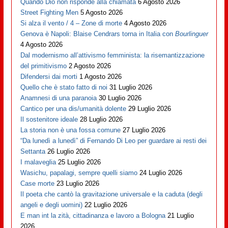
Quando Dio non risponde alla chiamata
6 Agosto 2026
Street Fighting Men
5 Agosto 2026
Si alza il vento / 4 – Zone di morte
4 Agosto 2026
Genova è Napoli: Blaise Cendrars torna in Italia con
Bourlinguer
4 Agosto 2026
Dal modernismo all’attivismo femminista: la risemantizzazione
del primitivismo
2 Agosto 2026
Difendersi dai morti
1 Agosto 2026
Quello che è stato fatto di noi
31 Luglio 2026
Anamnesi di una paranoia
30 Luglio 2026
Cantico per una dis/umanità dolente
29 Luglio 2026
Il sostenitore ideale
28 Luglio 2026
La storia non è una fossa comune
27 Luglio 2026
“Da lunedì a lunedì” di Fernando Di Leo per guardare ai resti dei
Settanta
26 Luglio 2026
I malaveglia
25 Luglio 2026
Wasichu, papalagi, sempre quelli siamo
24 Luglio 2026
Case morte
23 Luglio 2026
Il poeta che cantò la gravitazione universale e la caduta (degli
angeli e degli uomini)
22 Luglio 2026
E man int la zità, cittadinanza e lavoro a Bologna
21 Luglio
2026