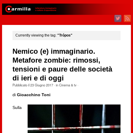
Currently viewing the tag:
"Trópos"
Nemico (e) immaginario.
Metafore zombie: rimossi,
tensioni e paure delle società
di ieri e di oggi
Pubblicato il
23 Giugno 2017
· in
Cinema & tv
·
di
Gioacchino Toni
Sulla