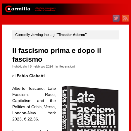
Currently viewing the tag:
"Theodor Adorno"
Il fascismo prima e dopo il
fascismo
Pubblicato il
6 Febbraio 2024
· in
Recensioni
·
di
Fabio Ciabatti
Alberto Toscano, Late
Fascism: Race,
Capitalism and the
Politics of Crisis, Verso,
London-New York
2023, € 22,36.