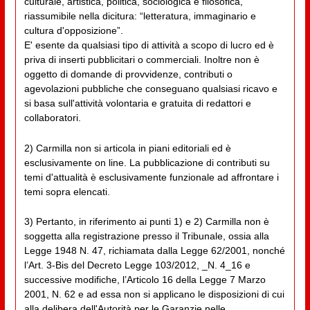
culturale, artistica, politica, sociologica e filosofica,
riassumibile nella dicitura: “letteratura, immaginario e
cultura d'opposizione”.
E' esente da qualsiasi tipo di attività a scopo di lucro ed è
priva di inserti pubblicitari o commerciali. Inoltre non è
oggetto di domande di provvidenze, contributi o
agevolazioni pubbliche che conseguano qualsiasi ricavo e
si basa sull'attività volontaria e gratuita di redattori e
collaboratori.
2) Carmilla non si articola in piani editoriali ed è
esclusivamente on line. La pubblicazione di contributi su
temi d'attualità è esclusivamente funzionale ad affrontare i
temi sopra elencati.
3) Pertanto, in riferimento ai punti 1) e 2) Carmilla non è
soggetta alla registrazione presso il Tribunale, ossia alla
Legge 1948 N. 47, richiamata dalla Legge 62/2001, nonché
l’Art. 3-Bis del Decreto Legge 103/2012, _N. 4_16 e
successive modifiche, l’Articolo 16 della Legge 7 Marzo
2001, N. 62 e ad essa non si applicano le disposizioni di cui
alla delibera dell'Autorità per le Garanzie nelle