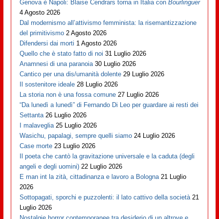
Genova è Napoli: Blaise Cendrars torna in Italia con
Bourlinguer
4 Agosto 2026
Dal modernismo all’attivismo femminista: la risemantizzazione
del primitivismo
2 Agosto 2026
Difendersi dai morti
1 Agosto 2026
Quello che è stato fatto di noi
31 Luglio 2026
Anamnesi di una paranoia
30 Luglio 2026
Cantico per una dis/umanità dolente
29 Luglio 2026
Il sostenitore ideale
28 Luglio 2026
La storia non è una fossa comune
27 Luglio 2026
“Da lunedì a lunedì” di Fernando Di Leo per guardare ai resti dei
Settanta
26 Luglio 2026
I malaveglia
25 Luglio 2026
Wasichu, papalagi, sempre quelli siamo
24 Luglio 2026
Case morte
23 Luglio 2026
Il poeta che cantò la gravitazione universale e la caduta (degli
angeli e degli uomini)
22 Luglio 2026
E man int la zità, cittadinanza e lavoro a Bologna
21 Luglio
2026
Sottopagati, sporchi e puzzolenti: il lato cattivo della società
21
Luglio 2026
Nostalgie horror contemporanee tra desiderio di un altrove e