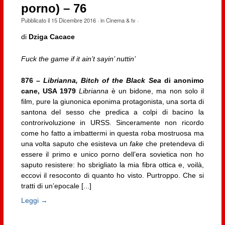
porno) – 76
Pubblicato il
15 Dicembre 2016
· in
Cinema & tv
·
di
Dziga Cacace
Fuck the game if it ain’t sayin’ nuttin’
876 –
Librianna, Bitch of the Black Sea
di anonimo
cane, USA 1979
Librianna
è un bidone, ma non solo il
film, pure la giunonica eponima protagonista, una sorta di
santona del sesso che predica a colpi di bacino la
controrivoluzione in URSS. Sinceramente non ricordo
come ho fatto a imbattermi in questa roba mostruosa ma
una volta saputo che esisteva un
fake
che pretendeva di
essere il primo e unico porno dell’era sovietica non ho
saputo resistere: ho sbrigliato la mia fibra ottica e, voilà,
eccovi il resoconto di quanto ho visto. Purtroppo. Che si
tratti di un’epocale [...]
Leggi →