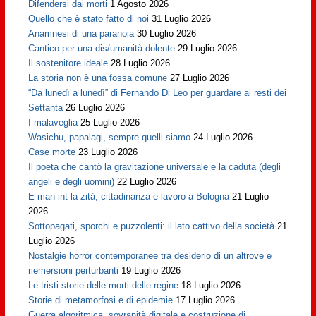
Difendersi dai morti
1 Agosto 2026
Quello che è stato fatto di noi
31 Luglio 2026
Anamnesi di una paranoia
30 Luglio 2026
Cantico per una dis/umanità dolente
29 Luglio 2026
Il sostenitore ideale
28 Luglio 2026
La storia non è una fossa comune
27 Luglio 2026
“Da lunedì a lunedì” di Fernando Di Leo per guardare ai resti dei
Settanta
26 Luglio 2026
I malaveglia
25 Luglio 2026
Wasichu, papalagi, sempre quelli siamo
24 Luglio 2026
Case morte
23 Luglio 2026
Il poeta che cantò la gravitazione universale e la caduta (degli
angeli e degli uomini)
22 Luglio 2026
E man int la zità, cittadinanza e lavoro a Bologna
21 Luglio
2026
Sottopagati, sporchi e puzzolenti: il lato cattivo della società
21
Luglio 2026
Nostalgie horror contemporanee tra desiderio di un altrove e
riemersioni perturbanti
19 Luglio 2026
Le tristi storie delle morti delle regine
18 Luglio 2026
Storie di metamorfosi e di epidemie
17 Luglio 2026
Guerra algoritmica, sovranità digitale e costruzione di