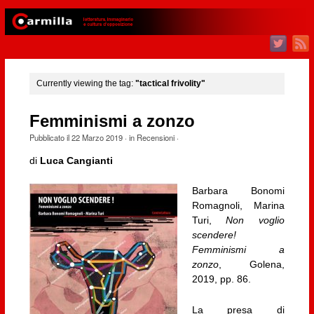
Currently viewing the tag:
"tactical frivolity"
Femminismi a zonzo
Pubblicato il
22 Marzo 2019
· in
Recensioni
·
di
Luca Cangianti
Barbara Bonomi
Romagnoli, Marina
Turi,
Non voglio
scendere!
Femminismi a
zonzo
, Golena,
2019, pp. 86.
La presa di