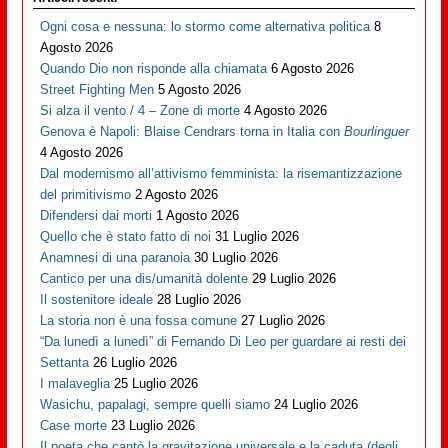
Ogni cosa e nessuna: lo stormo come alternativa politica
8
Agosto 2026
Quando Dio non risponde alla chiamata
6 Agosto 2026
Street Fighting Men
5 Agosto 2026
Si alza il vento / 4 – Zone di morte
4 Agosto 2026
Genova è Napoli: Blaise Cendrars torna in Italia con
Bourlinguer
4 Agosto 2026
Dal modernismo all’attivismo femminista: la risemantizzazione
del primitivismo
2 Agosto 2026
Difendersi dai morti
1 Agosto 2026
Quello che è stato fatto di noi
31 Luglio 2026
Anamnesi di una paranoia
30 Luglio 2026
Cantico per una dis/umanità dolente
29 Luglio 2026
Il sostenitore ideale
28 Luglio 2026
La storia non è una fossa comune
27 Luglio 2026
“Da lunedì a lunedì” di Fernando Di Leo per guardare ai resti dei
Settanta
26 Luglio 2026
I malaveglia
25 Luglio 2026
Wasichu, papalagi, sempre quelli siamo
24 Luglio 2026
Case morte
23 Luglio 2026
Il poeta che cantò la gravitazione universale e la caduta (degli