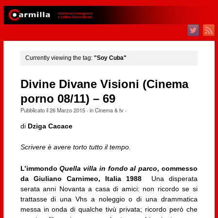
Currently viewing the tag:
"Soy Cuba"
Divine Divane Visioni (Cinema
porno 08/11) – 69
Pubblicato il
26 Marzo 2015
· in
Cinema & tv
·
di
Dziga Cacace
Scrivere è avere torto tutto il tempo.
L’immondo
Quella villa in fondo al parco
, commesso
da Giuliano Carnimeo, Italia 1988
Una disperata
serata anni Novanta a casa di amici: non ricordo se si
trattasse di una Vhs a noleggio o di una drammatica
messa in onda di qualche tivù privata; ricordo però che