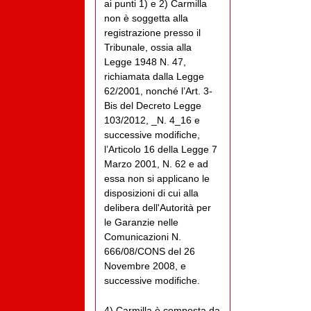
ai punti 1) e 2) Carmilla
non è soggetta alla
registrazione presso il
Tribunale, ossia alla
Legge 1948 N. 47,
richiamata dalla Legge
62/2001, nonché l’Art. 3-
Bis del Decreto Legge
103/2012, _N. 4_16 e
successive modifiche,
l’Articolo 16 della Legge 7
Marzo 2001, N. 62 e ad
essa non si applicano le
disposizioni di cui alla
delibera dell'Autorità per
le Garanzie nelle
Comunicazioni N.
666/08/CONS del 26
Novembre 2008, e
successive modifiche.
4) Carmilla è composta da