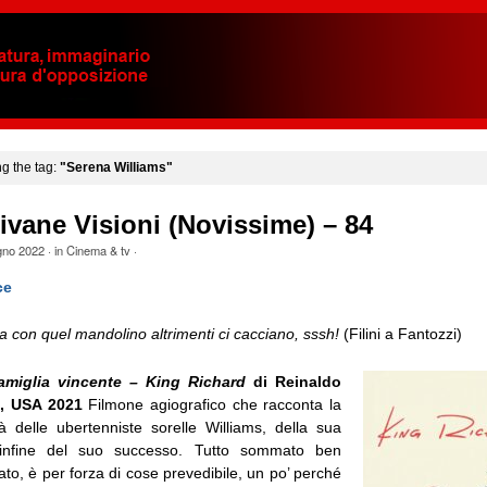
ng the tag:
"Serena Williams"
ivane Visioni (Novissime) – 84
gno 2022
· in
Cinema & tv
·
ce
a con quel mandolino altrimenti ci cacciano, sssh!
(Filini a Fantozzi)
amiglia vincente – King Richard
di Reinaldo
, USA 2021
Filmone agiografico che racconta la
à delle ubertenniste sorelle Williams, della sua
 infine del suo successo. Tutto sommato ben
mato, è per forza di cose prevedibile, un po’ perché