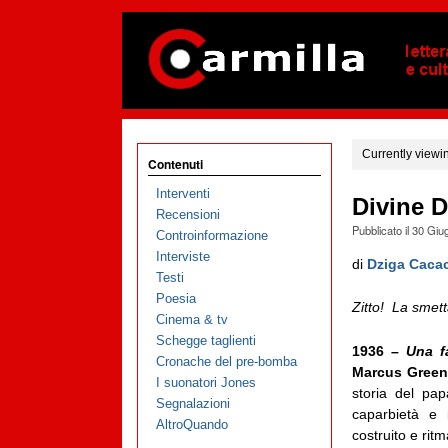
Currently viewi
Contenuti
Interventi
Divine D
Recensioni
Pubblicato il
30 Giu
Controinformazione
Interviste
di
Dziga Caca
Testi
Poesia
Zitto! La smett
Cinema & tv
Schegge taglienti
1936 –
Una f
Cronache del pre-bomba
Marcus Green
I suonatori Jones
storia del pap
Segnalazioni
caparbietà e
AltroQuando
costruito e rit