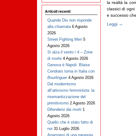
la realtà la co
classici di ogn
Articoli recenti
e successo che 
Quando Dio non risponde
Leggi →
alla chiamata
6 Agosto
2026
Street Fighting Men
5
Agosto 2026
Si alza il vento / 4 – Zone
di morte
4 Agosto 2026
Genova è Napoli: Blaise
Cendrars torna in Italia con
Bourlinguer
4 Agosto 2026
Dal modernismo
all’attivismo femminista: la
risemantizzazione del
primitivismo
2 Agosto 2026
Difendersi dai morti
1
Agosto 2026
Quello che è stato fatto di
noi
31 Luglio 2026
Anamnesi di una paranoia