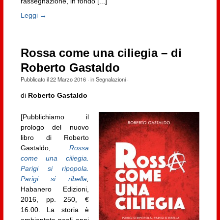
rassegnazione, in fondo [...]
Leggi →
Rossa come una ciliegia – di
Roberto Gastaldo
Pubblicato il
22 Marzo 2016
· in
Segnalazioni
·
di
Roberto Gastaldo
[Pubblichiamo il
prologo del nuovo
libro di Roberto
Gastaldo,
Rossa
come una ciliegia.
Parigi si ripopola.
Parigi si ribella
,
Habanero Edizioni,
2016, pp. 250, €
16.00. La storia è
ambientata negli anni