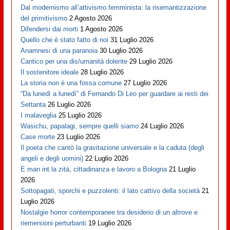
Dal modernismo all’attivismo femminista: la risemantizzazione
del primitivismo
2 Agosto 2026
Difendersi dai morti
1 Agosto 2026
Quello che è stato fatto di noi
31 Luglio 2026
Anamnesi di una paranoia
30 Luglio 2026
Cantico per una dis/umanità dolente
29 Luglio 2026
Il sostenitore ideale
28 Luglio 2026
La storia non è una fossa comune
27 Luglio 2026
“Da lunedì a lunedì” di Fernando Di Leo per guardare ai resti dei
Settanta
26 Luglio 2026
I malaveglia
25 Luglio 2026
Wasichu, papalagi, sempre quelli siamo
24 Luglio 2026
Case morte
23 Luglio 2026
Il poeta che cantò la gravitazione universale e la caduta (degli
angeli e degli uomini)
22 Luglio 2026
E man int la zità, cittadinanza e lavoro a Bologna
21 Luglio
2026
Sottopagati, sporchi e puzzolenti: il lato cattivo della società
21
Luglio 2026
Nostalgie horror contemporanee tra desiderio di un altrove e
riemersioni perturbanti
19 Luglio 2026