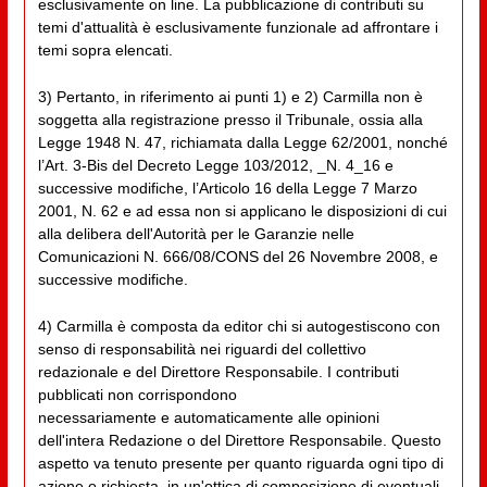
esclusivamente on line. La pubblicazione di contributi su
temi d'attualità è esclusivamente funzionale ad affrontare i
temi sopra elencati.
3) Pertanto, in riferimento ai punti 1) e 2) Carmilla non è
soggetta alla registrazione presso il Tribunale, ossia alla
Legge 1948 N. 47, richiamata dalla Legge 62/2001, nonché
l’Art. 3-Bis del Decreto Legge 103/2012, _N. 4_16 e
successive modifiche, l’Articolo 16 della Legge 7 Marzo
2001, N. 62 e ad essa non si applicano le disposizioni di cui
alla delibera dell'Autorità per le Garanzie nelle
Comunicazioni N. 666/08/CONS del 26 Novembre 2008, e
successive modifiche.
4) Carmilla è composta da editor chi si autogestiscono con
senso di responsabilità nei riguardi del collettivo
redazionale e del Direttore Responsabile. I contributi
pubblicati non corrispondono
necessariamente e automaticamente alle opinioni
dell'intera Redazione o del Direttore Responsabile. Questo
aspetto va tenuto presente per quanto riguarda ogni tipo di
azione o richiesta, in un'ottica di composizione di eventuali