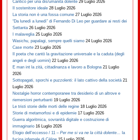
Cantico per una dis/umanità dolente
29 Luglio 2026
Il sostenitore ideale
28 Luglio 2026
La storia non è una fossa comune
27 Luglio 2026
“Da lunedì a lunedì” di Fernando Di Leo per guardare ai resti dei
Settanta
26 Luglio 2026
I malaveglia
25 Luglio 2026
Wasichu, papalagi, sempre quelli siamo
24 Luglio 2026
Case morte
23 Luglio 2026
Il poeta che cantò la gravitazione universale e la caduta (degli
angeli e degli uomini)
22 Luglio 2026
E man int la zità, cittadinanza e lavoro a Bologna
21 Luglio
2026
Sottopagati, sporchi e puzzolenti: il lato cattivo della società
21
Luglio 2026
Nostalgie horror contemporanee tra desiderio di un altrove e
riemersioni perturbanti
19 Luglio 2026
Le tristi storie delle morti delle regine
18 Luglio 2026
Storie di metamorfosi e di epidemie
17 Luglio 2026
Guerra algoritmica, sovranità digitale e costruzione di
immaginario
16 Luglio 2026
Elogio dell’eccesso / 11 –
Per me si va ne la città dolente…
la
fucina infernale di Cèline
15 Luglio 2026