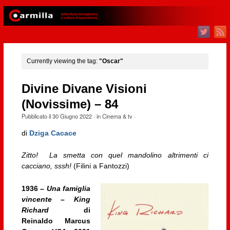
Currently viewing the tag:
"Oscar"
Divine Divane Visioni
(Novissime) – 84
Pubblicato il
30 Giugno 2022
· in
Cinema & tv
·
di
Dziga Cacace
Zitto! La smetta con quel mandolino altrimenti ci
cacciano, sssh!
(Filini a Fantozzi)
1936 –
Una famiglia
vincente – King
Richard
di
Reinaldo Marcus