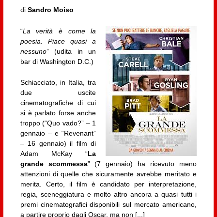
di
Sandro Moiso
“
La verità è come la
poesia. Piace quasi a
nessuno
” (udita in un
bar di Washington D.C.)
Schiacciato, in Italia, tra
due uscite
cinematografiche di cui
si è parlato forse anche
troppo (“Quo vado?” – 1
gennaio – e “Revenant”
– 16 gennaio) il film di
Adam McKay “
La
grande scommessa
” (7 gennaio) ha ricevuto meno
attenzioni di quelle che sicuramente avrebbe meritato e
merita. Certo, il film è candidato per interpretazione,
regia, sceneggiatura e molto altro ancora a quasi tutti i
premi cinematografici disponibili sul mercato americano,
a partire proprio dagli Oscar, ma non [...]