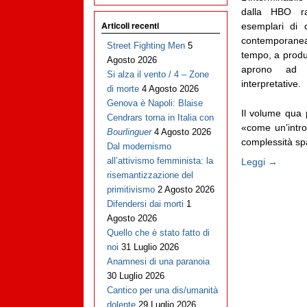
dalla HBO r
Articoli recenti
esemplari di c
contemporanea
Street Fighting Men
5
tempo, a produ
Agosto 2026
aprono ad 
Si alza il vento / 4 – Zone
interpretative.
di morte
4 Agosto 2026
Genova è Napoli: Blaise
Il volume qua 
Cendrars torna in Italia con
«come un’intro
Bourlinguer
4 Agosto 2026
complessità spaz
Dal modernismo
all’attivismo femminista: la
Leggi →
risemantizzazione del
primitivismo
2 Agosto 2026
Difendersi dai morti
1
Agosto 2026
Quello che è stato fatto di
noi
31 Luglio 2026
Anamnesi di una paranoia
30 Luglio 2026
Cantico per una dis/umanità
dolente
29 Luglio 2026