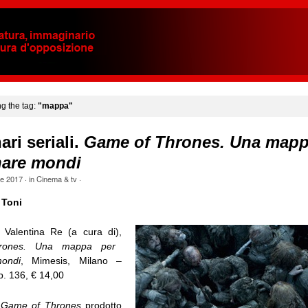
ng the tag:
"mappa"
ri seriali.
Game of Thrones. Una mapp
are mondi
le 2017
· in
Cinema & tv
·
 Toni
 Valentina Re (a cura di),
rones. Una mappa per
ondi
, Mimesis, Milano –
p. 136, € 14,00
e
Game of Thrones
prodotto