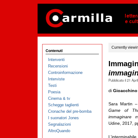
Currently viewi
Contenuti
Interventi
Immagina
Recensioni
immagin
Controinformazione
Interviste
Pubblicato il
21 Apri
Testi
di
Gioacchino
Poesia
Cinema & tv
Sara Martin –
Schegge taglienti
Game of Th
Cronache del pre-bomba
immaginare m
I suonatori Jones
Udine, 2017, p
Segnalazioni
AltroQuando
L’interminabil