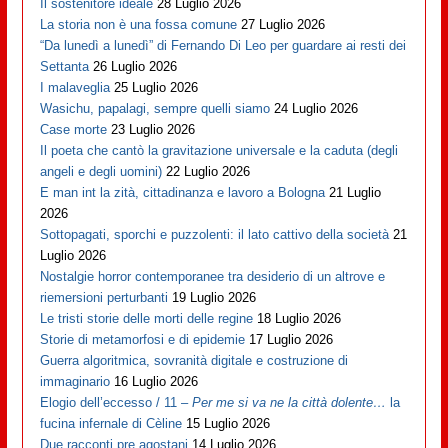
Il sostenitore ideale
28 Luglio 2026
La storia non è una fossa comune
27 Luglio 2026
“Da lunedì a lunedì” di Fernando Di Leo per guardare ai resti dei
Settanta
26 Luglio 2026
I malaveglia
25 Luglio 2026
Wasichu, papalagi, sempre quelli siamo
24 Luglio 2026
Case morte
23 Luglio 2026
Il poeta che cantò la gravitazione universale e la caduta (degli
angeli e degli uomini)
22 Luglio 2026
E man int la zità, cittadinanza e lavoro a Bologna
21 Luglio
2026
Sottopagati, sporchi e puzzolenti: il lato cattivo della società
21
Luglio 2026
Nostalgie horror contemporanee tra desiderio di un altrove e
riemersioni perturbanti
19 Luglio 2026
Le tristi storie delle morti delle regine
18 Luglio 2026
Storie di metamorfosi e di epidemie
17 Luglio 2026
Guerra algoritmica, sovranità digitale e costruzione di
immaginario
16 Luglio 2026
Elogio dell’eccesso / 11 –
Per me si va ne la città dolente…
la
fucina infernale di Cèline
15 Luglio 2026
Due racconti pre agostani
14 Luglio 2026