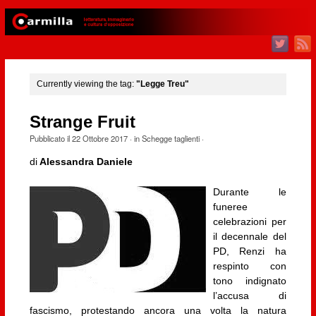
Currently viewing the tag:
"Legge Treu"
Strange Fruit
Pubblicato il
22 Ottobre 2017
· in
Schegge taglienti
·
di
Alessandra Daniele
Durante le
funeree
celebrazioni per
il decennale del
PD, Renzi ha
respinto con
tono indignato
l’accusa di
fascismo, protestando ancora una volta la natura