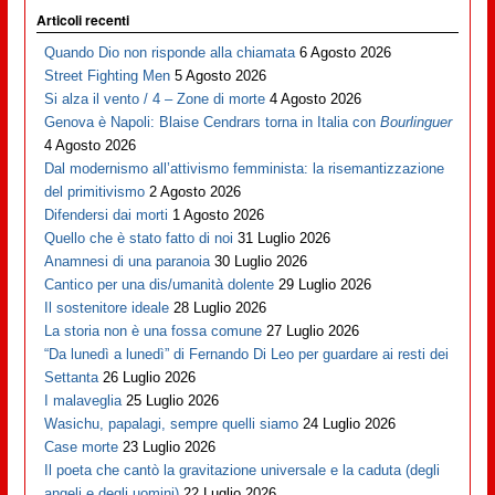
Articoli recenti
Quando Dio non risponde alla chiamata
6 Agosto 2026
Street Fighting Men
5 Agosto 2026
Si alza il vento / 4 – Zone di morte
4 Agosto 2026
Genova è Napoli: Blaise Cendrars torna in Italia con
Bourlinguer
4 Agosto 2026
Dal modernismo all’attivismo femminista: la risemantizzazione
del primitivismo
2 Agosto 2026
Difendersi dai morti
1 Agosto 2026
Quello che è stato fatto di noi
31 Luglio 2026
Anamnesi di una paranoia
30 Luglio 2026
Cantico per una dis/umanità dolente
29 Luglio 2026
Il sostenitore ideale
28 Luglio 2026
La storia non è una fossa comune
27 Luglio 2026
“Da lunedì a lunedì” di Fernando Di Leo per guardare ai resti dei
Settanta
26 Luglio 2026
I malaveglia
25 Luglio 2026
Wasichu, papalagi, sempre quelli siamo
24 Luglio 2026
Case morte
23 Luglio 2026
Il poeta che cantò la gravitazione universale e la caduta (degli
angeli e degli uomini)
22 Luglio 2026