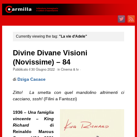
Currently viewing the tag:
"La vie d’Adele"
Divine Divane Visioni
(Novissime) – 84
Pubblicato il
30 Giugno 2022
· in
Cinema & tv
·
di
Dziga Cacace
Zitto! La smetta con quel mandolino altrimenti ci
cacciano, sssh!
(Filini a Fantozzi)
1936 –
Una famiglia
vincente – King
Richard
di
Reinaldo Marcus