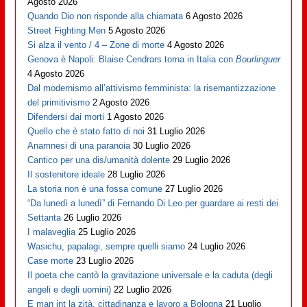
Agosto 2026
Quando Dio non risponde alla chiamata
6 Agosto 2026
Street Fighting Men
5 Agosto 2026
Si alza il vento / 4 – Zone di morte
4 Agosto 2026
Genova è Napoli: Blaise Cendrars torna in Italia con
Bourlinguer
4 Agosto 2026
Dal modernismo all’attivismo femminista: la risemantizzazione
del primitivismo
2 Agosto 2026
Difendersi dai morti
1 Agosto 2026
Quello che è stato fatto di noi
31 Luglio 2026
Anamnesi di una paranoia
30 Luglio 2026
Cantico per una dis/umanità dolente
29 Luglio 2026
Il sostenitore ideale
28 Luglio 2026
La storia non è una fossa comune
27 Luglio 2026
“Da lunedì a lunedì” di Fernando Di Leo per guardare ai resti dei
Settanta
26 Luglio 2026
I malaveglia
25 Luglio 2026
Wasichu, papalagi, sempre quelli siamo
24 Luglio 2026
Case morte
23 Luglio 2026
Il poeta che cantò la gravitazione universale e la caduta (degli
angeli e degli uomini)
22 Luglio 2026
E man int la zità, cittadinanza e lavoro a Bologna
21 Luglio