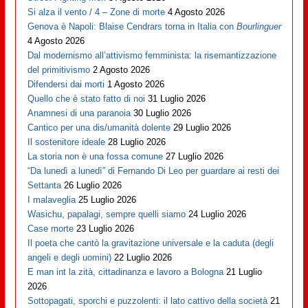
Si alza il vento / 4 – Zone di morte
4 Agosto 2026
Genova è Napoli: Blaise Cendrars torna in Italia con
Bourlinguer
4 Agosto 2026
Dal modernismo all’attivismo femminista: la risemantizzazione
del primitivismo
2 Agosto 2026
Difendersi dai morti
1 Agosto 2026
Quello che è stato fatto di noi
31 Luglio 2026
Anamnesi di una paranoia
30 Luglio 2026
Cantico per una dis/umanità dolente
29 Luglio 2026
Il sostenitore ideale
28 Luglio 2026
La storia non è una fossa comune
27 Luglio 2026
“Da lunedì a lunedì” di Fernando Di Leo per guardare ai resti dei
Settanta
26 Luglio 2026
I malaveglia
25 Luglio 2026
Wasichu, papalagi, sempre quelli siamo
24 Luglio 2026
Case morte
23 Luglio 2026
Il poeta che cantò la gravitazione universale e la caduta (degli
angeli e degli uomini)
22 Luglio 2026
E man int la zità, cittadinanza e lavoro a Bologna
21 Luglio
2026
Sottopagati, sporchi e puzzolenti: il lato cattivo della società
21