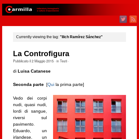
Currently viewing the tag:
"Ilich Ramírez Sánchez"
La Controfigura
Pubblicato il
2 Maggio 2015
· in
Testi
·
di
Luisa Catanese
Seconda parte
[
Qui
la prima parte]
Vedo dei corpi
nudi, quasi nudi,
lordi di sangue,
riversi sul
pavimento.
Eduardo, un
irlandese, un