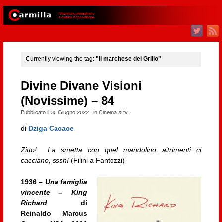
Currently viewing the tag:
"Il marchese del Grillo"
Divine Divane Visioni
(Novissime) – 84
Pubblicato il
30 Giugno 2022
· in
Cinema & tv
·
di
Dziga Cacace
Zitto! La smetta con quel mandolino altrimenti ci
cacciano, sssh!
(Filini a Fantozzi)
1936 –
Una famiglia
vincente – King
Richard
di
Reinaldo Marcus