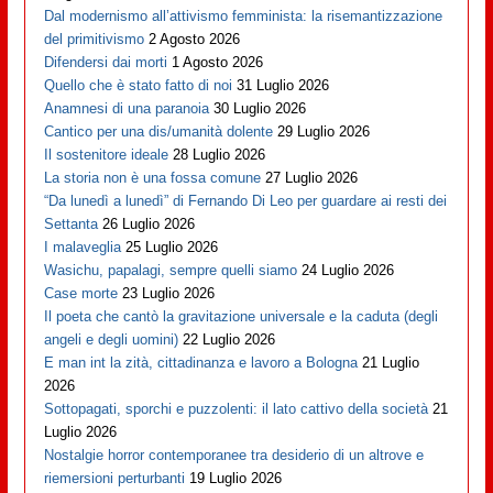
Dal modernismo all’attivismo femminista: la risemantizzazione
del primitivismo
2 Agosto 2026
Difendersi dai morti
1 Agosto 2026
Quello che è stato fatto di noi
31 Luglio 2026
Anamnesi di una paranoia
30 Luglio 2026
Cantico per una dis/umanità dolente
29 Luglio 2026
Il sostenitore ideale
28 Luglio 2026
La storia non è una fossa comune
27 Luglio 2026
“Da lunedì a lunedì” di Fernando Di Leo per guardare ai resti dei
Settanta
26 Luglio 2026
I malaveglia
25 Luglio 2026
Wasichu, papalagi, sempre quelli siamo
24 Luglio 2026
Case morte
23 Luglio 2026
Il poeta che cantò la gravitazione universale e la caduta (degli
angeli e degli uomini)
22 Luglio 2026
E man int la zità, cittadinanza e lavoro a Bologna
21 Luglio
2026
Sottopagati, sporchi e puzzolenti: il lato cattivo della società
21
Luglio 2026
Nostalgie horror contemporanee tra desiderio di un altrove e
riemersioni perturbanti
19 Luglio 2026