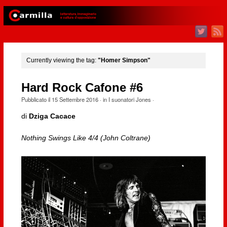
Currently viewing the tag:
"Homer Simpson"
Hard Rock Cafone #6
Pubblicato il
15 Settembre 2016
· in
I suonatori Jones
·
di
Dziga Cacace
Nothing Swings Like 4/4 (John Coltrane)