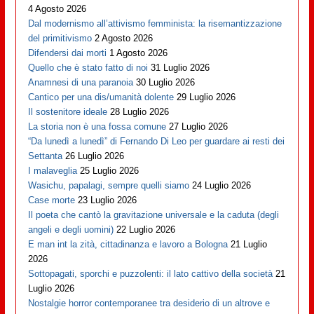
4 Agosto 2026
Dal modernismo all’attivismo femminista: la risemantizzazione
del primitivismo
2 Agosto 2026
Difendersi dai morti
1 Agosto 2026
Quello che è stato fatto di noi
31 Luglio 2026
Anamnesi di una paranoia
30 Luglio 2026
Cantico per una dis/umanità dolente
29 Luglio 2026
Il sostenitore ideale
28 Luglio 2026
La storia non è una fossa comune
27 Luglio 2026
“Da lunedì a lunedì” di Fernando Di Leo per guardare ai resti dei
Settanta
26 Luglio 2026
I malaveglia
25 Luglio 2026
Wasichu, papalagi, sempre quelli siamo
24 Luglio 2026
Case morte
23 Luglio 2026
Il poeta che cantò la gravitazione universale e la caduta (degli
angeli e degli uomini)
22 Luglio 2026
E man int la zità, cittadinanza e lavoro a Bologna
21 Luglio
2026
Sottopagati, sporchi e puzzolenti: il lato cattivo della società
21
Luglio 2026
Nostalgie horror contemporanee tra desiderio di un altrove e