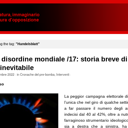
ng the tag:
"Handelsblatt"
 disordine mondiale /17: storia breve d
inevitabile
embre 2022
· in
Cronache del pre-bomba
,
Interventi
·
so
La peggior campagna elettorale d
l’unica che nel giro di qualche sett
a far passare il numero degli as
indecisi dal 40 al 42%, oltre a nutri
farraginoso strumentario ideologico
sia a destra che a sinistra, ha 