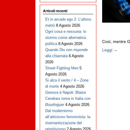
Articoli recenti
Et in arcade ego 2: L’ultimo
metrò
8 Agosto 2026
Ogni cosa e nessuna: lo
stormo come alternativa
Così, mentre Gi
politica
8 Agosto 2026
Leggi →
Quando Dio non risponde
alla chiamata
6 Agosto
2026
Street Fighting Men
5
Agosto 2026
Si alza il vento / 4 – Zone
di morte
4 Agosto 2026
Genova è Napoli: Blaise
Cendrars torna in Italia con
Bourlinguer
4 Agosto 2026
Dal modernismo
all’attivismo femminista: la
risemantizzazione del
primitivismo
2 Agosto 2026