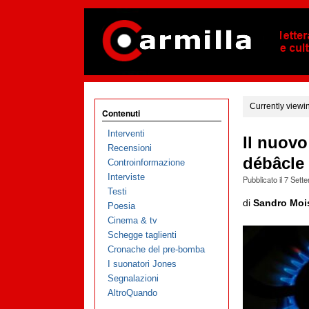
Currently viewi
Contenuti
Interventi
Il nuovo
Recensioni
débâcle 
Controinformazione
Interviste
Pubblicato il
7 Sett
Testi
di
Sandro Moi
Poesia
Cinema & tv
Schegge taglienti
Cronache del pre-bomba
I suonatori Jones
Segnalazioni
AltroQuando