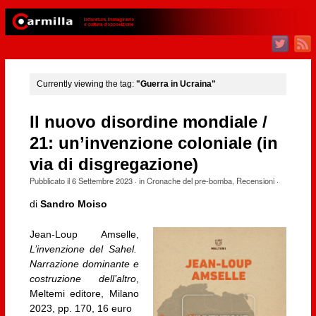
Currently viewing the tag:
"Guerra in Ucraina"
Il nuovo disordine mondiale /
21: un’invenzione coloniale (in
via di disgregazione)
Pubblicato il
6 Settembre 2023
· in
Cronache del pre-bomba
,
Recensioni
·
di
Sandro Moiso
Jean-Loup Amselle,
L’invenzione del Sahel.
Narrazione dominante e
costruzione dell’altro
,
Meltemi editore, Milano
2023, pp. 170, 16 euro