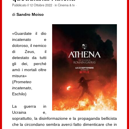
Pubblicato il
12 Ottobre 2022
· in
Cinema & tv
·
di
Sandro Moiso
«Guardate il dio
incatenato e
doloroso, il nemico
di Zeus, il
detestato da tutti
gli dei, perché
amò i mortali oltre
misura»
(
Prometeo
incatenato
,
Eschilo)
La guerra in
Ucraina e,
soprattutto, la disinformazione e la propaganda bellicista
che la circondano sembra averci fatto dimenticare che in