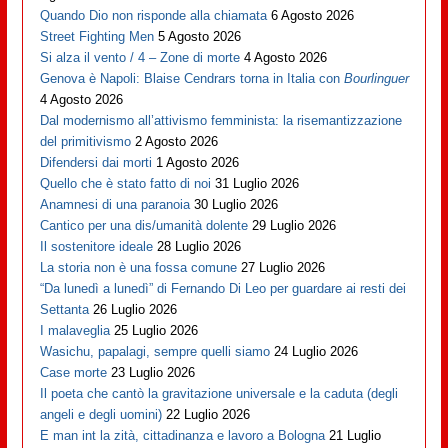
Quando Dio non risponde alla chiamata
6 Agosto 2026
Street Fighting Men
5 Agosto 2026
Si alza il vento / 4 – Zone di morte
4 Agosto 2026
Genova è Napoli: Blaise Cendrars torna in Italia con
Bourlinguer
4 Agosto 2026
Dal modernismo all’attivismo femminista: la risemantizzazione
del primitivismo
2 Agosto 2026
Difendersi dai morti
1 Agosto 2026
Quello che è stato fatto di noi
31 Luglio 2026
Anamnesi di una paranoia
30 Luglio 2026
Cantico per una dis/umanità dolente
29 Luglio 2026
Il sostenitore ideale
28 Luglio 2026
La storia non è una fossa comune
27 Luglio 2026
“Da lunedì a lunedì” di Fernando Di Leo per guardare ai resti dei
Settanta
26 Luglio 2026
I malaveglia
25 Luglio 2026
Wasichu, papalagi, sempre quelli siamo
24 Luglio 2026
Case morte
23 Luglio 2026
Il poeta che cantò la gravitazione universale e la caduta (degli
angeli e degli uomini)
22 Luglio 2026
E man int la zità, cittadinanza e lavoro a Bologna
21 Luglio