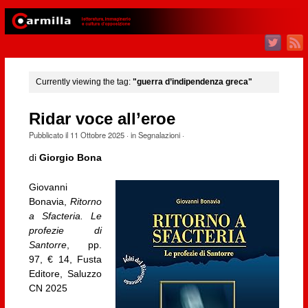
Currently viewing the tag:
"guerra d’indipendenza greca"
Ridar voce all’eroe
Pubblicato il
11 Ottobre 2025
· in
Segnalazioni
·
di
Giorgio Bona
Giovanni
Bonavia,
Ritorno
a Sfacteria. Le
profezie di
Santorre
, pp.
97, € 14, Fusta
Editore, Saluzzo
CN 2025